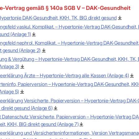
e-Vertrag gemäß § 140a SGB V – DAK-Gesundheit
Hypertonie DAK-Gesundheit, KKH, TK, BIG direkt gesund
ngsfeld vaskul. Komplikat. – Hypertonie-Vertrag DAK-Gesundheit,
sund (Anlage 1)
ngsfeld nephrol. Komplikat. – Hypertonie-Vertrag DAK-Gesundheit
t gesund (Anlage 2)
ng & Vergütung – Hypertonie-Vertrag DAK-Gesundheit, KKH, TK, B
Anlage 3)
eerklärung Ärzte – Hypertonie-Vertrag alle Kassen (Anlage 4)
rteninfo, Papierversion – Hypertonie-Vertrag DAK-Gesundheit, KKH
Anlage 5)
eerklärung Versicherte, Papierversion – Hypertonie-Vertrag DAK-
 direkt gesund (Anlage 6)
t Datenschutz Versicherte, Papierversion – Hypertonie-Vertrag DA
it, KKH, BIG direkt gesund (Anlage 7)
eerklärung und Versicherteninformationen, Version Vertragsmana