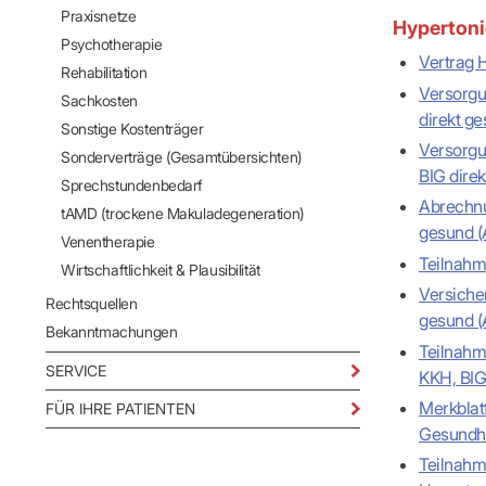
Praxisnetze
Hypertoni
Psychotherapie
Vertrag 
Rehabilitation
Versorgu
Sachkosten
direkt ge
Sonstige Kostenträger
Versorgu
Sonderverträge (Gesamtübersichten)
BIG direk
Sprechstundenbedarf
Abrechnu
tAMD (trockene Makuladegeneration)
gesund (
Venentherapie
Teilnahm
Wirtschaftlichkeit & Plausibilität
Versiche
Rechtsquellen
gesund (
Bekanntmachungen
Teilnahm
SERVICE
KKH, BIG
Merkblat
FÜR IHRE PATIENTEN
Gesundhe
Teilnahm