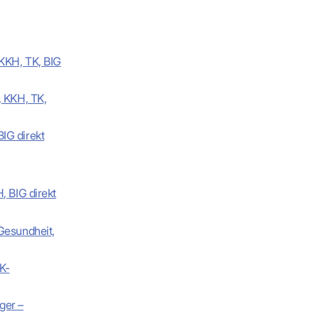
 KKH, TK, BIG
, KKH, TK,
IG direkt
, BIG direkt
Gesundheit,
K-
ger –