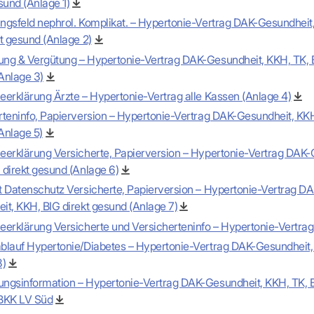
sund (Anlage 1)
-Dienste
ähigkeitsbescheinigung (AU)
ngsfeld nephrol. Komplikat. – Hypertonie-Vertrag DAK-Gesundheit
cestelle (für Praxen)
t gesund (Anlage 2)
ng & Vergütung – Hypertonie-Vertrag DAK-Gesundheit, KKH, TK, B
Anlage 3)
eerklärung Ärzte – Hypertonie-Vertrag alle Kassen (Anlage 4)
rteninfo, Papierversion – Hypertonie-Vertrag DAK-Gesundheit, KKH
Anlage 5)
eerklärung Versicherte, Papierversion – Hypertonie-Vertrag DAK-
 direkt gesund (Anlage 6)
t Datenschutz Versicherte, Papierversion – Hypertonie-Vertrag DA
it, KKH, BIG direkt gesund (Anlage 7)
eerklärung Versicherte und Versicherteninfo – Hypertonie-Vertra
blauf Hypertonie/Diabetes – Hypertonie-Vertrag DAK-Gesundheit
8)
ngsinformation – Hypertonie-Vertrag DAK-Gesundheit, KKH, TK, B
BKK LV Süd