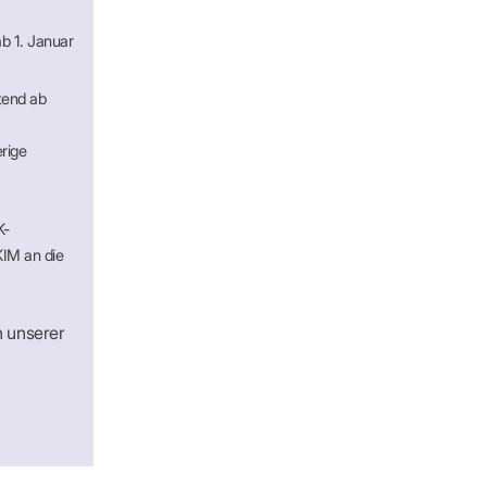
ab 1. Januar
htend ab
rige
K-
KIM an die
n unserer