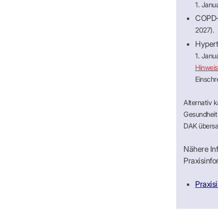
1. Janu
COPD-
2027).
Hypert
1. Janu
Hinweis
Einschr
Alternativ 
Gesundheit 
DAK übersa
Nähere In
Praxisinfo
Praxis