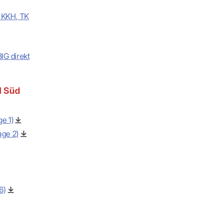
, KKH, TK
IG direkt
d Süd
e 1)
age 2)
6)