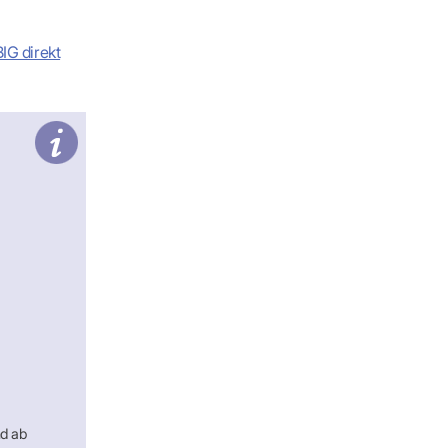
IG direkt
nd ab