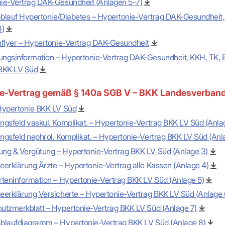
ie-Vertrag DAK-Gesundheit (Anlagen 5-7)
blauf Hypertonie/Diabetes – Hypertonie-Vertrag DAK-Gesundheit
8)
nflyer – Hypertonie-Vertrag DAK-Gesundheit
ngsinformation – Hypertonie-Vertrag DAK-Gesundheit, KKH, TK, B
BKK LV Süd
e-Vertrag gemäß § 140a SGB V – BKK Landesverban
Hypertonie BKK LV Süd
ngsfeld vaskul. Komplikat. – Hypertonie-Vertrag BKK LV Süd (Anlag
ngsfeld nephrol. Komplikat. – Hypertonie-Vertrag BKK LV Süd (Anl
ng & Vergütung – Hypertonie-Vertrag BKK LV Süd (Anlage 3)
eerklärung Ärzte – Hypertonie-Vertrag alle Kassen (Anlage 4)
rteninformation – Hypertonie-Vertrag BKK LV Süd (Anlage 5)
eerklärung Versicherte – Hypertonie-Vertrag BKK LV Süd (Anlage 
utzmerkblatt – Hypertonie-Vertrag BKK LV Süd (Anlage 7)
blaufdiagramm – Hypertonie-Vertrag BKK LV Süd (Anlage 8)