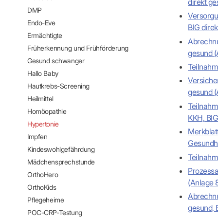
direkt ge
IT & Online
DMP
Arbeitsunf
Versorgu
Endo-Eve
Terminservi
BIG direk
Ermächtigte
Abrechnu
Früherkennung und Frühförderung
gesund (
Gesund schwanger
Teilnahm
Hallo Baby
Versiche
Hautkrebs-Screening
gesund (
Heilmittel
Teilnahm
Homöopathie
KKH, BIG
Hypertonie
Merkblat
Impfen
Gesundhe
Kindeswohlgefährdung
Teilnahm
Mädchensprechstunde
Prozessa
OrthoHero
(Anlage 
OrthoKids
Abrechnu
Pflegeheime
gesund, 
POC-CRP-Testung