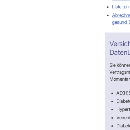
Liste te
Abrechnu
gesund, 
Versic
Datenü
Sie können
Vertrags
Momentan i
AD(H)S
Diabet
Hypert
Venent
Diabet