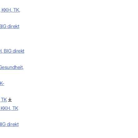
, KKH, TK,
IG direkt
, BIG direkt
Gesundheit,
K-
g TK
, KKH, TK
IG direkt