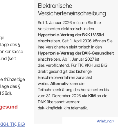
s
Kontaktformular
Elektronische
FÜR IHRE PATIENTEN
Adressen & Zeiten
Versicherteneinschreibung
xis finden
ildung
MedCall – Infos für Mitglieder
Ansprechpartner
Arzt-Patienten-Forum Bestellung
Unsere Termine
Seit 1. Januar 2026 müssen Sie Ihre
r-Börse
n
Gesundheitstage
Feedbackmanagement
Versicherten elektronisch in den
KOSA – Beratungsstelle zur Selbsthilfe
Hypertonie-Vertrag der BKK LV Süd
ige
ODELLE
LUNGS-
AUSSCHREIBUNGEN
Patienteninformationen
einschreiben. Seit 1. April 2026 können Sie
lage des §
Laufende Ausschreibungen
Ihre Versicherten elektronisch in den
rankenkasse
Hypertonie-Vertrag der DAK-Gesundheit
und (seit
einschreiben. Ab 1. Januar 2027 ist
dies verpflichtend. Für TK, KKH und BIG
direkt gesund gilt das bisherige
Einschreibeverfahren zunächst
 frühzeitige
weiter.
Alternativ
kann die
lage des §
Teilnahmeerklärung des Versicherten bis
ng
 Süd).
zum 31. Dezember 2026
via KIM
an die
DAK übersandt werden:
 gesund
dak-kim@dak.kim.telematik.
Anleitung »
 KKH, TK, BIG