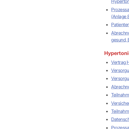
Hyperton
Prozessa
(Anlage 
Patiente
Abrechnu
gesund, 
Hypertoni
Vertrag 
Versorgu
Versorgu
Abrechnu
Teilnahm
Versiche
Teilnahm
Datensch
Prozessa