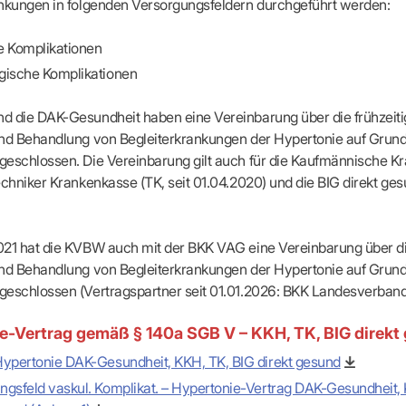
apeuten nach Fachgruppen
Erweiterter Landesausschus
ankungen in folgenden Versorgungsfeldern durchgeführt werden:
ASSUNG
Dienstplanung mit BD-Online
tur der Ärzte/Therapeuten
Zulassungsausschüsse
Bereitschaftspraxis/Notfallpra
ssituation
Koordinierungsstelle Weiterb
e Komplikationen
Kooperationsärzte
r
ik
Kompetenzzentrum Hygiene
gische Komplikationen
Bereitschaftsdienst-Vertrete
n
ik
Freie Allianz der Länder-KVe
ebene Praxissitze
rdnungen
d die DAK-Gesundheit haben eine Vereinbarung über die frühzeit
NEUE VERSORGUNGSM
KV SIS BW SICHERSTEL
nung: Offen oder gesperrt?
und Behandlung von Begleiterkrankungen der Hypertonie auf Grund
IL
GMBH
Videosprechstunde
e
geschlossen. Die Vereinbarung gilt auch für die Kaufmännische K
ASV
& Informationsangebot
echniker Krankenkasse (TK, seit 01.04.2020) und die BIG direkt ges
Hybrid-DRG
ungsoptionen
DMP
tpflichten
Innovationsfonds
CONFIDENCE
21 hat die KVBW auch mit der BKK VAG eine Vereinbarung über die
sausschuss
PRIMA
und Behandlung von Begleiterkrankungen der Hypertonie auf Grund
HMEN PRAXIS
Prä-/Poststationäre Versorgu
geschlossen (Vertragspartner seit 01.01.2026: BKK Landesverband
tschaft & Businessplan
VERTRÄGE & RECHT
agement
e-Vertrag gemäß § 140a SGB V – KKH, TK, BIG direkt
Verträge von A – Z
anagement
Hypertonie DAK-Gesundheit, KKH, TK, BIG direkt gesund
Rechtsquellen
z & Schweigepflicht
ngsfeld vaskul. Komplikat. – Hypertonie-Vertrag DAK-Gesundheit,
Bekanntmachungen
ortal