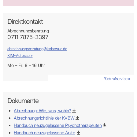
Direktkontakt
KIM als sicheren Übertragungsweg zur KVBW
nutzen
Abrechnungsberatung
0711 7875-3397
vertraulichen
Kommunikationskanal
besonders
abrechnungsberatung@kvbawue.de
schützenswerte Daten
KIM-Adresse »
an die KVBW übermitteln
Mo – Fr: 8 – 16 Uhr
Rückrufservice »
Dokumente
Wichtig:
Damit Nachrichten bei einem KIM-Adressaten
Abrechnung: Wie, was, wohin?
ankommen, müssen diese als KIM-E-Mail innerhalb der TI
Abrechnungsrichtlinie der KVBW
übermittelt werden (funktioniert nicht aus dem freien Internet).
Handbuch neuzugelassene Psychotherapeuten
Handbuch neuzugelassene Ärzte