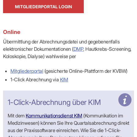
Lilie
ASV
ICD-
Leitbild
Vertragsarztpflichten
KV
Gesundheitst
MITGLIEDERPORTAL LOGIN
10-
Falk
Hybrid-
Leitlinien
Vertreter
SIS
Diagnosen
Lingen
DRG
KOSA
–
Zulassungsausschuss
BW
Honorarverteilung
DMP
Beratungsstell
UNSERE
SICHERSTELLUNGS-
Abrechnungsprüfung
Innovationsfonds
zur
UNTERNEHMEN
Online
ORGANISATION
GMBH
Abrechnungswidersprüche
Selbsthilfe
CONFIDENCE
PRAXIS
Standorte
Patienteninfo
PRIMA
Übermittlung der Abrechnungsdatei und gegebenenfalls
(Bezirksdirektionen)
VERORDNUNGEN
Betriebswirtschaft
Prä-/Poststationäre
elektronischer Dokumentationen (
DMP
, Hautkrebs-Screening,
&
Bezirksbeiräte
Versorgung
Verordnungen:
Businessplan
Koloskopie, Dialyse) wahlweise per
was,
Organigramm
Praxismanagement
wie,
VERTRÄGE
Historie
wie
Qualitätsmanagement
Mitgliederportal
(gesicherte Online-Plattform der KVBW)
&
viel?
Datenschutz
RECHT
1-Click Abrechnung via
KIM
Arzneimittel
&
Schweigepflicht
Heilmittel
Verträge
von A
Mitgliederportal
Hilfsmittel
– Z
IT &
Impfungen
1-Click-Abrechnung über KIM
Rechtsquellen
Online-
Sprechstundenbedarf
Dienste
Bekanntmachungen
Teststreifen
Mit dem
Kommunikationsdienst KIM
(Kommunikation im
Arbeitsunfähigkeitsbescheinigung
Verbandmittel
(AU)
Medizinwesen) können Sie Ihre Quartalsabrechnung direkt
Sonstige
Terminservicestelle
aus der Praxissoftware einreichen. Wie Sie die 1-Click-
Verordnungen
(für