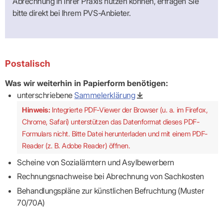
Abrechnung in Ihrer Praxis nutzen können, erfragen Sie
Praxen)
Verordnungsdaten
bitte direkt bei Ihrem PVS-Anbieter.
Ihrer
Praxis
Postalisch
Was wir weiterhin in Papierform benötigen:
unterschriebene
Sammelerklärung
Hinweis:
Integrierte PDF-Viewer der Browser (u. a. im Firefox,
Chrome, Safari) unterstützen das Datenformat dieses PDF-
Formulars nicht. Bitte Datei herunterladen und mit einem PDF-
Reader (z. B. Adobe Reader) öffnen.
Scheine von Sozialämtern und Asylbewerbern
Rechnungsnachweise bei Abrechnung von Sachkosten
Behandlungspläne zur künstlichen Befruchtung (Muster
70/70A)