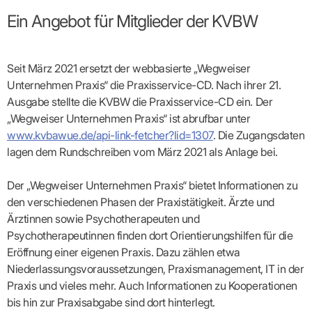
Broschüren
Broschüren
bekämpfen
Famulaturförd
eine
Delegierte
&
Ärztlicher
Frühe
VERSORGUNGSANGEBOTE
„Beratungsser
Suchen
Patientenrechte
Patienteninformationen
Ein Angebot für Mitglieder der KVBW
Plattform
Studium
Bereitschaftsdienst
Hilfen
IGeL-
Fachausschuss
für
für
ASV-Teams
Inserieren
Patientenanliegen
für
DATEN
Kodex
Hausärzte
Richtig
Ärzte“
Praxisnetze
alle
in Ihrer
Patienten
bewerben
Gruppenpsychotherapiebörse
Behandlungsdaten
&
Kommunalserv
Fachausschuss
Bestellservice
Nähe
Einrichtungsübergreifende
Psychotherapie
anfordern
Bereitschaftspraxis
Fachärzte
Praktikum/Referendariat
QS
FAKTEN
Seit März 2021 ersetzt der webbasierte „Wegweiser
ergo
trifft
DMP-Ärzte
finden
Zweitmeinungsverf
NOTFALLDIENST
KONTAKT
Fachausschuss
Selbsthilfe
in Ihrer
Komplexversorgung
Rundschreibe
Unternehmen Praxis“ die Praxisservice-CD. Nach ihrer 21.
Mitgliederstruktur
Gruppenpsychotherapieplatz
Psychotherapie
IGeL-
KOOPERATIONEN
Nähe
Ärztlicher
KVBW
Kontaktformul
finden
Verordnungsf
Ausgabe stellte die KVBW die Praxisservice-CD ein. Der
Leistungen
Bereitschaftsdienst
Fachausschuss
Psychiatrische
ABRECHNUNG
Gemeinsame
NIEDERLASSUNG
Ärzte/Therapeuten
Adressen
Termine
Angestellte
„Wegweiser Unternehmen Praxis“ ist abrufbar unter
Komplexversorgung
Prüfungseinrichtung
Dienstplanung
nach
&
&
&
Anstellung
mit
Finanzausschuss
Fachgruppen
www.kvbawue.de/api-link-fetcher?lid=1307
. Die Zugangsdaten
Zeiten
Landesausschuss
Veranstaltung
HONORAR
BD-
Arztregister
Notfalldienstausschuss
Altersstruktur
Ansprechpartn
lagen dem Rundschreiben vom März 2021 als Anlage bei.
Erweiterter
Online
Abrechnung:
Assistenten
der
Landesausschuss
FÜR
Unsere
Bereitschaftspraxis/Notfallprax
wie,
Ärzte/Therapeuten
Ausgeschriebene
VORSTAND
Termine
Zulassungsausschüsse
finden
was,
IHRE
Der „Wegweiser Unternehmen Praxis“ bietet Informationen zu
Praxissitze
Versorgungssituation
wann,
Feedbackman
Dr.
Koordinierungsstelle
Kooperationsärzte
PATIENTEN
den verschiedenen Phasen der Praxistätigkeit. Ärzte und
Bedarfsplanung:
KBV-
wohin?
Karsten
Weiterbildung
Bereitschaftsdienst-
Offen
Statistik
MedCall
Braun
Ärztinnen sowie Psychotherapeuten und
Arzthonorare
AUSSCHREI
Kompetenzzentrum
Vertreter-
oder
–
GKV-
Dr.
Hygiene
Psychotherapeutinnen finden dort Orientierungshilfen für die
Börse
Psychotherapeutenhonorare
gesperrt?
Infos
Laufende
Statistik
Doris
Freie
für
Ausschreibun
Abschlagszahlungen
Eröffnung einer eigenen Praxis. Dazu zählen etwa
Ermächtigte
Reinhardt
Arzneiverordnungen
Allianz
Mitglieder
NEUE
EBM
Förderung
Niederlassungsvoraussetzungen, Praxismanagement, IT in der
der
Arzt-
&
&
VERSORGUNGSMODELLE
Länder-
GESCHÄFTSFÜHRUNG
Praxis und vieles mehr. Auch Informationen zu Kooperationen
UNSER
Patienten-
regionale
Informationsangebot
KVen
Videosprechstunde
Forum
Gebührenziffern
bis hin zur Praxisabgabe sind dort hinterlegt.
STIL
Susanne
Niederlassungsoptionen
Bestellung