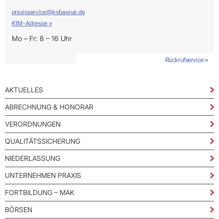
Praxen)
Verordnungsdaten
Ihrer
praxisservice@kvbawue.de
Praxis
KIM-Adresse »
Mo – Fr: 8 – 16 Uhr
Rückrufservice »
AKTUELLES
ABRECHNUNG & HONORAR
VERORDNUNGEN
QUALITÄTSSICHERUNG
NIEDERLASSUNG
UNTERNEHMEN PRAXIS
FORTBILDUNG – MAK
KIM als sicheren Übertragungsweg zur KVBW
nutzen
BÖRSEN