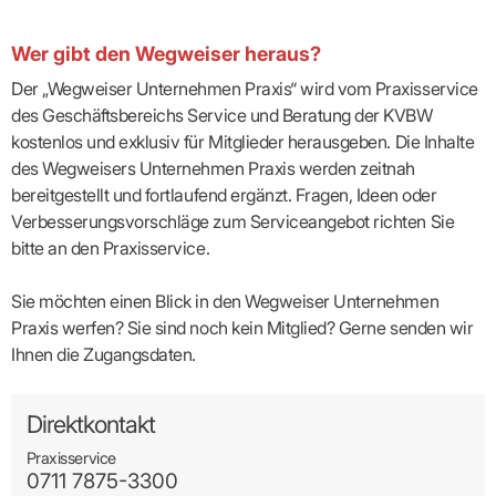
Lilie
ASV
ICD-
Leitbild
Vertragsarztpflichten
KV
Gesundheitst
10-
Falk
Hybrid-
Leitlinien
Vertreter
SIS
Diagnosen
Lingen
DRG
KOSA
Wer gibt den Wegweiser heraus?
–
Zulassungsausschuss
BW
Honorarverteilung
DMP
Beratungsstell
Der „Wegweiser Unternehmen Praxis“ wird vom Praxisservice
UNSERE
SICHERSTELLUNGS-
Abrechnungsprüfung
Innovationsfonds
zur
UNTERNEHMEN
des Geschäftsbereichs Service und Beratung der KVBW
ORGANISATION
GMBH
Abrechnungswidersprüche
Selbsthilfe
CONFIDENCE
PRAXIS
kostenlos und exklusiv für Mitglieder herausgeben. Die Inhalte
Standorte
Patienteninfo
PRIMA
(Bezirksdirektionen)
VERORDNUNGEN
Betriebswirtschaft
des Wegweisers Unternehmen Praxis werden zeitnah
Prä-/Poststationäre
&
Bezirksbeiräte
Versorgung
Verordnungen:
bereitgestellt und fortlaufend ergänzt. Fragen, Ideen oder
Businessplan
was,
Organigramm
Verbesserungsvorschläge zum Serviceangebot richten Sie
Praxismanagement
wie,
VERTRÄGE
Historie
wie
bitte an den Praxisservice.
Qualitätsmanagement
&
viel?
Datenschutz
RECHT
Arzneimittel
&
Sie möchten einen Blick in den Wegweiser Unternehmen
Schweigepflicht
Heilmittel
Verträge
Praxis werfen? Sie sind noch kein Mitglied? Gerne senden wir
von A
Mitgliederportal
Hilfsmittel
– Z
Ihnen die Zugangsdaten.
IT &
Impfungen
Rechtsquellen
Online-
Sprechstundenbedarf
Dienste
Bekanntmachungen
Teststreifen
Direktkontakt
Arbeitsunfähigkeitsbescheinigung
Verbandmittel
(AU)
Praxisservice
Sonstige
Terminservicestelle
0711 7875-3300
Verordnungen
(für