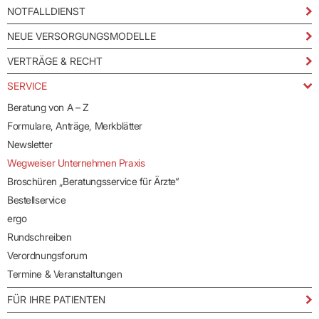
vertraulichen
NOTFALLDIENST
Kommunikationskanal
besonders
NEUE VERSORGUNGSMODELLE
schützenswerte Daten
an die KVBW übermitteln
VERTRÄGE & RECHT
SERVICE
Beratung von A – Z
Formulare, Anträge, Merkblätter
Newsletter
Wegweiser Unternehmen Praxis
Wichtig:
Damit Nachrichten bei einem KIM-Adressaten
Broschüren „Beratungsservice für Ärzte“
ankommen, müssen diese als KIM-E-Mail innerhalb der TI
übermittelt werden (funktioniert nicht aus dem freien Internet).
Bestellservice
ergo
Rundschreiben
Verordnungsforum
Termine & Veranstaltungen
FÜR IHRE PATIENTEN