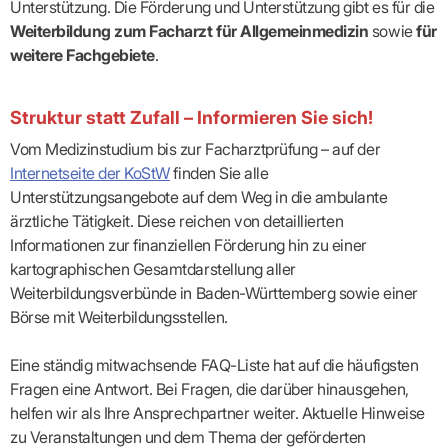
Lilie
ASV
Unterstützung. Die Förderung und Unterstützung gibt es für die
ICD-
Leitbild
Vertragsarztpflichten
KV
Gesundheitst
10-
Falk
Hybrid-
Weiterbildung zum Facharzt für Allgemeinmedizin
sowie
für
Leitlinien
Vertreter
SIS
Diagnosen
Lingen
DRG
KOSA
weitere Fachgebiete
.
–
Zulassungsausschuss
BW
Honorarverteilung
DMP
Beratungsstell
UNSERE
SICHERSTELLUNGS-
Abrechnungsprüfung
Innovationsfonds
zur
UNTERNEHMEN
ORGANISATION
GMBH
Abrechnungswidersprüche
Selbsthilfe
CONFIDENCE
Struktur statt Zufall – Informieren Sie sich!
PRAXIS
Standorte
Patienteninfo
PRIMA
(Bezirksdirektionen)
VERORDNUNGEN
Vom Medizinstudium bis zur Facharztprüfung – auf der
Betriebswirtschaft
Prä-/Poststationäre
&
Bezirksbeiräte
Versorgung
Internetseite der KoStW
finden Sie alle
Verordnungen:
Businessplan
was,
Organigramm
Unterstützungsangebote auf dem Weg in die ambulante
Praxismanagement
wie,
VERTRÄGE
Historie
ärztliche Tätigkeit. Diese reichen von detaillierten
wie
Qualitätsmanagement
&
viel?
Informationen zur finanziellen Förderung hin zu einer
Datenschutz
RECHT
Arzneimittel
&
kartographischen Gesamtdarstellung aller
Schweigepflicht
Heilmittel
Verträge
Weiterbildungsverbünde in Baden-Württemberg sowie einer
von A
Mitgliederportal
Hilfsmittel
– Z
Börse mit Weiterbildungsstellen.
IT &
Impfungen
Rechtsquellen
Online-
Sprechstundenbedarf
Dienste
Bekanntmachungen
Eine ständig mitwachsende FAQ-Liste hat auf die häufigsten
Teststreifen
Arbeitsunfähigkeitsbescheinigung
Fragen eine Antwort. Bei Fragen, die darüber hinausgehen,
Verbandmittel
(AU)
helfen wir als Ihre Ansprechpartner weiter. Aktuelle Hinweise
Sonstige
Terminservicestelle
Verordnungen
zu Veranstaltungen und dem Thema der geförderten
(für