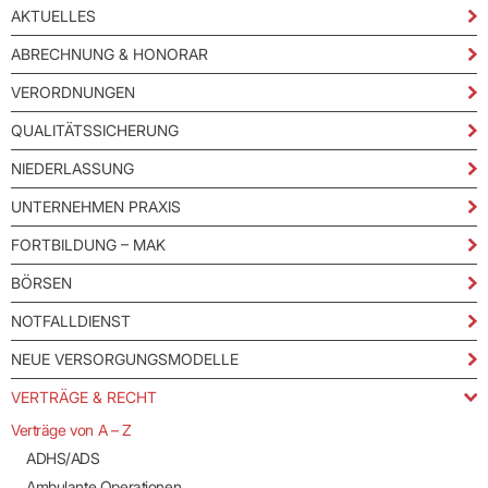
KIM als sicheren Übertragungsweg zur KVBW
AKTUELLES
nutzen
ABRECHNUNG & HONORAR
vertraulichen
Kommunikationskanal
besonders
VERORDNUNGEN
schützenswerte Daten
QUALITÄTSSICHERUNG
an die KVBW übermitteln
NIEDERLASSUNG
UNTERNEHMEN PRAXIS
FORTBILDUNG – MAK
BÖRSEN
Wichtig:
Damit Nachrichten bei einem KIM-Adressaten
NOTFALLDIENST
ankommen, müssen diese als KIM-E-Mail innerhalb der TI
übermittelt werden (funktioniert nicht aus dem freien Internet).
NEUE VERSORGUNGSMODELLE
VERTRÄGE & RECHT
Verträge von A – Z
ADHS/ADS
Ambulante Operationen