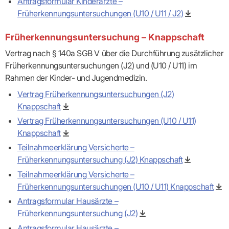
Antragsformular Kinderärzte –
Praxen)
Verordnungsdaten
Früherkennungsuntersuchungen (U10 / U11 / J2)
Ihrer
Praxis
Früherkennungsuntersuchung – Knappschaft
Vertrag nach § 140a SGB V über die Durchführung zusätzlicher
Früherkennungsuntersuchungen (J2) und (U10 / U11) im
Rahmen der Kinder- und Jugendmedizin.
Vertrag Früherkennungsuntersuchungen (J2)
Knappschaft
Vertrag Früherkennungsuntersuchungen (U10 / U11)
Knappschaft
Teilnahmeerklärung Versicherte –
Früherkennungsuntersuchung (J2) Knappschaft
Teilnahmeerklärung Versicherte –
Früherkennungsuntersuchungen (U10 / U11) Knappschaft
Antragsformular Hausärzte –
Früherkennungsuntersuchung (J2)
Antragsformular Hausärzte –