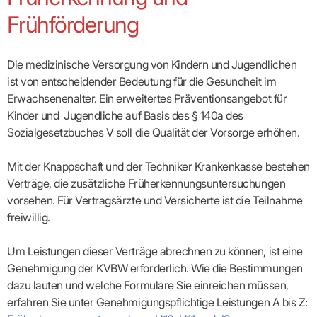
Broschüren
Broschüren
bekämpfen
Famulaturförd
eine
Delegierte
&
Ärztlicher
Frühe
VERSORGUNGSANGEBOTE
„Beratungsser
Suchen
Patientenrechte
Patienteninformationen
Frühförderung
Plattform
Studium
Bereitschaftsdienst
Hilfen
IGeL-
Fachausschuss
für
für
ASV-Teams
Inserieren
Patientenanliegen
für
DATEN
Kodex
Hausärzte
Richtig
Ärzte“
Praxisnetze
alle
in Ihrer
Patienten
bewerben
Gruppenpsychotherapiebörse
Behandlungsdaten
&
Kommunalserv
Fachausschuss
Bestellservice
Nähe
Einrichtungsübergreifende
Psychotherapie
anfordern
Bereitschaftspraxis
Die medizinische Versorgung von Kindern und Jugendlichen
Fachärzte
Praktikum/Referendariat
QS
FAKTEN
ergo
trifft
DMP-Ärzte
finden
Zweitmeinungsverf
NOTFALLDIENST
KONTAKT
Fachausschuss
ist von entscheidender Bedeutung für die Gesundheit im
Selbsthilfe
in Ihrer
Komplexversorgung
Rundschreibe
Mitgliederstruktur
Gruppenpsychotherapieplatz
Psychotherapie
IGeL-
KOOPERATIONEN
Nähe
Ärztlicher
KVBW
Erwachsenenalter. Ein erweitertes Präven­tions­angebot für
Kontaktformul
finden
Verordnungsf
Leistungen
Bereitschaftsdienst
Fachausschuss
Psychiatrische
ABRECHNUNG
Gemeinsame
NIEDERLASSUNG
Ärzte/Therapeuten
Adressen
Kinder und Jugendliche auf Basis des § 140a des
Termine
Angestellte
Komplexversorgung
Prüfungseinrichtung
Dienstplanung
nach
&
&
&
Anstellung
Sozialgesetzbuches V soll die Qualität der Vorsorge erhöhen.
mit
Finanzausschuss
Fachgruppen
Zeiten
Landesausschuss
Veranstaltung
HONORAR
BD-
Arztregister
Notfalldienstausschuss
Altersstruktur
Ansprechpartn
Erweiterter
Online
Abrechnung:
Assistenten
der
Mit der Knappschaft und der Techniker Krankenkasse bestehen
Landesausschuss
FÜR
Unsere
Bereitschaftspraxis/Notfallprax
wie,
Ärzte/Therapeuten
Ausgeschriebene
VORSTAND
Termine
Zulassungsausschüsse
Verträge, die zusätzliche Früherkennungsuntersuchungen
finden
was,
IHRE
Praxissitze
Versorgungssituation
wann,
Feedbackman
Dr.
Koordinierungsstelle
vorsehen. Für Vertragsärzte und Versicherte ist die Teilnahme
Kooperationsärzte
PATIENTEN
Bedarfsplanung:
KBV-
wohin?
Karsten
Weiterbildung
Bereitschaftsdienst-
freiwillig.
Offen
Statistik
MedCall
Braun
Arzthonorare
AUSSCHREI
Kompetenzzentrum
Vertreter-
oder
–
GKV-
Dr.
Hygiene
Börse
Psychotherapeutenhonorare
gesperrt?
Infos
Laufende
Statistik
Doris
Um Leistungen dieser Verträge abrechnen zu können, ist eine
Freie
für
Ausschreibun
Abschlagszahlungen
Ermächtigte
Reinhardt
Arzneiverordnungen
Allianz
Mitglieder
Genehmigung der KVBW erforderlich. Wie die Bestimmungen
NEUE
EBM
Förderung
der
Arzt-
&
&
VERSORGUNGSMODELLE
dazu lauten und welche Formulare Sie einreichen müssen,
Länder-
GESCHÄFTSFÜHRUNG
UNSER
Patienten-
regionale
Informationsangebot
KVen
erfahren Sie unter Genehmigungspflichtige Leistungen A bis Z:
Videosprechstunde
Forum
Gebührenziffern
STIL
Susanne
Niederlassungsoptionen
Bestellung