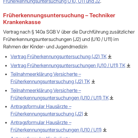
Lilie
ASV
Früherkennungsuntersuchung U10, U11 und J2
.
ICD-
Leitbild
Vertragsarztpflichten
KV
Gesundheitst
10-
Falk
Hybrid-
Leitlinien
Vertreter
SIS
Diagnosen
Lingen
DRG
KOSA
Früherkennungsuntersuchung – Techniker
–
Zulassungsausschuss
BW
Honorarverteilung
DMP
Krankenkasse
Beratungsstell
UNSERE
SICHERSTELLUNGS-
Abrechnungsprüfung
Innovationsfonds
zur
UNTERNEHMEN
Vertrag nach § 140a SGB V über die Durchführung zusätzlicher
ORGANISATION
GMBH
Abrechnungswidersprüche
Selbsthilfe
CONFIDENCE
PRAXIS
Früherkennungsuntersuchungen (J2) und (U10 / U11) im
Standorte
Patienteninfo
PRIMA
(Bezirksdirektionen)
VERORDNUNGEN
Betriebswirtschaft
Rahmen der Kinder- und Jugendmedizin
Prä-/Poststationäre
&
Bezirksbeiräte
Versorgung
Verordnungen:
Businessplan
Vertrag Früherkennungsuntersuchung (J2) TK
was,
Organigramm
Praxismanagement
wie,
Vertrag Früherkennungsuntersuchungen (U10 / U11) TK
VERTRÄGE
Historie
wie
Qualitätsmanagement
&
viel?
Teilnahmeerklärung Versicherte –
Datenschutz
RECHT
Arzneimittel
Früherkennungsuntersuchung (J2) TK
&
Schweigepflicht
Heilmittel
Verträge
Teilnahmeerklärung Versicherte –
von A
Mitgliederportal
Hilfsmittel
– Z
Früherkennungsuntersuchungen (U10 / U11) TK
IT &
Impfungen
Rechtsquellen
Online-
Antragsformular Hausärzte –
Sprechstundenbedarf
Dienste
Bekanntmachungen
Früherkennungsuntersuchung (J2)
Teststreifen
Arbeitsunfähigkeitsbescheinigung
Antragsformular Hausärzte –
Verbandmittel
(AU)
Sonstige
Früherkennungsuntersuchungen (U10 / U11)
Terminservicestelle
Verordnungen
(für