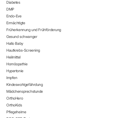
Praxen)
Diabetes
Verordnungsdaten
Ihrer
DMP
Praxis
Endo-Eve
Ermächtigte
Früherkennung und Frühförderung
Gesund schwanger
Hallo Baby
Hautkrebs-Screening
Heilmittel
Homöopathie
Hypertonie
Impfen
Kindeswohlgefährdung
Mädchensprechstunde
OrthoHero
OrthoKids
Pflegeheime