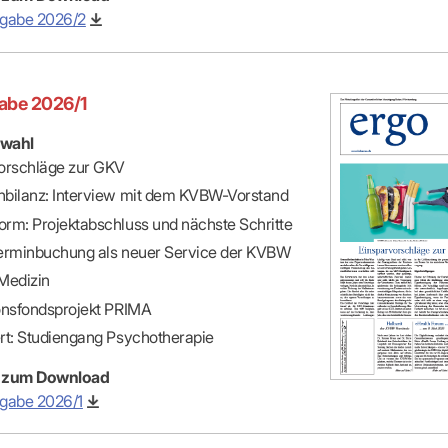
-Dienste
sgabe 2026/2
ähigkeitsbescheinigung (AU)
cestelle (für Praxen)
abe 2026/1
wahl
orschläge zur GKV
bilanz: Interview mit dem KVBW-Vorstand
rm: Projektabschluss und nächste Schritte
erminbuchung als neuer Service der KVBW
 Medizin
onsfondsprojekt PRIMA
rt: Studiengang Psychotherapie
 zum Download
gabe 2026/1