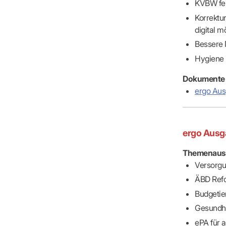
KVBW fei
Korrektu
digital m
Bessere
Hygiene i
Dokumente
ergo Au
ergo Ausg
Themenaus
Versorgu
ÄBD Ref
Budgetie
Gesundh
ePA für a