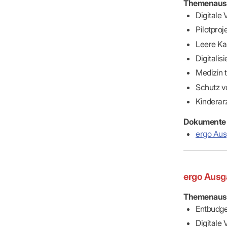
Themenaus
Digitale
Pilotproj
Leere Ka
Digitalis
Medizin tr
Schutz vo
Kinderarz
Dokumente
ergo Aus
ergo Ausg
Themenaus
Entbudge
Digitale