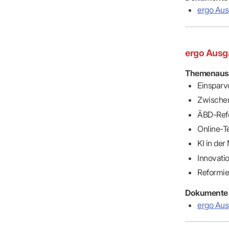
IT & Online
ergo Au
Arbeitsunf
Terminservi
ergo Ausg
Themenaus
Einsparv
Zwischen
ÄBD-Refo
Online-T
KI in der
Innovati
Reformie
Dokumente
ergo Aus