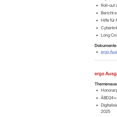
Roll-out 
Bericht e
Hilfe für
Cyberkri
Long Cov
Dokumente
ergo Aus
ergo Ausg
Themenaus
Honorarp
ÄBD24+: 
Digitalis
2025