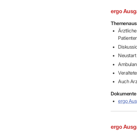
ergo Ausg
Themenaus
Ärztlich
Patiente
Diskussi
Neustart
Ambulant
Veraltet
Auch Arz
Dokumente
ergo Au
ergo Ausg