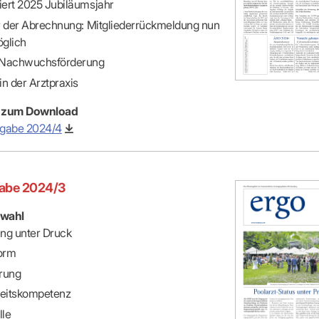
ert 2025 Jubiläumsjahr
r der Abrechnung: Mitgliederrückmeldung nun
öglich
 Nachwuchsförderung
n der Arztpraxis
 zum Download
sgabe 2024/4
abe 2024/3
wahl
ng unter Druck
orm
rung
eitskompetenz
lle