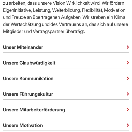
Lilie
ASV
ICD-
zu arbeiten, dass unsere Vision Wirklichkeit wird. Wir fördern
Leitbild
Vertragsarztpflichten
KV
Gesundheitst
10-
Falk
Hybrid-
Eigeninitiative, Leistung, Weiterbildung, Flexibilität, Motivation
Leitlinien
Vertreter
SIS
Diagnosen
Lingen
DRG
KOSA
und Freude an übertragenen Aufgaben. Wir streben ein Klima
–
Zulassungsausschuss
BW
Honorarverteilung
DMP
Beratungsstell
UNSERE
der Wertschätzung und des Vertrauens an, das sich auf unsere
SICHERSTELLUNGS-
Abrechnungsprüfung
Innovationsfonds
zur
UNTERNEHMEN
ORGANISATION
Mitglieder und Vertragspartner überträgt.
GMBH
Abrechnungswidersprüche
Selbsthilfe
CONFIDENCE
PRAXIS
Standorte
Patienteninfo
PRIMA
(Bezirksdirektionen)
VERORDNUNGEN
Betriebswirtschaft
Prä-/Poststationäre
Unser Miteinander
&
Bezirksbeiräte
Versorgung
Verordnungen:
Businessplan
was,
Organigramm
Praxismanagement
wie,
VERTRÄGE
Unsere Glaubwürdigkeit
Historie
wie
Qualitätsmanagement
&
viel?
Datenschutz
RECHT
Arzneimittel
Unsere Kommunikation
&
Schweigepflicht
Heilmittel
Verträge
von A
Mitgliederportal
Hilfsmittel
– Z
Unsere Führungskultur
IT &
Impfungen
Rechtsquellen
Online-
Sprechstundenbedarf
Dienste
Bekanntmachungen
Unsere Mitarbeiterförderung
Teststreifen
Arbeitsunfähigkeitsbescheinigung
Verbandmittel
(AU)
Sonstige
Terminservicestelle
Unsere Motivation
Verordnungen
(für