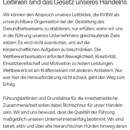
Leitlinien sind das Gesetz unseres Handelns
Broschüren
Broschüren
bekämpfen
Famulaturförd
eine
Delegierte
&
Ärztlicher
Frühe
VERSORGUNGSANGEBOTE
„Beratungsser
Suchen
Patientenrechte
Patienteninformationen
Plattform
Studium
Bereitschaftsdienst
Hilfen
IGeL-
Fachausschuss
für
für
ASV-Teams
Inserieren
Patientenanliegen
für
Wir können den Anspruch unseres Leitbildes, die KVBW als
DATEN
Kodex
Hausärzte
Richtig
Ärzte“
Praxisnetze
alle
in Ihrer
Patienten
bewerben
Gruppenpsychotherapiebörse
Behandlungsdaten
&
Kommunalserv
unverzichtbare Organisation bei der Gestaltung des
Fachausschuss
Bestellservice
Nähe
Einrichtungsübergreifende
Psychotherapie
anfordern
Bereitschaftspraxis
Fachärzte
Praktikum/Referendariat
QS
FAKTEN
Gesundheitswesens zu etablieren, nur erfüllen, wenn wir uns
ergo
trifft
DMP-Ärzte
finden
Zweitmeinungsverf
NOTFALLDIENST
KONTAKT
Fachausschuss
Selbsthilfe
in Ihrer
Komplexversorgung
Rundschreibe
in der Führung unseres Unternehmens gleichlautende Ziele
Mitgliederstruktur
Gruppenpsychotherapieplatz
Psychotherapie
IGeL-
KOOPERATIONEN
Nähe
Ärztlicher
KVBW
Kontaktformul
finden
Verordnungsf
setzen. Es wird nicht ausreichen, uns auf die
Leistungen
Bereitschaftsdienst
Fachausschuss
Psychiatrische
ABRECHNUNG
Gemeinsame
NIEDERLASSUNG
Ärzte/Therapeuten
Adressen
Termine
Angestellte
körperschaftlichen Aufgaben zu beschränken. Die
Komplexversorgung
Prüfungseinrichtung
Dienstplanung
nach
&
&
&
Anstellung
mit
Finanzausschuss
Fachgruppen
Wettbewerbssituation erfordert Beweglichkeit, Kreativität,
Zeiten
Landesausschuss
Veranstaltung
HONORAR
BD-
Arztregister
Notfalldienstausschuss
Altersstruktur
Ansprechpartn
Einsatzbereitschaft und Motivation zu hohen Leistungen.
Erweiterter
Online
Abrechnung:
Assistenten
der
Landesausschuss
FÜR
Unsere
Wettbewerb ist ein Kräftemessen mit anderen Anbietern. Nur
Bereitschaftspraxis/Notfallprax
wie,
Ärzte/Therapeuten
Ausgeschriebene
VORSTAND
Termine
Zulassungsausschüsse
finden
was,
IHRE
wer hier die Herausforderung nicht scheut, geht den Weg zum
Praxissitze
Versorgungssituation
wann,
Feedbackman
Dr.
Koordinierungsstelle
Kooperationsärzte
PATIENTEN
Erfolg.
Bedarfsplanung:
KBV-
wohin?
Karsten
Weiterbildung
Bereitschaftsdienst-
Offen
Statistik
MedCall
Braun
Arzthonorare
AUSSCHREI
Kompetenzzentrum
Vertreter-
oder
–
GKV-
Dr.
Hygiene
Führungsleitlinien und Grundsätze für die innerbetriebliche
Börse
Psychotherapeutenhonorare
gesperrt?
Infos
Laufende
Statistik
Doris
Freie
für
Ausschreibun
Abschlagszahlungen
Zusammenarbeit sollen dabei Richtschnur für unser Handeln
Ermächtigte
Reinhardt
Arzneiverordnungen
Allianz
Mitglieder
NEUE
EBM
Förderung
sein. Wir sind uns bewusst, dass die Qualität der Führung
der
Arzt-
&
&
VERSORGUNGSMODELLE
Länder-
GESCHÄFTSFÜHRUNG
maßgeblich unseren Unternehmenserfolg bestimmt. Wir sind
UNSER
Patienten-
regionale
Informationsangebot
KVen
Videosprechstunde
Forum
Gebührenziffern
bereit, aktiv und über alle hierarchischen Hürden hinweg daran
STIL
Susanne
Niederlassungsoptionen
Bestellung