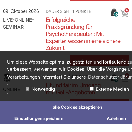
09. Oktober 2026
DAUER
3.5H
|
4
PUNKTE
Erfolgreiche
LIVE-ONLINE-
Praxisgründung für
SEMINAR
Psychotherapeuten: Mit
Expertenwissen in eine sichere
Zukunft
mehr Infos anzeigen
Um diese Webseite optimal zu gestalten und fortlaufend z
verbessern, verwenden wir Cookies. Über die Vorgänge u
Verarbeitungen informiert Sie unsere
Datenschutzerkläru
DAUER
1.5H
|
4
PUNKTE
Fit und fair im Umgang
Notwendig
Externe Medien
ONLINE
mit IGeL-Angeboten
mehr Infos anzeigen
alle Cookies akzeptieren
Einstellungen speichern
Ablehnen
10. Oktober 2026
DAUER
7.5H
|
8
PUNKTE
Aktualisierung der
STUTTGART