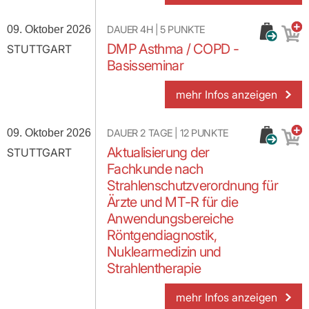
09. Oktober 2026
DAUER
4H
|
5
PUNKTE
DMP Asthma / COPD -
STUTTGART
Basisseminar
mehr Infos anzeigen
09. Oktober 2026
DAUER
2 TAGE
|
12
PUNKTE
Aktualisierung der
STUTTGART
Fachkunde nach
Strahlenschutzverordnung für
Ärzte und MT-R für die
Anwendungsbereiche
Röntgendiagnostik,
Nuklearmedizin und
Strahlentherapie
mehr Infos anzeigen