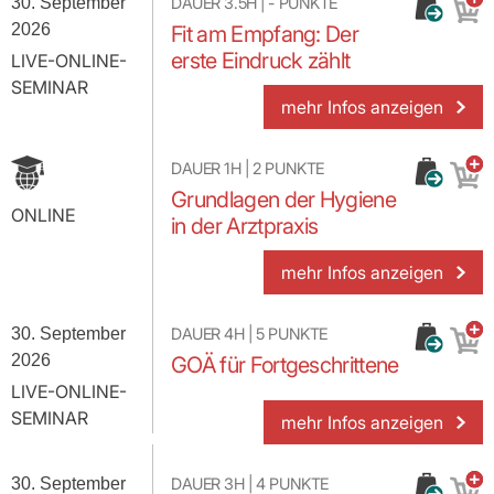
30. September
DAUER
3.5H
|
-
PUNKTE
2026
Fit am Empfang: Der
erste Eindruck zählt
LIVE-ONLINE-
SEMINAR
mehr Infos anzeigen
DAUER
1H
|
2
PUNKTE
Grundlagen der Hygiene
ONLINE
in der Arztpraxis
mehr Infos anzeigen
30. September
DAUER
4H
|
5
PUNKTE
2026
GOÄ für Fortgeschrittene
LIVE-ONLINE-
SEMINAR
mehr Infos anzeigen
30. September
DAUER
3H
|
4
PUNKTE