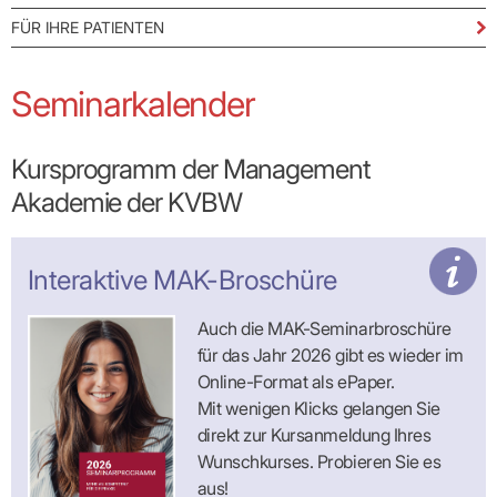
Lilie
ASV
ICD-
Leitbild
Vertragsarztpflichten
KV
Gesundheitst
10-
Falk
Hybrid-
FÜR IHRE PATIENTEN
Leitlinien
Vertreter
SIS
Diagnosen
Lingen
DRG
KOSA
–
Zulassungsausschuss
BW
Honorarverteilung
DMP
Beratungsstell
UNSERE
SICHERSTELLUNGS-
Abrechnungsprüfung
Seminarkalender
Innovationsfonds
zur
UNTERNEHMEN
ORGANISATION
GMBH
Abrechnungswidersprüche
Selbsthilfe
CONFIDENCE
PRAXIS
Standorte
Patienteninfo
PRIMA
(Bezirksdirektionen)
Kursprogramm der Management
VERORDNUNGEN
Betriebswirtschaft
Prä-/Poststationäre
&
Bezirksbeiräte
Versorgung
Verordnungen:
Akademie der KVBW
Businessplan
was,
Organigramm
Praxismanagement
wie,
VERTRÄGE
Historie
wie
Qualitätsmanagement
&
viel?
Interaktive MAK-Broschüre
Datenschutz
RECHT
Arzneimittel
&
Schweigepflicht
Heilmittel
Verträge
Auch die MAK-Seminarbroschüre
von A
Mitgliederportal
Hilfsmittel
– Z
für das Jahr 2026 gibt es wieder im
IT &
Impfungen
Rechtsquellen
Online-
Online-Format als ePaper.
Sprechstundenbedarf
Dienste
Bekanntmachungen
Mit wenigen Klicks gelangen Sie
Teststreifen
Arbeitsunfähigkeitsbescheinigung
direkt zur Kurs­anmeldung Ihres
Verbandmittel
(AU)
Wunschkurses. Probieren Sie es
Sonstige
Terminservicestelle
Verordnungen
(für
aus!