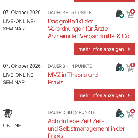
07. Oktober 2026
DAUER
3H
|
5
PUNKTE
Das große 1x1 der
LIVE-ONLINE-
Verordnungen für Ärzte -
SEMINAR
Arzneimittel, Verbandmittel & Co.
mehr Infos anzeigen
07. Oktober 2026
DAUER
3H
|
4
PUNKTE
MVZ in Theorie und
LIVE-ONLINE-
Praxis
SEMINAR
mehr Infos anzeigen
DAUER
0.8H
|
2
PUNKTE
Ach du liebe Zeit! Zeit-
ONLINE
und Selbstmanagement in der
Praxis