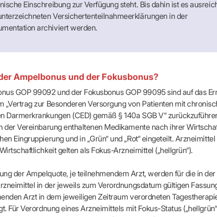
onische Einschreibung zur Verfügung steht. Bis dahin ist es ausreic
unterzeichneten Versichertenteilnahmeerklärungen in der
umentation archiviert werden.
 der Ampelbonus und der Fokusbonus?
nus GOP 99092 und der Fokusbonus GOP 99095 sind auf das Er
m „Vertrag zur Besonderen Versorgung von Patienten mit chronisc
en Darmerkrankungen (CED) gemäß § 140a SGB V“ zurückzuführen
n der Vereinbarung enthaltenen Medikamente nach ihrer Wirtschaft
hen Eingruppierung und in „Grün“ und „Rot“ eingeteilt. Arzneimittel 
irtschaftlichkeit gelten als Fokus-Arzneimittel („hellgrün“).
ng der Ampelquote, je teilnehmendem Arzt, werden für die in de
zneimittel in der jeweils zum Verordnungsdatum gültigen Fassung
enden Arzt in dem jeweiligen Zeitraum verordneten Tagestherapi
gt. Für Verordnung eines Arzneimittels mit Fokus-Status („hellgrün“