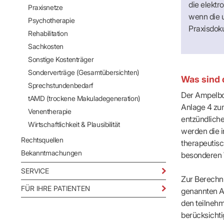
die elektr
Praxisnetze
wenn die 
Psychotherapie
Praxisdok
Rehabilitation
Sachkosten
Sonstige Kostenträger
Sonderverträge (Gesamtübersichten)
Was sind
Sprechstundenbedarf
Der Ampelbo
tAMD (trockene Makuladegeneration)
Anlage 4 zu
Venentherapie
entzündlich
Wirtschaftlichkeit & Plausibilität
werden die i
Rechtsquellen
therapeutisc
Bekanntmachungen
besonderen W
SERVICE
Zur Berechnu
FÜR IHRE PATIENTEN
genannten Ar
den teilnehm
berücksichti