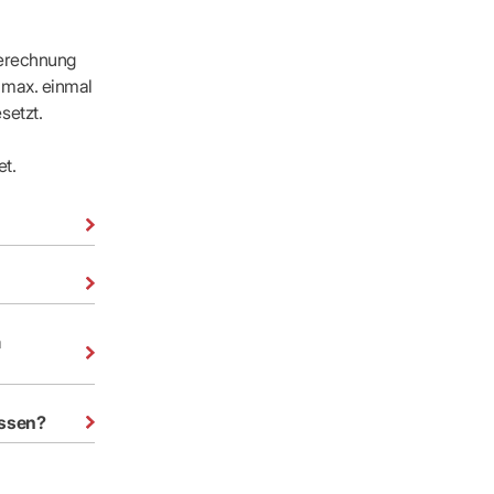
Berechnung
 max. einmal
setzt.
et.
m
essen?