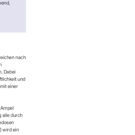
hend,
reichen nach
h
. Dabei
lichkeit und
mit einer
r Ampel
 alle durch
e­dosen
) wird ein