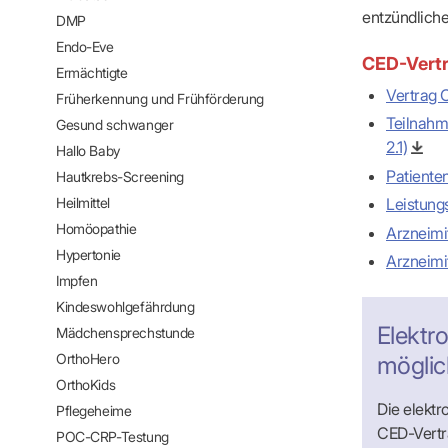
IT & Online
entzündlich
DMP
Arbeitsunf
Endo-Eve
Terminservi
CED-Vert
Ermächtigte
Vertrag
Früherkennung und Frühförderung
Teilnahm
Gesund schwanger
2.1)
Hallo Baby
Patiente
Hautkrebs-Screening
Heilmittel
Leistung
Homöopathie
Arzneimi
Hypertonie
Arzneimi
Impfen
Kindeswohlgefährdung
Elektr
Mädchensprechstunde
OrthoHero
möglic
OrthoKids
Die elekt
Pflegeheime
CED-Vertra
POC-CRP-Testung