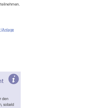
 teilnehmen.
 (Anlage
ht
r den
n, sobald