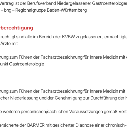
apeuten nach Fachgruppen
Erweiterter Landesausschus
 Vertrag ist der Berufsverband Niedergelassener Gastroenterologe
ASSUNG
Dienstplanung mit BD-Online
tur der Ärzte/Therapeuten
Zulassungsausschüsse
 – bng – Regionalgruppe Baden-Württemberg.
Bereitschaftspraxis/Notfallpra
ssituation
Koordinierungsstelle Weiterb
Kooperationsärzte
r
ik
Kompetenzzentrum Hygiene
Bereitschaftsdienst-Vertrete
n
ik
Freie Allianz der Länder-KVe
eberechtigung
ebene Praxissitze
rdnungen
rechtigt sind alle im Bereich der KVBW zugelassenen, ermächtigt
NEUE VERSORGUNGSM
KV SIS BW SICHERSTEL
nung: Offen oder gesperrt?
 Ärzte mit
IL
GMBH
Videosprechstunde
e
ASV
& Informationsangebot
ung zum Führen der Facharztbezeichnung für Innere Medizin mit
Hybrid-DRG
ungsoptionen
nkt Gastroenterologie
DMP
tpflichten
Innovationsfonds
CONFIDENCE
sausschuss
PRIMA
HMEN PRAXIS
Prä-/Poststationäre Versorgu
ung zum Führen der Facharztbezeichnung für Innere Medizin mit
tschaft & Businessplan
licher Niederlassung und der Genehmigung zur Durchführung der 
VERTRÄGE & RECHT
agement
Verträge von A – Z
anagement
ie weiteren persönlichen/sachlichen Voraussetzungen gemäß Vertr
Rechtsquellen
z & Schweigepflicht
Bekanntmachungen
ortal
ersicherte der BARMER mit gesicherter Diagnose einer chronisch-