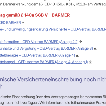
-Dienste
en Darmerkrankung gemäß ICD-10 K50.-, K51.-, K52.3- am Vertrag
ähigkeitsbescheinigung (AU)
cestelle (für Praxen)
rag gemäß § 140a SGB V – BARMER
 CED BARMER
e- und Einwilligungserklärung Versicherte – CED-Vertrag BARMER
ninformation – CED-Vertrag BARMER (Anlage 2.2)
sinhalte und Vergütung – CED-Vertrag BARMER (Anlage 3)
tteltherapie – CED-Vertrag BARMER (Anlage 4)
ttelampel – CED-Vertrag BARMER (Anlage 4, Anhang 1)
onische Versicherteneinschreibung noch nic
h
ronische Einschreibung über den Vertragsmanager ist momentan fü
g noch nicht verfügbar. Wir informieren die teilnehmenden Praxe