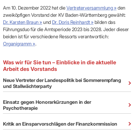
Lilie
ASV
ICD-
Leitbild
Vertragsarztpflichten
KV
Gesundheitst
10-
Falk
Hybrid-
Am 10. Dezember 2022 hat die
Vertreterversammlung »
den
Leitlinien
Vertreter
SIS
Diagnosen
Lingen
DRG
KOSA
zweiköpfigen Vorstand der KV Baden-Württemberg gewählt:
–
Zulassungsausschuss
BW
Honorarverteilung
DMP
Dr. Karsten Braun »
und
Dr. Doris Reinhardt »
bilden das
Beratungsstell
UNSERE
SICHERSTELLUNGS-
Abrechnungsprüfung
Innovationsfonds
zur
Führungsduo für die Amtsperiode 2023 bis 2028. Jeder dieser
UNTERNEHMEN
ORGANISATION
GMBH
Abrechnungswidersprüche
Selbsthilfe
CONFIDENCE
beiden ist für verschiedene Ressorts verantwortlich:
PRAXIS
Standorte
Patienteninfo
PRIMA
Organigramm »
.
(Bezirksdirektionen)
VERORDNUNGEN
Betriebswirtschaft
Prä-/Poststationäre
&
Bezirksbeiräte
Versorgung
Verordnungen:
Businessplan
was,
Organigramm
Praxismanagement
wie,
Was wir für Sie tun – Einblicke in die aktuelle
VERTRÄGE
Historie
wie
Qualitätsmanagement
Arbeit des Vorstands
&
viel?
Datenschutz
RECHT
Arzneimittel
&
Neue Vertreter der Landespolitik bei Sommerempfang
Schweigepflicht
Heilmittel
Verträge
und Stallwächterparty
von A
Mitgliederportal
Hilfsmittel
– Z
IT &
Impfungen
Rechtsquellen
Einsatz gegen Honorarkürzungen in der
Online-
Sprechstundenbedarf
Dienste
Psychotherapie
Bekanntmachungen
Teststreifen
Arbeitsunfähigkeitsbescheinigung
Verbandmittel
(AU)
Kritik an Einsparvorschlägen der Finanzkommission
Sonstige
Terminservicestelle
Verordnungen
(für