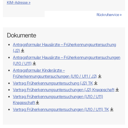
KIM-Adresse »
Rückrufservice »
Dokumente
KIM als sicheren Übertragungsweg zur KVBW
nutzen
Antragsformular Hausärzte – Früherkennungsuntersuchung
vertraulichen
(J2)
Kommunikationskanal
besonders
Antragsformular Hausärzte – Früherkennungsuntersuchungen
schützenswerte Daten
(U10 / U11)
an die KVBW übermitteln
Antragsformular Kinderärzte –
Früherkennungsuntersuchungen (U10 / U11 / J2)
Vertrag Früherkennungsuntersuchung (J2) TK
Vertrag Früherkennungsuntersuchungen (J2) Knappschaft
Vertrag Früherkennungsuntersuchungen (U10 / U11)
Knappschaft
Vertrag Früherkennungsuntersuchungen (U10 / U11) TK
Wichtig:
Damit Nachrichten bei einem KIM-Adressaten
ankommen, müssen diese als KIM-E-Mail innerhalb der TI
übermittelt werden (funktioniert nicht aus dem freien Internet).