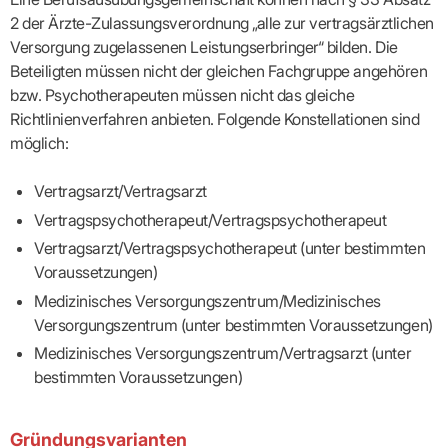
Lilie
ASV
ICD-
Leitbild
Vertragsarztpflichten
KV
Gesundheitst
2 der Ärzte-Zulassungsverordnung „alle zur vertragsärztlichen
10-
Falk
Hybrid-
Leitlinien
Vertreter
SIS
Diagnosen
Lingen
DRG
KOSA
Versorgung zugelassenen Leistungserbringer“ bilden. Die
–
Zulassungsausschuss
BW
Honorarverteilung
DMP
Beteiligten müssen nicht der gleichen Fachgruppe angehören
Beratungsstell
UNSERE
SICHERSTELLUNGS-
Abrechnungsprüfung
Innovationsfonds
zur
bzw. Psychotherapeuten müssen nicht das gleiche
UNTERNEHMEN
ORGANISATION
GMBH
Abrechnungswidersprüche
Selbsthilfe
CONFIDENCE
Richtlinienverfahren anbieten. Folgende Konstellationen sind
PRAXIS
Standorte
Patienteninfo
PRIMA
möglich:
(Bezirksdirektionen)
VERORDNUNGEN
Betriebswirtschaft
Prä-/Poststationäre
&
Bezirksbeiräte
Versorgung
Verordnungen:
Businessplan
was,
Vertragsarzt/Vertragsarzt
Organigramm
Praxismanagement
wie,
VERTRÄGE
Historie
Vertragspsychotherapeut/Vertragspsychotherapeut
wie
Qualitätsmanagement
&
viel?
Vertragsarzt/Vertragspsychotherapeut (unter bestimmten
Datenschutz
RECHT
Arzneimittel
&
Voraussetzungen)
Schweigepflicht
Heilmittel
Verträge
von A
Medizinisches Versorgungszentrum/Medizinisches
Mitgliederportal
Hilfsmittel
– Z
Versorgungszentrum (unter bestimmten Voraussetzungen)
IT &
Impfungen
Rechtsquellen
Online-
Sprechstundenbedarf
Medizinisches Versorgungszentrum/Vertragsarzt (unter
Dienste
Bekanntmachungen
Teststreifen
bestimmten Voraussetzungen)
Arbeitsunfähigkeitsbescheinigung
Verbandmittel
(AU)
Sonstige
Terminservicestelle
Verordnungen
(für
Gründungsvarianten