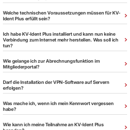
Lilie
ASV
ICD-
Leitbild
Vertragsarztpflichten
KV
Gesundheitst
10-
Falk
Hybrid-
Leitlinien
Vertreter
SIS
Diagnosen
Lingen
DRG
KOSA
Welche technischen Voraussetzungen müssen für KV-
–
Zulassungsausschuss
BW
Honorarverteilung
Ident Plus erfüllt sein?
DMP
Beratungsstell
UNSERE
SICHERSTELLUNGS-
Abrechnungsprüfung
Innovationsfonds
zur
UNTERNEHMEN
ORGANISATION
GMBH
Abrechnungswidersprüche
Selbsthilfe
CONFIDENCE
Ich habe KV-Ident Plus installiert und kann nun keine
PRAXIS
Standorte
Patienteninfo
PRIMA
Verbindung zum Internet mehr herstellen. Was soll ich
(Bezirksdirektionen)
VERORDNUNGEN
Betriebswirtschaft
Prä-/Poststationäre
tun?
&
Bezirksbeiräte
Versorgung
Verordnungen:
Businessplan
was,
Organigramm
Praxismanagement
wie,
Wie gelange ich zur Abrechnungsfunktion im
VERTRÄGE
Historie
wie
Qualitätsmanagement
Mitgliederportal?
&
viel?
Datenschutz
RECHT
Arzneimittel
&
Schweigepflicht
Darf die Installation der VPN-Software auf Servern
Heilmittel
Verträge
von A
erfolgen?
Mitgliederportal
Hilfsmittel
– Z
IT &
Impfungen
Rechtsquellen
Online-
Sprechstundenbedarf
Was mache ich, wenn ich mein Kennwort vergessen
Dienste
Bekanntmachungen
Teststreifen
habe?
Arbeitsunfähigkeitsbescheinigung
Verbandmittel
(AU)
Sonstige
Terminservicestelle
Wie kann ich meine Teilnahme an KV-Ident Plus
Verordnungen
(für