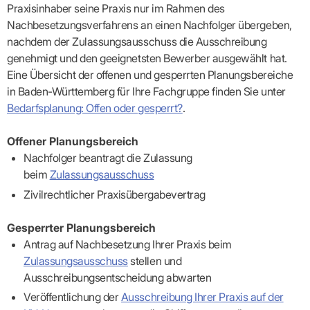
Lilie
ASV
ICD-
Leitbild
Praxisinhaber seine Praxis nur im Rahmen des
Vertragsarztpflichten
KV
Gesundheitst
10-
Falk
Hybrid-
Leitlinien
Nachbesetzungsverfahrens an einen Nachfolger übergeben,
Vertreter
SIS
Diagnosen
Lingen
DRG
KOSA
–
nachdem der Zulassungsausschuss die Ausschreibung
Zulassungsausschuss
BW
Honorarverteilung
DMP
Beratungsstell
UNSERE
genehmigt und den geeignetsten Bewerber ausgewählt hat.
SICHERSTELLUNGS-
Abrechnungsprüfung
Innovationsfonds
zur
UNTERNEHMEN
ORGANISATION
GMBH
Abrechnungswidersprüche
Selbsthilfe
Eine Übersicht der offenen und gesperrten Planungsbereiche
CONFIDENCE
PRAXIS
Standorte
Patienteninfo
in Baden-Württemberg für Ihre Fachgruppe finden Sie unter
PRIMA
(Bezirksdirektionen)
VERORDNUNGEN
Betriebswirtschaft
Prä-/Poststationäre
Bedarfsplanung: Offen oder gesperrt?
.
&
Bezirksbeiräte
Versorgung
Verordnungen:
Businessplan
was,
Organigramm
Offener Planungsbereich
Praxismanagement
wie,
VERTRÄGE
Historie
wie
Qualitätsmanagement
Nachfolger beantragt die Zulassung
&
viel?
Datenschutz
beim
Zulassungsausschuss
RECHT
Arzneimittel
&
Zivilrechtlicher Praxisübergabevertrag
Schweigepflicht
Heilmittel
Verträge
von A
Mitgliederportal
Hilfsmittel
– Z
IT &
Gesperrter Planungsbereich
Impfungen
Rechtsquellen
Online-
Sprechstundenbedarf
Antrag auf Nachbesetzung Ihrer Praxis beim
Dienste
Bekanntmachungen
Teststreifen
Zulassungsausschuss
stellen und
Arbeitsunfähigkeitsbescheinigung
Verbandmittel
(AU)
Ausschreibungsentscheidung abwarten
Sonstige
Terminservicestelle
Veröffentlichung der
Ausschreibung Ihrer Praxis auf der
Verordnungen
(für