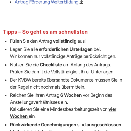
Praxen)
Antrag Förderung Weiterbildung
Verordnungsdaten
Ihrer
Praxis
Tipps – So geht es am schnellsten
Füllen Sie den Antrag
vollständig
aus!
Legen Sie alle
erforderlichen Unterlagen
bei.
Wir können nur vollständige Anträge berücksichtigen.
Nutzen Sie die
Checkliste
am Anfang des Antrags.
Prüfen Sie damit die Vollständigkeit Ihrer Unterlagen.
Der KVBW bereits übersandte Dokumente müssen Sie in
der Regel nicht nochmals übermitteln.
Reichen Sie Ihren Antrag
6 Wochen
vor Beginn des
Anstellungsverhältnisses ein.
Kalkulieren Sie eine Mindestbearbeitungszeit von
vier
Wochen
ein.
Rückwirkende Genehmigungen
sind
ausgeschlossen
.