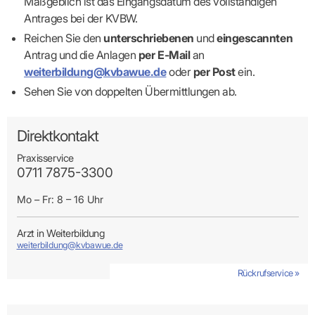
Maßgeblich ist das Eingangsdatum des vollständigen
Antrages bei der KVBW.
Reichen Sie den
unterschriebenen
und
eingescannten
Antrag und die Anlagen
per E-Mail
an
weiterbildung@kvbawue.de
oder
per Post
ein.
Sehen Sie von doppelten Übermittlungen ab.
Direktkontakt
Praxisservice
0711 7875-3300
Mo – Fr: 8 – 16 Uhr
Arzt in Weiterbildung
weiterbildung@kvbawue.de
Rückrufservice »
Rückrufservice »