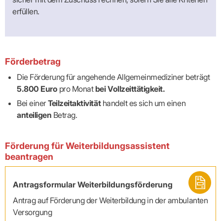
Lilie
ASV
ICD-
Leitbild
Vertragsarztpflichten
KV
Gesundheitst
erfüllen.
10-
Falk
Hybrid-
Leitlinien
Vertreter
SIS
Diagnosen
Lingen
DRG
KOSA
–
Zulassungsausschuss
BW
Honorarverteilung
DMP
Beratungsstell
UNSERE
SICHERSTELLUNGS-
Abrechnungsprüfung
Innovationsfonds
zur
UNTERNEHMEN
ORGANISATION
GMBH
Abrechnungswidersprüche
Selbsthilfe
CONFIDENCE
Förderbetrag
PRAXIS
Standorte
Patienteninfo
PRIMA
(Bezirksdirektionen)
VERORDNUNGEN
Betriebswirtschaft
Prä-/Poststationäre
Die Förderung für angehende Allgemeinmediziner beträgt
&
Bezirksbeiräte
Versorgung
Verordnungen:
5.800 Euro
pro Monat
bei Vollzeittätigkeit.
Businessplan
was,
Organigramm
Praxismanagement
wie,
Bei einer
Teilzeitaktivität
handelt es sich um einen
VERTRÄGE
Historie
wie
Qualitätsmanagement
anteiligen
Betrag.
&
viel?
Datenschutz
RECHT
Arzneimittel
&
Schweigepflicht
Heilmittel
Verträge
Förderung für Weiterbildungsassistent
von A
Mitgliederportal
Hilfsmittel
– Z
beantragen
IT &
Impfungen
Rechtsquellen
Online-
Sprechstundenbedarf
Dienste
Bekanntmachungen
Antragsformular Weiterbildungsförderung
Teststreifen
Arbeitsunfähigkeitsbescheinigung
Verbandmittel
(AU)
Antrag auf Förderung der Weiterbildung in der ambulanten
Sonstige
Terminservicestelle
Versorgung
Verordnungen
(für