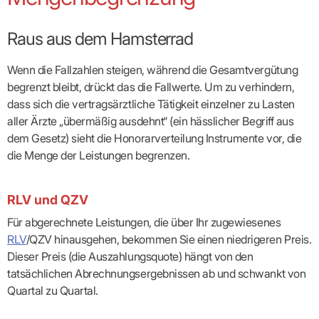
Broschüren
Broschüren
bekämpfen
Famulaturförd
eine
Delegierte
&
Ärztlicher
Frühe
VERSORGUNGSANGEBOTE
„Beratungsser
Suchen
Patientenrechte
Patienteninformationen
Plattform
Studium
Bereitschaftsdienst
Hilfen
IGeL-
Fachausschuss
für
für
ASV-Teams
Inserieren
Patientenanliegen
für
Raus aus dem Hamsterrad
DATEN
Kodex
Hausärzte
Richtig
Ärzte“
Praxisnetze
alle
in Ihrer
Patienten
bewerben
Gruppenpsychotherapiebörse
Behandlungsdaten
&
Kommunalserv
Fachausschuss
Bestellservice
Nähe
Einrichtungsübergreifende
Psychotherapie
anfordern
Bereitschaftspraxis
Fachärzte
Praktikum/Referendariat
QS
FAKTEN
Wenn die Fallzahlen steigen, während die Gesamtvergütung
ergo
trifft
DMP-Ärzte
finden
Zweitmeinungsverf
NOTFALLDIENST
KONTAKT
Fachausschuss
Selbsthilfe
in Ihrer
Komplexversorgung
Rundschreibe
begrenzt bleibt, drückt das die Fallwerte. Um zu verhindern,
Mitgliederstruktur
Gruppenpsychotherapieplatz
Psychotherapie
IGeL-
KOOPERATIONEN
Nähe
Ärztlicher
KVBW
Kontaktformul
finden
Verordnungsf
dass sich die vertragsärztliche Tätigkeit einzelner zu Lasten
Leistungen
Bereitschaftsdienst
Fachausschuss
Psychiatrische
ABRECHNUNG
Gemeinsame
NIEDERLASSUNG
Ärzte/Therapeuten
Adressen
Termine
Angestellte
aller Ärzte „übermäßig ausdehnt“ (ein hässlicher Begriff aus
Komplexversorgung
Prüfungseinrichtung
Dienstplanung
nach
&
&
&
Anstellung
mit
Finanzausschuss
Fachgruppen
dem Gesetz) sieht die Honorarverteilung Instrumente vor, die
Zeiten
Landesausschuss
Veranstaltung
HONORAR
BD-
Arztregister
Notfalldienstausschuss
Altersstruktur
Ansprechpartn
die Menge der Leistungen begrenzen.
Erweiterter
Online
Abrechnung:
Assistenten
der
Landesausschuss
FÜR
Unsere
Bereitschaftspraxis/Notfallprax
wie,
Ärzte/Therapeuten
Ausgeschriebene
VORSTAND
Termine
Zulassungsausschüsse
finden
was,
IHRE
Praxissitze
Versorgungssituation
wann,
Feedbackman
RLV und QZV
Dr.
Koordinierungsstelle
Kooperationsärzte
PATIENTEN
Bedarfsplanung:
KBV-
wohin?
Karsten
Weiterbildung
Bereitschaftsdienst-
Offen
Statistik
MedCall
Für abgerechnete Leistungen, die über Ihr zugewiesenes
Braun
Arzthonorare
AUSSCHREI
Kompetenzzentrum
Vertreter-
oder
–
GKV-
RLV
/QZV hinausgehen, bekommen Sie einen niedrigeren Preis.
Dr.
Hygiene
Börse
Psychotherapeutenhonorare
gesperrt?
Infos
Laufende
Statistik
Doris
Freie
für
Dieser Preis (die Auszahlungsquote) hängt von den
Ausschreibun
Abschlagszahlungen
Ermächtigte
Reinhardt
Arzneiverordnungen
Allianz
Mitglieder
NEUE
tatsächlichen Abrechnungsergebnissen ab und schwankt von
EBM
Förderung
der
Arzt-
&
&
VERSORGUNGSMODELLE
Länder-
Quartal zu Quartal.
GESCHÄFTSFÜHRUNG
UNSER
Patienten-
regionale
Informationsangebot
KVen
Videosprechstunde
Forum
Gebührenziffern
STIL
Susanne
Niederlassungsoptionen
Bestellung