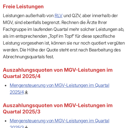
Lilie
ASV
ICD-
Leitbild
Vertragsarztpflichten
KV
Gesundheitst
Freie Leistungen
10-
Falk
Hybrid-
Leitlinien
Vertreter
SIS
Diagnosen
Lingen
DRG
KOSA
Leistungen außerhalb von
RLV
und QZV, aber innerhalb der
–
Zulassungsausschuss
BW
Honorarverteilung
DMP
Beratungsstell
MGV, sind ebenfalls begrenzt. Rechnen die Ärzte Ihrer
UNSERE
SICHERSTELLUNGS-
Abrechnungsprüfung
Innovationsfonds
zur
UNTERNEHMEN
Fachgruppe im laufenden Quartal mehr solcher Leistungen ab,
ORGANISATION
GMBH
Abrechnungswidersprüche
Selbsthilfe
CONFIDENCE
PRAXIS
als im entsprechenden „Topf im Topf” für diese spezifische
Standorte
Patienteninfo
PRIMA
(Bezirksdirektionen)
VERORDNUNGEN
Leistung vorgesehen ist, können sie nur noch quotiert vergüten
Betriebswirtschaft
Prä-/Poststationäre
&
Bezirksbeiräte
Versorgung
Verordnungen:
werden. Die Höhe der Quote steht erst nach Bearbeitung des
Businessplan
was,
Organigramm
Abrechnungsquartals fest.
Praxismanagement
wie,
VERTRÄGE
Historie
wie
Qualitätsmanagement
&
viel?
Auszahlungsquoten von MGV-Leistungen im
Datenschutz
RECHT
Arzneimittel
Quartal 2025/4
&
Schweigepflicht
Heilmittel
Verträge
Mengensteuerung von MGV-Leistungen im Quartal
von A
Mitgliederportal
Hilfsmittel
– Z
2025/4
IT &
Impfungen
Rechtsquellen
Online-
Sprechstundenbedarf
Dienste
Bekanntmachungen
Auszahlungsquoten von MGV-Leistungen im
Teststreifen
Arbeitsunfähigkeitsbescheinigung
Quartal 2025/3
Verbandmittel
(AU)
Sonstige
Terminservicestelle
Mengensteuerung von MGV-Leistungen im Quartal
Verordnungen
(für
2025/3