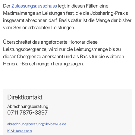
Der
Zulassungsausschuss
legt in diesen Fällen eine
Maximalmenge an Leistungen fest, die die Jobsharing-Praxis
insgesamt abrechnen darf. Basis dafür ist die Menge der bisher
vom Senior erbrachten Leistungen.
KIM als sicheren Übertragungsweg zur KVBW
nutzen
Überschreitet das angeforderte Honorar diese
vertraulichen
Leistungsobergrenze, wird nur die Leistungsmenge bis zu
Kommunikationskanal
besonders
dieser Obergrenze anerkannt und als Basis für die weiteren
schützenswerte Daten
Honorar-Berechnungen herangezogen.
an die KVBW übermitteln
Direktkontakt
Abrechnungsberatung
0711 7875-3397
Wichtig:
Damit Nachrichten bei einem KIM-Adressaten
ankommen, müssen diese als KIM-E-Mail innerhalb der TI
abrechnungsberatung@kvbawue.de
übermittelt werden (funktioniert nicht aus dem freien Internet).
KIM-Adresse »