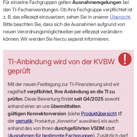
Praxen)
Für einzelne Fachgruppen gelten
Ausnahmeregelungen
bei
Verordnungsdaten
Ihrer
den TI-Fachanwen­dun­gen. Ob Ihre Fachgruppe verpflichtet ist
Praxis
z. B. das eRezept einzusetzen, sehen Sie in unserer
Übersicht
.
Bitte beachten Sie, dass sich die Ausnahmen aufgrund von
neuen Verordnungsmöglichkeiten per eRezept verändern
können. Wir werden Sie hierzu separat informieren.
TI-Anbindung wird von der KVBW
geprüft
Mit der neuen Festlegung zur TI-Finanzierung sind wir
regelhaft
verpflichtet, Ihre Anbindung an die TI zu
prüfen
. Diese Bewertung findet
seit Q4/2025
sowohl
anhand einer an uns
übermittelten
gültigen Konnektorversion
(siehe
Produkt­übersicht
der
gematik
;
) als auch
Produkttyp „Konnektor“ auswählen
anhand des von Ihnen
durch­ge­führten VSDM
statt
(
Ausnahmen für bestimmte Fachgruppen
). Zusätzlich darf