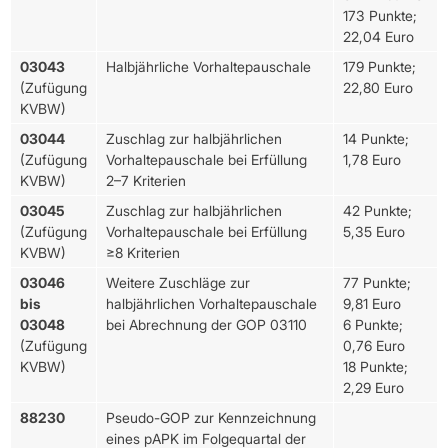
173 Punkte;
22,04 Euro
Wichtig:
Damit Nachrichten bei einem KIM-Adressaten
ankommen, müssen diese als KIM-E-Mail innerhalb der TI
03043
Halbjährliche Vorhaltepauschale
179 Punkte;
übermittelt werden (funktioniert nicht aus dem freien Internet).
(Zufügung
22,80 Euro
KVBW)
03044
Zuschlag zur halbjährlichen
14 Punkte;
(Zufügung
Vorhaltepauschale bei Erfüllung
1,78 Euro
KVBW)
2–7 Kriterien
03045
Zuschlag zur halbjährlichen
42 Punkte;
(Zufügung
Vorhaltepauschale bei Erfüllung
5,35 Euro
KVBW)
≥8 Kriterien
03046
Weitere Zuschläge zur
77 Punkte;
bis
halbjährlichen Vorhaltepauschale
9,81 Euro
03048
bei Abrechnung der GOP 03110
6 Punkte;
(Zufügung
0,76 Euro
KVBW)
18 Punkte;
2,29 Euro
88230
Pseudo-GOP zur Kennzeichnung
eines pAPK im Folgequartal der