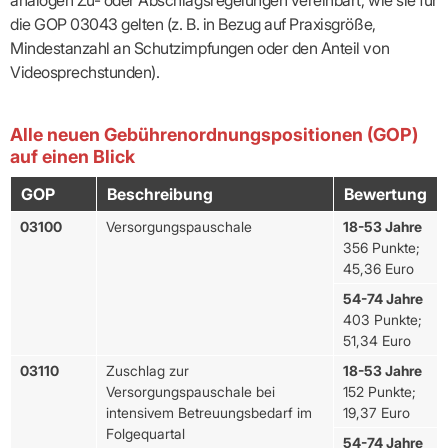
die GOP 03043 gelten (z. B. in Bezug auf Praxisgröße,
Mindestanzahl an Schutzimpfungen oder den Anteil von
Videosprechstunden).
Alle neuen Gebührenordnungspositionen (GOP)
auf einen Blick
GOP
Beschreibung
Bewertung
KIM als sicheren Übertragungsweg zur KVBW
03100
Versorgungspauschale
18-53 Jahre
nutzen
356 Punkte;
vertraulichen
45,36 Euro
Kommunikationskanal
besonders
54-74 Jahre
schützenswerte Daten
403 Punkte;
an die KVBW übermitteln
51,34 Euro
03110
Zuschlag zur
18-53 Jahre
Versorgungspauschale bei
152 Punkte;
intensivem Betreuungsbedarf im
19,37 Euro
Folgequartal
54-74 Jahre