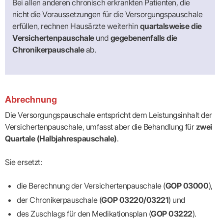
Bei allen anderen chronisch erkrankten Patienten, die
Praxen)
Verordnungsdaten
Ihrer
nicht die Voraussetzungen für die Versorgungspauschale
Praxis
erfüllen, rechnen Hausärzte weiterhin
quartalsweise die
Versichertenpauschale
und
gegebenenfalls die
Chronikerpauschale
ab.
Abrechnung
Die Versorgungspauschale entspricht dem Leistungsinhalt der
Versichertenpauschale, umfasst aber die Behandlung für
zwei
Quartale (Halbjahrespauschale)
.
Sie ersetzt:
die Berechnung der Versichertenpauschale (
GOP 03000
),
der Chronikerpauschale (
GOP 03220/03221
) und
des Zuschlags für den Medikationsplan (
GOP 03222
).