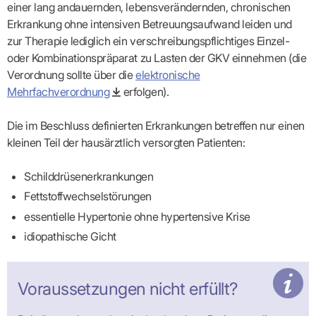
Lilie
ASV
ICD-
einer lang andauernden, lebensverändernden, chronischen
Leitbild
Vertragsarztpflichten
KV
Gesundheitst
10-
Falk
Hybrid-
Erkrankung ohne intensiven Betreuungsaufwand leiden und
Leitlinien
Vertreter
SIS
Diagnosen
Lingen
DRG
KOSA
zur Therapie lediglich ein verschreibungspflichtiges Einzel-
–
Zulassungsausschuss
BW
Honorarverteilung
DMP
Beratungsstell
UNSERE
oder Kombinationspräparat zu Lasten der GKV einnehmen (die
SICHERSTELLUNGS-
Abrechnungsprüfung
Innovationsfonds
zur
UNTERNEHMEN
ORGANISATION
Verordnung sollte über die
elektronische
GMBH
Abrechnungswidersprüche
Selbsthilfe
CONFIDENCE
PRAXIS
Mehrfachverordnung
erfolgen).
Standorte
Patienteninfo
PRIMA
(Bezirksdirektionen)
VERORDNUNGEN
Betriebswirtschaft
Prä-/Poststationäre
&
Bezirksbeiräte
Versorgung
Verordnungen:
Die im Beschluss definierten Erkrankungen betreffen nur einen
Businessplan
was,
Organigramm
kleinen Teil der hausärztlich versorgten Patienten:
Praxismanagement
wie,
VERTRÄGE
Historie
wie
Qualitätsmanagement
&
viel?
Schilddrüsenerkrankungen
Datenschutz
RECHT
Arzneimittel
&
Fettstoffwechselstörungen
Schweigepflicht
Heilmittel
Verträge
von A
Mitgliederportal
Hilfsmittel
essentielle Hypertonie ohne hypertensive Krise
– Z
IT &
Impfungen
idiopathische Gicht
Rechtsquellen
Online-
Sprechstundenbedarf
Dienste
Bekanntmachungen
Teststreifen
Arbeitsunfähigkeitsbescheinigung
Verbandmittel
(AU)
Voraussetzungen nicht erfüllt?
Sonstige
Terminservicestelle
Verordnungen
(für