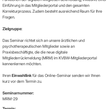
Lilie
ASV
ICD-
Leitbild
Vertragsarztpflichten
KV
Gesundheitst
Einführung in das Mitgliederportal und den gesamten
10-
Falk
Hybrid-
Leitlinien
Vertreter
SIS
Diagnosen
Lingen
DRG
KOSA
Korrekturprozess. Zudem besteht ausreichend Raum für Ihre
–
Zulassungsausschuss
BW
Honorarverteilung
DMP
Fragen.
Beratungsstell
UNSERE
SICHERSTELLUNGS-
Abrechnungsprüfung
Innovationsfonds
zur
UNTERNEHMEN
ORGANISATION
GMBH
Abrechnungswidersprüche
Selbsthilfe
CONFIDENCE
Zielgruppe:
PRAXIS
Standorte
Patienteninfo
PRIMA
(Bezirksdirektionen)
VERORDNUNGEN
Betriebswirtschaft
Prä-/Poststationäre
Das Seminar richtet sich an unsere ärztlichen und
&
Bezirksbeiräte
Versorgung
Verordnungen:
Businessplan
was,
psychotherapeutischen Mitglieder sowie an
Organigramm
Praxismanagement
wie,
VERTRÄGE
Praxisbeschäftigte, die die neue digitale
Historie
wie
Qualitätsmanagement
&
viel?
Mitgliederrückmeldung (MRM) im KVBW-Mitgliederportal
Datenschutz
RECHT
Arzneimittel
kennenlernen möchten.
&
Schweigepflicht
Heilmittel
Verträge
von A
Mitgliederportal
Hilfsmittel
Ihren
Einwahllink
für das Online-Seminar senden wir Ihnen
– Z
IT &
Impfungen
kurz vor dem Termin zu.
Rechtsquellen
Online-
Sprechstundenbedarf
Dienste
Bekanntmachungen
Teststreifen
Seminarnummer:
Arbeitsunfähigkeitsbescheinigung
Verbandmittel
(AU)
MRM-29
Sonstige
Terminservicestelle
Verordnungen
(für
Termin: