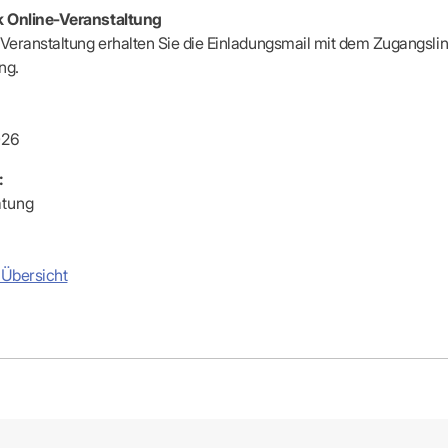
-Dienste
 Online-Veranstaltung
ähigkeitsbescheinigung (AU)
 Veranstaltung erhalten Sie die Einladungsmail mit dem Zugangslin
cestelle (für Praxen)
ung.
026
:
atung
 Übersicht