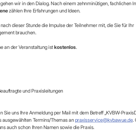
apeuten nach Fachgruppen
Erweiterter Landesausschus
ehen wir in den Dialog. Nach einem zehnminütigen, fachlichen I
ASSUNG
Dienstplanung mit BD-Online
tur der Ärzte/Therapeuten
Zulassungsausschüsse
iene
zählen Ihre Erfahrungen und Ideen.
Bereitschaftspraxis/Notfallpra
ssituation
Koordinierungsstelle Weiterb
Kooperationsärzte
r
ik
Kompetenzzentrum Hygiene
ach dieser Stunde die Impulse der Teilnehmer mit, die Sie für Ihr
Bereitschaftsdienst-Vertrete
n
ik
Freie Allianz der Länder-KVe
gement brauchen.
ebene Praxissitze
rdnungen
NEUE VERSORGUNGSM
KV SIS BW SICHERSTEL
nung: Offen oder gesperrt?
e an der Veranstaltung ist
kostenlos
.
IL
GMBH
Videosprechstunde
e
ASV
& Informationsangebot
Hybrid-DRG
ungsoptionen
DMP
tpflichten
Innovationsfonds
CONFIDENCE
sausschuss
PRIMA
auftragte und Praxisleitungen
HMEN PRAXIS
Prä-/Poststationäre Versorgu
tschaft & Businessplan
VERTRÄGE & RECHT
agement
ken Sie uns Ihre Anmeldung per Mail mit dem Betreff „KVBW-Praxi
Verträge von A – Z
anagement
s ausgewählten Termins/Themas an
praxisservice@kvbawue.de
.
Rechtsquellen
z & Schweigepflicht
uns auch schon Ihren Namen sowie die Praxis.
Bekanntmachungen
ortal