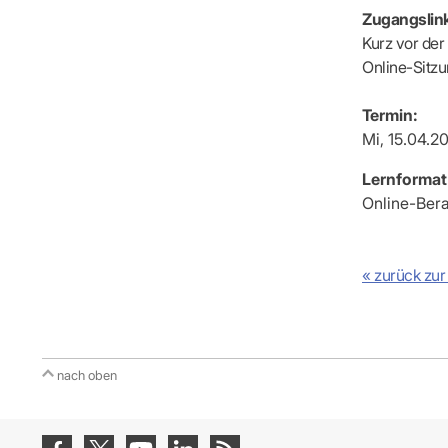
IT & Online
Zugangslink
Arbeitsunf
Kurz vor der
Terminservi
Online-Sitz
Termin:
Mi, 15.04.2
Lernformat
Online-Ber
« zurück zur
nach oben