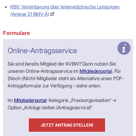
Lilie
ASV
ICD-
Leitbild
Vertragsarztpflichten
KV
Gesundheitst
KBV: Vereinbarung über telemedizinische Leistungen
10-
Falk
Hybrid-
Leitlinien
Vertreter
SIS
Diagnosen
Lingen
DRG
KOSA
(Anlage 31 BMV-Ä)
–
Zulassungsausschuss
BW
Honorarverteilung
DMP
Beratungsstell
UNSERE
SICHERSTELLUNGS-
Abrechnungsprüfung
Innovationsfonds
zur
UNTERNEHMEN
ORGANISATION
GMBH
Abrechnungswidersprüche
Selbsthilfe
Formulare
CONFIDENCE
PRAXIS
Standorte
Patienteninfo
PRIMA
(Bezirksdirektionen)
VERORDNUNGEN
Betriebswirtschaft
Prä-/Poststationäre
Online-Antragsservice
&
Bezirksbeiräte
Versorgung
Verordnungen:
Businessplan
was,
Organigramm
Praxismanagement
wie,
Sie sind bereits Mitglied der KVBW? Dann nutzen Sie
VERTRÄGE
Historie
wie
Qualitätsmanagement
unseren Online-Antragsservice im
Mitgliederportal
. Für
&
viel?
Datenschutz
RECHT
(Noch-)Nicht-Mitglieder steht als Alternative unser PDF-
Arzneimittel
&
Antragsformular zur Verfügung – siehe unten.
Schweigepflicht
Heilmittel
Verträge
von A
Mitgliederportal
Hilfsmittel
– Z
IT &
Impfungen
Im
Mitgliederportal
: Kategorie „Praxisorganisation“ →
Rechtsquellen
Online-
Sprechstundenbedarf
Option „Anträge stellen (Antragsservice)“
Dienste
Bekanntmachungen
Teststreifen
Arbeitsunfähigkeitsbescheinigung
Verbandmittel
(AU)
JETZT ANTRAG STELLEN!
Sonstige
Terminservicestelle
Verordnungen
(für