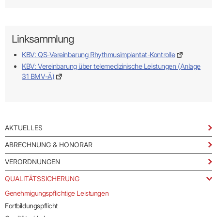
Linksammlung
KIM als sicheren Übertragungsweg zur KVBW
nutzen
KBV: QS-Vereinbarung Rhythmusimplantat-Kontrolle
KBV: Vereinbarung über telemedizinische Leistungen (Anlage
vertraulichen
Kommunikationskanal
besonders
31 BMV-Ä)
schützenswerte Daten
an die KVBW übermitteln
AKTUELLES
ABRECHNUNG & HONORAR
VERORDNUNGEN
Wichtig:
Damit Nachrichten bei einem KIM-Adressaten
QUALITÄTSSICHERUNG
ankommen, müssen diese als KIM-E-Mail innerhalb der TI
Genehmigungspflichtige Leistungen
übermittelt werden (funktioniert nicht aus dem freien Internet).
Fortbildungspflicht