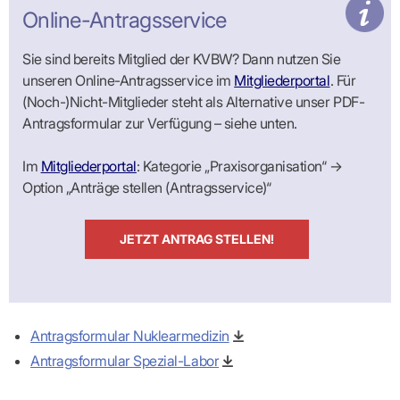
Lilie
ASV
ICD-
Leitbild
Vertragsarztpflichten
KV
Online-Antragsservice
Gesundheitst
10-
Falk
Hybrid-
Leitlinien
Vertreter
SIS
Diagnosen
Lingen
DRG
KOSA
–
Zulassungsausschuss
BW
Honorarverteilung
DMP
Sie sind bereits Mitglied der KVBW? Dann nutzen Sie
Beratungsstell
UNSERE
SICHERSTELLUNGS-
Abrechnungsprüfung
Innovationsfonds
unseren Online-Antragsservice im
Mitgliederportal
. Für
zur
UNTERNEHMEN
ORGANISATION
GMBH
Abrechnungswidersprüche
Selbsthilfe
CONFIDENCE
(Noch-)Nicht-Mitglieder steht als Alternative unser PDF-
PRAXIS
Standorte
Patienteninfo
PRIMA
Antragsformular zur Verfügung – siehe unten.
(Bezirksdirektionen)
VERORDNUNGEN
Betriebswirtschaft
Prä-/Poststationäre
&
Bezirksbeiräte
Versorgung
Verordnungen:
Businessplan
Im
Mitgliederportal
: Kategorie „Praxisorganisation“ →
was,
Organigramm
Praxismanagement
wie,
Option „Anträge stellen (Antragsservice)“
VERTRÄGE
Historie
wie
Qualitätsmanagement
&
viel?
Datenschutz
RECHT
Arzneimittel
&
JETZT ANTRAG STELLEN!
Schweigepflicht
Heilmittel
Verträge
von A
Mitgliederportal
Hilfsmittel
– Z
IT &
Impfungen
Rechtsquellen
Online-
Sprechstundenbedarf
Dienste
Bekanntmachungen
Teststreifen
Antragsformular Nuklearmedizin
Arbeitsunfähigkeitsbescheinigung
Verbandmittel
(AU)
Antragsformular Spezial-Labor
Sonstige
Terminservicestelle
Verordnungen
(für