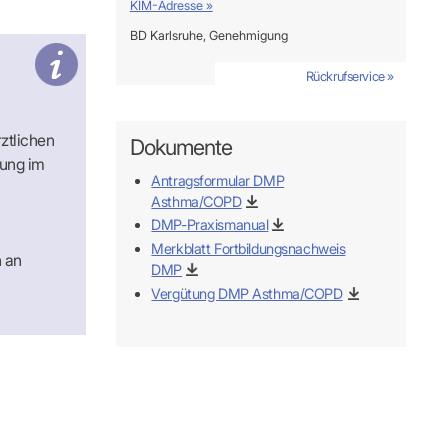
KIM-Adresse »
BD Karlsruhe, Genehmigung
Rückrufservice »
Rückrufservice »
Rückrufservice »
Rückrufservice »
rztlichen
Dokumente
dung im
Antragsformular DMP
Asthma/COPD
DMP-Praxismanual
Merkblatt Fortbildungsnachweis
n an
DMP
Vergütung DMP Asthma/COPD