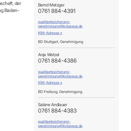
s
Kontaktformular
chaft, der
Bernd Metzger
FÜR IHRE PATIENTEN
Adressen & Zeiten
ng Baden-
0761 884-4391
xis finden
ildung
MedCall – Infos für Mitglieder
Ansprechpartner
Arzt-Patienten-Forum Bestellung
Unsere Termine
qualitaetssicherung-
r-Börse
genehmigung@kvbawue.de
n
Gesundheitstage
Feedbackmanagement
KIM-Adresse »
KOSA – Beratungsstelle zur Selbsthilfe
ODELLE
LUNGS-
AUSSCHREIBUNGEN
Patienteninformationen
BD Stuttgart, Genehmigung
Laufende Ausschreibungen
Anja Wetzel
0761 884-4386
qualitaetssicherung-
genehmigung@kvbawue.de
KIM-Adresse »
BD Freiburg, Genehmigung
ng
Sabine Andlauer
0761 884-4383
ders
ders
ders
ders
qualitaetssicherung-
genehmigung@kvbawue.de