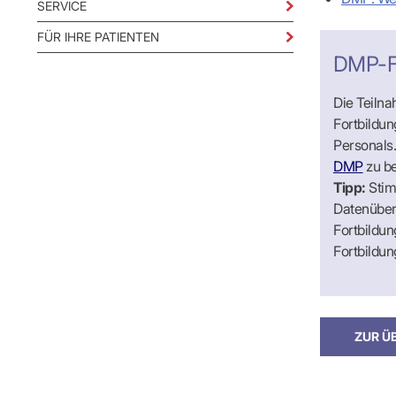
SERVICE
IT & Online
Arbeitsunf
FÜR IHRE PATIENTEN
Terminservi
DMP-F
Die Teiln
Wicht
Wicht
Wicht
Wicht
innerh
innerh
innerh
innerh
Fortbildun
Personals.
DMP
zu be
Tipp:
Stim
Datenüber
Fortbildu
Fortbildun
ZUR Ü