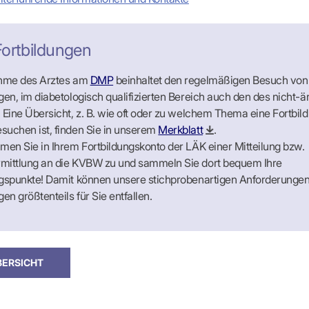
-Dienste
ähigkeitsbescheinigung (AU)
cestelle (für Praxen)
ortbildungen
ahme des Arztes am
DMP
beinhaltet den regelmäßigen Besuch von
ig:
ig:
ig:
ig:
Damit Nachrichten bei einem KIM-Adressaten ankommen, müssen diese als KIM-E-Mail
Damit Nachrichten bei einem KIM-Adressaten ankommen, müssen diese als KIM-E-Mail
Damit Nachrichten bei einem KIM-Adressaten ankommen, müssen diese als KIM-E-Mail
Damit Nachrichten bei einem KIM-Adressaten ankommen, müssen diese als KIM-E-Mail
alb der TI übermittelt werden (funktioniert nicht aus dem freien Internet).
alb der TI übermittelt werden (funktioniert nicht aus dem freien Internet).
alb der TI übermittelt werden (funktioniert nicht aus dem freien Internet).
alb der TI übermittelt werden (funktioniert nicht aus dem freien Internet).
gen, im diabetologisch qualifizierten Bereich auch den des nicht-ä
 Eine Übersicht, z. B. wie oft oder zu welchem Thema eine Fortbil
suchen ist, finden Sie in unserem
Merkblatt
.
men Sie in Ihrem Fortbildungskonto der LÄK einer Mitteilung bzw.
mittlung an die KVBW zu und sammeln Sie dort bequem Ihre
ngspunkte! Damit können unsere stichprobenartigen Anforderunge
gen größtenteils für Sie entfallen.
BERSICHT