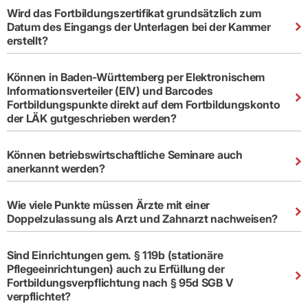
Lilie
ASV
ICD-
Leitbild
Vertragsarztpflichten
KV
Wird das Fortbildungszertifikat grundsätzlich zum
Gesundheitst
10-
Falk
Hybrid-
Leitlinien
Vertreter
SIS
Datum des Eingangs der Unterlagen bei der Kammer
Diagnosen
Lingen
DRG
KOSA
erstellt?
–
Zulassungsausschuss
BW
Honorarverteilung
DMP
Beratungsstell
UNSERE
SICHERSTELLUNGS-
Abrechnungsprüfung
Innovationsfonds
zur
UNTERNEHMEN
ORGANISATION
GMBH
Abrechnungswidersprüche
Selbsthilfe
CONFIDENCE
Können in Baden-Württemberg per Elektronischem
PRAXIS
Standorte
Patienteninfo
Informationsverteiler (EIV) und Barcodes
PRIMA
(Bezirksdirektionen)
VERORDNUNGEN
Betriebswirtschaft
Fortbildungspunkte direkt auf dem Fortbildungskonto
Prä-/Poststationäre
&
Bezirksbeiräte
Versorgung
der LÄK gutgeschrieben werden?
Verordnungen:
Businessplan
was,
Organigramm
Praxismanagement
wie,
VERTRÄGE
Historie
wie
Können betriebswirtschaftliche Seminare auch
Qualitätsmanagement
&
viel?
anerkannt werden?
Datenschutz
RECHT
Arzneimittel
&
Schweigepflicht
Heilmittel
Verträge
Wie viele Punkte müssen Ärzte mit einer
von A
Mitgliederportal
Hilfsmittel
– Z
Doppelzulassung als Arzt und Zahnarzt nachweisen?
IT &
Impfungen
Rechtsquellen
Online-
Sprechstundenbedarf
Dienste
Bekanntmachungen
Sind Einrichtungen gem. § 119b (stationäre
Teststreifen
Arbeitsunfähigkeitsbescheinigung
Pflegeeinrichtungen) auch zu Erfüllung der
Verbandmittel
(AU)
Fortbildungsverpflichtung nach § 95d SGB V
Sonstige
Terminservicestelle
verpflichtet?
Verordnungen
(für