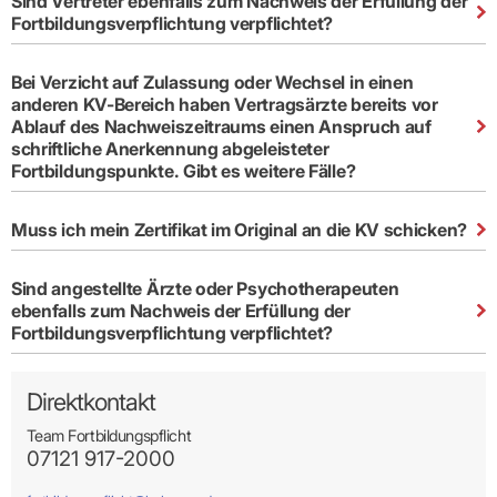
Sind Vertreter ebenfalls zum Nachweis der Erfüllung der
Fortbildungsverpflichtung verpflichtet?
Bei Verzicht auf Zulassung oder Wechsel in einen
anderen KV-Bereich haben Vertragsärzte bereits vor
Ablauf des Nachweiszeitraums einen Anspruch auf
Wichtig:
Damit Nachrichten bei einem KIM-Adressaten
schriftliche Anerkennung abgeleisteter
ankommen, müssen diese als KIM-E-Mail innerhalb der TI
Fortbildungspunkte. Gibt es weitere Fälle?
übermittelt werden (funktioniert nicht aus dem freien Internet).
Muss ich mein Zertifikat im Original an die KV schicken?
Sind angestellte Ärzte oder Psychotherapeuten
ebenfalls zum Nachweis der Erfüllung der
Fortbildungsverpflichtung verpflichtet?
Direktkontakt
Team Fortbildungspflicht
07121 917-2000