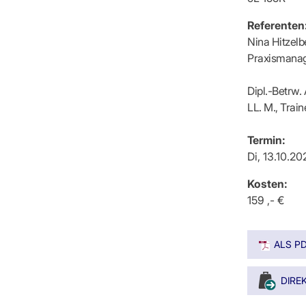
Referenten
Nina Hitzelb
Praxismanag
Dipl.-Betrw
LL. M., Trai
Termin:
Di, 13.10.2
Kosten:
159 ,- €
ALS P