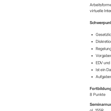
IT & Online
Arbeitsforme
Arbeitsunf
virtuelle Int
Terminservi
Schwerpunk
Gesetzli
Diskretio
Regelung
Vorgaben
EDV und 
Ist ein D
Aufgaben
Fortbildun
8 Punkte
Seminarnu
oL 155R