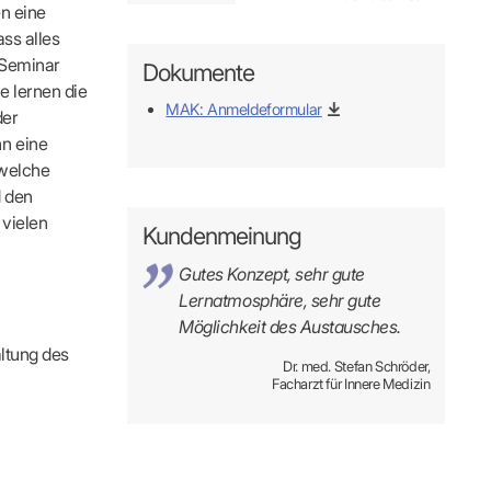
s
Kontaktformular
en eine
FÜR IHRE PATIENTEN
Adressen & Zeiten
ss alles
xis finden
ildung
MedCall – Infos für Mitglieder
Ansprechpartner
 Seminar
Dokumente
Arzt-Patienten-Forum Bestellung
Unsere Termine
e lernen die
r-Börse
n
Gesundheitstage
Feedbackmanagement
MAK: Anmeldeformular
der
KOSA – Beratungsstelle zur Selbsthilfe
n eine
ODELLE
LUNGS-
AUSSCHREIBUNGEN
Patienteninformationen
 welche
Laufende Ausschreibungen
d den
 vielen
Kundenmeinung
Gutes Konzept, sehr gute
Lernatmosphäre, sehr gute
Möglichkeit des Austausches.
ng
altung des
Dr. med. Stefan Schröder,
Facharzt für Innere Medizin