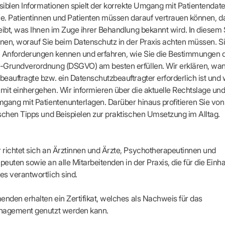
apeuten nach Fachgruppen
Erweiterter Landesausschus
nsiblen Informationen spielt der korrekte Umgang mit Patientendat
ASSUNG
Dienstplanung mit BD-Online
tur der Ärzte/Therapeuten
Zulassungsausschüsse
le. Patientinnen und Patienten müssen darauf vertrauen können, da
Bereitschaftspraxis/Notfallpra
ssituation
Koordinierungsstelle Weiterb
eibt, was Ihnen im Zuge ihrer Behandlung bekannt wird. In diesem
Kooperationsärzte
r
ik
Kompetenzzentrum Hygiene
hnen, worauf Sie beim Datenschutz in der Praxis achten müssen. Si
Bereitschaftsdienst-Vertrete
n
ik
Freie Allianz der Länder-KVe
n Anforderungen kennen und erfahren, wie Sie die Bestimmungen 
ebene Praxissitze
rdnungen
-Grundverordnung (DSGVO) am besten erfüllen. Wir erklären, wan
NEUE VERSORGUNGSM
KV SIS BW SICHERSTEL
nung: Offen oder gesperrt?
eauftragte bzw. ein Datenschutzbeauftragter erforderlich ist und
IL
GMBH
Videosprechstunde
e
it einhergehen. Wir informieren über die aktuelle Rechtslage un
ASV
& Informationsangebot
gang mit Patientenunterlagen. Darüber hinaus profitieren Sie von
Hybrid-DRG
ungsoptionen
DMP
schen Tipps und Beispielen zur praktischen Umsetzung im Alltag.
tpflichten
Innovationsfonds
CONFIDENCE
sausschuss
PRIMA
richtet sich an Ärztinnen und Ärzte, Psychotherapeutinnen und
HMEN PRAXIS
Prä-/Poststationäre Versorgu
euten sowie an alle Mitarbeitenden in der Praxis, die für die Einh
tschaft & Businessplan
s verantwortlich sind.
VERTRÄGE & RECHT
agement
Verträge von A – Z
anagement
enden erhalten ein Zertifikat, welches als Nachweis für das
Rechtsquellen
z & Schweigepflicht
nagement genutzt werden kann.
Bekanntmachungen
ortal