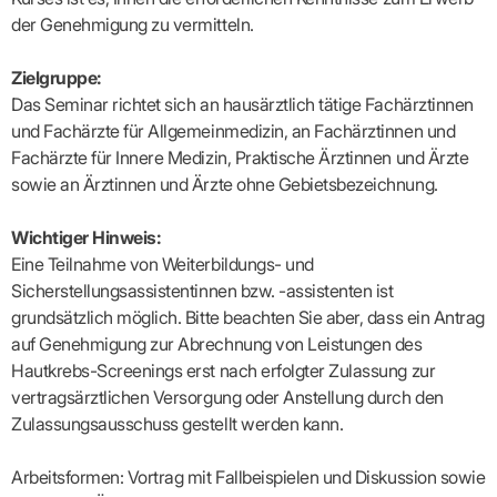
Lilie
ASV
ICD-
Leitbild
Vertragsarztpflichten
KV
Gesundheitst
der Genehmigung zu vermitteln.
10-
Falk
Hybrid-
Leitlinien
Vertreter
SIS
Diagnosen
Lingen
DRG
KOSA
–
Zulassungsausschuss
BW
Honorarverteilung
DMP
Zielgruppe:
Beratungsstell
UNSERE
SICHERSTELLUNGS-
Abrechnungsprüfung
Innovationsfonds
zur
Das Seminar richtet sich an hausärztlich tätige Fachärztinnen
UNTERNEHMEN
ORGANISATION
GMBH
Abrechnungswidersprüche
Selbsthilfe
CONFIDENCE
und Fachärzte für Allgemeinmedizin, an Fachärztinnen und
PRAXIS
Standorte
Patienteninfo
PRIMA
Fachärzte für Innere Medizin, Praktische Ärztinnen und Ärzte
(Bezirksdirektionen)
VERORDNUNGEN
Betriebswirtschaft
Prä-/Poststationäre
sowie an Ärztinnen und Ärzte ohne Gebietsbezeichnung.
&
Bezirksbeiräte
Versorgung
Verordnungen:
Businessplan
was,
Organigramm
Praxismanagement
wie,
VERTRÄGE
Wichtiger Hinweis:
Historie
wie
Qualitätsmanagement
&
viel?
Eine Teilnahme von Weiterbildungs- und
Datenschutz
RECHT
Arzneimittel
Sicherstellungsassistentinnen bzw. -assistenten ist
&
Schweigepflicht
Heilmittel
Verträge
grundsätzlich möglich. Bitte beachten Sie aber, dass ein Antrag
von A
Mitgliederportal
Hilfsmittel
auf Genehmigung zur Abrechnung von Leistungen des
– Z
IT &
Impfungen
Hautkrebs-Screenings erst nach erfolgter Zulassung zur
Rechtsquellen
Online-
Sprechstundenbedarf
vertragsärztlichen Versorgung oder Anstellung durch den
Dienste
Bekanntmachungen
Teststreifen
Zulassungsausschuss gestellt werden kann.
Arbeitsunfähigkeitsbescheinigung
Verbandmittel
(AU)
Sonstige
Terminservicestelle
Arbeitsformen: Vortrag mit Fallbeispielen und Diskussion sowie
Verordnungen
(für