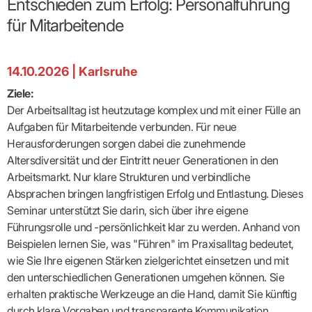
Entschieden zum Erfolg: Personalführung
Broschüren
Broschüren
bekämpfen
Famulaturförd
eine
Delegierte
&
Ärztlicher
Frühe
VERSORGUNGSANGEBOTE
„Beratungsser
Suchen
Patientenrechte
Patienteninformationen
Plattform
Studium
für Mitarbeitende
Bereitschaftsdienst
Hilfen
IGeL-
Fachausschuss
für
für
ASV-Teams
Inserieren
Patientenanliegen
für
DATEN
Kodex
Hausärzte
Richtig
Ärzte“
Praxisnetze
alle
in Ihrer
Patienten
bewerben
Gruppenpsychotherapiebörse
Behandlungsdaten
&
Kommunalserv
Fachausschuss
Bestellservice
Nähe
Einrichtungsübergreifende
Psychotherapie
anfordern
Bereitschaftspraxis
Fachärzte
Praktikum/Referendariat
QS
FAKTEN
ergo
trifft
DMP-Ärzte
14.10.2026 | Karlsruhe
finden
Zweitmeinungsverf
NOTFALLDIENST
KONTAKT
Fachausschuss
Selbsthilfe
in Ihrer
Komplexversorgung
Rundschreibe
Mitgliederstruktur
Gruppenpsychotherapieplatz
Psychotherapie
IGeL-
KOOPERATIONEN
Nähe
Ziele:
Ärztlicher
KVBW
Kontaktformul
finden
Verordnungsf
Leistungen
Bereitschaftsdienst
Fachausschuss
Psychiatrische
ABRECHNUNG
Der Arbeitsalltag ist heutzutage komplex und mit einer Fülle an
Gemeinsame
NIEDERLASSUNG
Ärzte/Therapeuten
Adressen
Termine
Angestellte
Komplexversorgung
Prüfungseinrichtung
Dienstplanung
nach
&
&
Aufgaben für Mitarbeitende verbunden. Für neue
&
Anstellung
mit
Finanzausschuss
Fachgruppen
Zeiten
Landesausschuss
Veranstaltung
HONORAR
Herausforderungen sorgen dabei die zunehmende
BD-
Arztregister
Notfalldienstausschuss
Altersstruktur
Ansprechpartn
Erweiterter
Online
Abrechnung:
Altersdiversität und der Eintritt neuer Generationen in den
Assistenten
der
Landesausschuss
FÜR
Unsere
Bereitschaftspraxis/Notfallprax
wie,
Ärzte/Therapeuten
Ausgeschriebene
Arbeitsmarkt. Nur klare Strukturen und verbindliche
VORSTAND
Termine
Zulassungsausschüsse
finden
was,
IHRE
Praxissitze
Versorgungssituation
wann,
Absprachen bringen langfristigen Erfolg und Entlastung. Dieses
Feedbackman
Dr.
Koordinierungsstelle
Kooperationsärzte
PATIENTEN
Bedarfsplanung:
KBV-
wohin?
Karsten
Weiterbildung
Seminar unterstützt Sie darin, sich über ihre eigene
Bereitschaftsdienst-
Offen
Statistik
MedCall
Braun
Arzthonorare
AUSSCHREI
Kompetenzzentrum
Vertreter-
oder
Führungsrolle und -persönlichkeit klar zu werden. Anhand von
–
GKV-
Dr.
Hygiene
Börse
Psychotherapeutenhonorare
gesperrt?
Infos
Laufende
Statistik
Beispielen lernen Sie, was "Führen" im Praxisalltag bedeutet,
Doris
Freie
für
Ausschreibun
Abschlagszahlungen
Ermächtigte
Reinhardt
Arzneiverordnungen
wie Sie Ihre eigenen Stärken zielgerichtet einsetzen und mit
Allianz
Mitglieder
NEUE
EBM
Förderung
der
den unterschiedlichen Generationen umgehen können. Sie
Arzt-
&
&
VERSORGUNGSMODELLE
Länder-
GESCHÄFTSFÜHRUNG
UNSER
Patienten-
regionale
Informationsangebot
erhalten praktische Werkzeuge an die Hand, damit Sie künftig
KVen
Videosprechstunde
Forum
Gebührenziffern
STIL
Susanne
Niederlassungsoptionen
durch klare Vorgaben und transparente Kommunikation
Bestellung