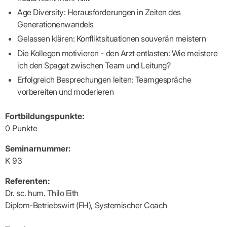
Praxen)
Verordnungsdaten
Age Diversity: Herausforderungen in Zeiten des
Ihrer
Praxis
Generationenwandels
Gelassen klären: Konfliktsituationen souverän meistern
Die Kollegen motivieren - den Arzt entlasten: Wie meistere
ich den Spagat zwischen Team und Leitung?
Erfolgreich Besprechungen leiten: Teamgespräche
vorbereiten und moderieren
Fortbildungspunkte:
0 Punkte
Seminarnummer:
K 93
Referenten:
Dr. sc. hum. Thilo Eith
Diplom-Betriebswirt (FH), Systemischer Coach