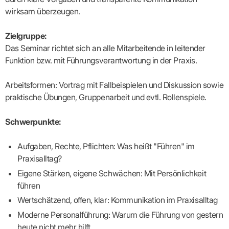
Lilie
ASV
ICD-
Leitbild
Vertragsarztpflichten
KV
Gesundheitst
wirksam überzeugen.
10-
Falk
Hybrid-
Leitlinien
Vertreter
SIS
Diagnosen
Lingen
DRG
KOSA
–
Zulassungsausschuss
BW
Honorarverteilung
DMP
Zielgruppe:
Beratungsstell
UNSERE
SICHERSTELLUNGS-
Abrechnungsprüfung
Innovationsfonds
zur
Das Seminar richtet sich an alle Mitarbeitende in leitender
UNTERNEHMEN
ORGANISATION
GMBH
Abrechnungswidersprüche
Selbsthilfe
CONFIDENCE
Funktion bzw. mit Führungsverantwortung in der Praxis.
PRAXIS
Standorte
Patienteninfo
PRIMA
(Bezirksdirektionen)
VERORDNUNGEN
Betriebswirtschaft
Prä-/Poststationäre
Arbeitsformen: Vortrag mit Fallbeispielen und Diskussion sowie
&
Bezirksbeiräte
Versorgung
Verordnungen:
Businessplan
was,
praktische Übungen, Gruppenarbeit und evtl. Rollenspiele.
Organigramm
Praxismanagement
wie,
VERTRÄGE
Historie
wie
Qualitätsmanagement
&
viel?
Schwerpunkte:
Datenschutz
RECHT
Arzneimittel
&
Schweigepflicht
Heilmittel
Verträge
Aufgaben, Rechte, Pflichten: Was heißt "Führen" im
von A
Mitgliederportal
Hilfsmittel
Praxisalltag?
– Z
IT &
Impfungen
Rechtsquellen
Eigene Stärken, eigene Schwächen: Mit Persönlichkeit
Online-
Sprechstundenbedarf
Dienste
Bekanntmachungen
führen
Teststreifen
Arbeitsunfähigkeitsbescheinigung
Wertschätzend, offen, klar: Kommunikation im Praxisalltag
Verbandmittel
(AU)
Moderne Personalführung: Warum die Führung von gestern
Sonstige
Terminservicestelle
Verordnungen
(für
heute nicht mehr hilft