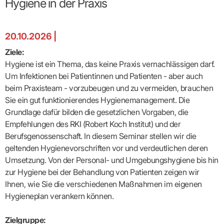
Hygiene in der Praxis
Broschüren
Broschüren
bekämpfen
Famulaturförd
eine
Delegierte
&
Ärztlicher
Frühe
VERSORGUNGSANGEBOTE
„Beratungsser
Suchen
Patientenrechte
Patienteninformationen
Plattform
Studium
Bereitschaftsdienst
Hilfen
IGeL-
Fachausschuss
für
für
ASV-Teams
Inserieren
Patientenanliegen
für
DATEN
Kodex
Hausärzte
Richtig
Ärzte“
Praxisnetze
alle
in Ihrer
Patienten
bewerben
Gruppenpsychotherapiebörse
Behandlungsdaten
20.10.2026 |
&
Kommunalserv
Fachausschuss
Bestellservice
Nähe
Einrichtungsübergreifende
Psychotherapie
anfordern
Bereitschaftspraxis
Fachärzte
Praktikum/Referendariat
QS
FAKTEN
ergo
trifft
DMP-Ärzte
finden
Ziele:
Zweitmeinungsverf
NOTFALLDIENST
KONTAKT
Fachausschuss
Selbsthilfe
in Ihrer
Komplexversorgung
Rundschreibe
Mitgliederstruktur
Gruppenpsychotherapieplatz
Hygiene ist ein Thema, das keine Praxis vernachlässigen darf.
Psychotherapie
IGeL-
KOOPERATIONEN
Nähe
Ärztlicher
KVBW
Kontaktformul
finden
Verordnungsf
Leistungen
Bereitschaftsdienst
Um Infektionen bei Patientinnen und Patienten - aber auch
Fachausschuss
Psychiatrische
ABRECHNUNG
Gemeinsame
NIEDERLASSUNG
Ärzte/Therapeuten
Adressen
Termine
Angestellte
Komplexversorgung
Prüfungseinrichtung
Dienstplanung
beim Praxisteam - vorzubeugen und zu vermeiden, brauchen
nach
&
&
&
Anstellung
mit
Finanzausschuss
Fachgruppen
Zeiten
Landesausschuss
Veranstaltung
Sie ein gut funktionierendes Hygienemanagement. Die
HONORAR
BD-
Arztregister
Notfalldienstausschuss
Altersstruktur
Ansprechpartn
Erweiterter
Online
Grundlage dafür bilden die gesetzlichen Vorgaben, die
Abrechnung:
Assistenten
der
Landesausschuss
FÜR
Unsere
Bereitschaftspraxis/Notfallprax
wie,
Ärzte/Therapeuten
Empfehlungen des RKI (Robert Koch Institut) und der
Ausgeschriebene
VORSTAND
Termine
Zulassungsausschüsse
finden
was,
IHRE
Praxissitze
Versorgungssituation
Berufsgenossenschaft. In diesem Seminar stellen wir die
wann,
Feedbackman
Dr.
Koordinierungsstelle
Kooperationsärzte
PATIENTEN
Bedarfsplanung:
KBV-
wohin?
geltenden Hygienevorschriften vor und verdeutlichen deren
Karsten
Weiterbildung
Bereitschaftsdienst-
Offen
Statistik
MedCall
Braun
Arzthonorare
AUSSCHREI
Umsetzung. Von der Personal- und Umgebungshygiene bis hin
Kompetenzzentrum
Vertreter-
oder
–
GKV-
Dr.
Hygiene
Börse
Psychotherapeutenhonorare
gesperrt?
Infos
zur Hygiene bei der Behandlung von Patienten zeigen wir
Laufende
Statistik
Doris
Freie
für
Ausschreibun
Abschlagszahlungen
Ermächtigte
Ihnen, wie Sie die verschiedenen Maßnahmen im eigenen
Reinhardt
Arzneiverordnungen
Allianz
Mitglieder
NEUE
EBM
Förderung
der
Hygieneplan verankern können.
Arzt-
&
&
VERSORGUNGSMODELLE
Länder-
GESCHÄFTSFÜHRUNG
UNSER
Patienten-
regionale
Informationsangebot
KVen
Videosprechstunde
Forum
Gebührenziffern
STIL
Susanne
Zielgruppe:
Niederlassungsoptionen
Bestellung