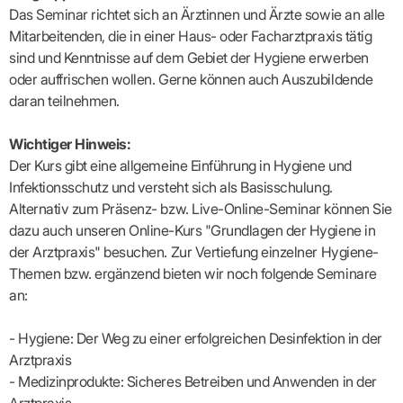
Lilie
ASV
ICD-
Leitbild
Vertragsarztpflichten
KV
Das Seminar richtet sich an Ärztinnen und Ärzte sowie an alle
Gesundheitst
10-
Falk
Hybrid-
Leitlinien
Vertreter
SIS
Diagnosen
Mitarbeitenden, die in einer Haus- oder Facharztpraxis tätig
Lingen
DRG
KOSA
–
Zulassungsausschuss
BW
Honorarverteilung
sind und Kenntnisse auf dem Gebiet der Hygiene erwerben
DMP
Beratungsstell
UNSERE
SICHERSTELLUNGS-
Abrechnungsprüfung
Innovationsfonds
oder auffrischen wollen. Gerne können auch Auszubildende
zur
UNTERNEHMEN
ORGANISATION
GMBH
Abrechnungswidersprüche
Selbsthilfe
CONFIDENCE
daran teilnehmen.
PRAXIS
Standorte
Patienteninfo
PRIMA
(Bezirksdirektionen)
VERORDNUNGEN
Betriebswirtschaft
Prä-/Poststationäre
Wichtiger Hinweis:
&
Bezirksbeiräte
Versorgung
Verordnungen:
Businessplan
Der Kurs gibt eine allgemeine Einführung in Hygiene und
was,
Organigramm
Praxismanagement
wie,
Infektionsschutz und versteht sich als Basisschulung.
VERTRÄGE
Historie
wie
Qualitätsmanagement
Alternativ zum Präsenz- bzw. Live-Online-Seminar können Sie
&
viel?
Datenschutz
dazu auch unseren Online-Kurs "Grundlagen der Hygiene in
RECHT
Arzneimittel
&
der Arztpraxis" besuchen. Zur Vertiefung einzelner Hygiene-
Schweigepflicht
Heilmittel
Verträge
von A
Themen bzw. ergänzend bieten wir noch folgende Seminare
Mitgliederportal
Hilfsmittel
– Z
IT &
an:
Impfungen
Rechtsquellen
Online-
Sprechstundenbedarf
Dienste
Bekanntmachungen
Teststreifen
- Hygiene: Der Weg zu einer erfolgreichen Desinfektion in der
Arbeitsunfähigkeitsbescheinigung
Verbandmittel
(AU)
Arztpraxis
Sonstige
Terminservicestelle
- Medizinprodukte: Sicheres Betreiben und Anwenden in der
Verordnungen
(für