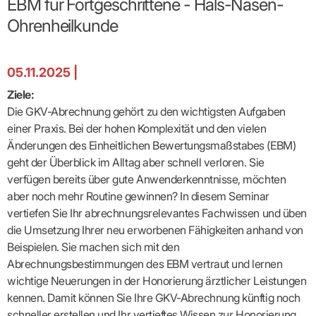
EBM für Fortgeschrittene - Hals-Nasen-
Broschüren
Broschüren
bekämpfen
Famulaturförd
eine
Delegierte
&
Ärztlicher
Frühe
VERSORGUNGSANGEBOTE
„Beratungsser
Suchen
Patientenrechte
Patienteninformationen
Plattform
Studium
Ohrenheilkunde
Bereitschaftsdienst
Hilfen
IGeL-
Fachausschuss
für
für
ASV-Teams
Inserieren
Patientenanliegen
für
DATEN
Kodex
Hausärzte
Richtig
Ärzte“
Praxisnetze
alle
in Ihrer
Patienten
bewerben
Gruppenpsychotherapiebörse
Behandlungsdaten
&
Kommunalserv
Fachausschuss
Bestellservice
Nähe
Einrichtungsübergreifende
Psychotherapie
anfordern
Bereitschaftspraxis
Fachärzte
Praktikum/Referendariat
QS
FAKTEN
ergo
trifft
DMP-Ärzte
05.11.2025 |
finden
Zweitmeinungsverf
NOTFALLDIENST
KONTAKT
Fachausschuss
Selbsthilfe
in Ihrer
Komplexversorgung
Rundschreibe
Mitgliederstruktur
Gruppenpsychotherapieplatz
Psychotherapie
IGeL-
KOOPERATIONEN
Nähe
Ziele:
Ärztlicher
KVBW
Kontaktformul
finden
Verordnungsf
Leistungen
Bereitschaftsdienst
Fachausschuss
Psychiatrische
ABRECHNUNG
Die GKV-Abrechnung gehört zu den wichtigsten Aufgaben
Gemeinsame
NIEDERLASSUNG
Ärzte/Therapeuten
Adressen
Termine
Angestellte
Komplexversorgung
Prüfungseinrichtung
Dienstplanung
nach
&
&
einer Praxis. Bei der hohen Komplexität und den vielen
&
Anstellung
mit
Finanzausschuss
Fachgruppen
Zeiten
Landesausschuss
Veranstaltung
HONORAR
Änderungen des Einheitlichen Bewertungsmaßstabes (EBM)
BD-
Arztregister
Notfalldienstausschuss
Altersstruktur
Ansprechpartn
Erweiterter
Online
Abrechnung:
geht der Überblick im Alltag aber schnell verloren. Sie
Assistenten
der
Landesausschuss
FÜR
Unsere
Bereitschaftspraxis/Notfallprax
wie,
Ärzte/Therapeuten
Ausgeschriebene
verfügen bereits über gute Anwenderkenntnisse, möchten
VORSTAND
Termine
Zulassungsausschüsse
finden
was,
IHRE
Praxissitze
Versorgungssituation
wann,
aber noch mehr Routine gewinnen? In diesem Seminar
Feedbackman
Dr.
Koordinierungsstelle
Kooperationsärzte
PATIENTEN
Bedarfsplanung:
KBV-
wohin?
Karsten
Weiterbildung
vertiefen Sie Ihr abrechnungsrelevantes Fachwissen und üben
Bereitschaftsdienst-
Offen
Statistik
MedCall
Braun
Arzthonorare
AUSSCHREI
Kompetenzzentrum
Vertreter-
oder
die Umsetzung Ihrer neu erworbenen Fähigkeiten anhand von
–
GKV-
Dr.
Hygiene
Börse
Psychotherapeutenhonorare
gesperrt?
Infos
Laufende
Statistik
Beispielen. Sie machen sich mit den
Doris
Freie
für
Ausschreibun
Abschlagszahlungen
Ermächtigte
Reinhardt
Arzneiverordnungen
Abrechnungsbestimmungen des EBM vertraut und lernen
Allianz
Mitglieder
NEUE
EBM
Förderung
der
wichtige Neuerungen in der Honorierung ärztlicher Leistungen
Arzt-
&
&
VERSORGUNGSMODELLE
Länder-
GESCHÄFTSFÜHRUNG
UNSER
Patienten-
regionale
Informationsangebot
kennen. Damit können Sie Ihre GKV-Abrechnung künftig noch
KVen
Videosprechstunde
Forum
Gebührenziffern
STIL
Susanne
Niederlassungsoptionen
schneller erstellen und Ihr vertieftes Wissen zur Honorierung
Bestellung