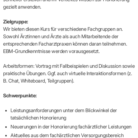
Lilie
ASV
ICD-
Leitbild
Vertragsarztpflichten
KV
Gesundheitst
gezielt anwenden.
10-
Falk
Hybrid-
Leitlinien
Vertreter
SIS
Diagnosen
Lingen
DRG
KOSA
–
Zulassungsausschuss
BW
Honorarverteilung
DMP
Zielgruppe:
Beratungsstell
UNSERE
SICHERSTELLUNGS-
Abrechnungsprüfung
Innovationsfonds
zur
Wir bieten diesen Kurs für verschiedene Fachgruppen an.
UNTERNEHMEN
ORGANISATION
GMBH
Abrechnungswidersprüche
Selbsthilfe
CONFIDENCE
Sowohl Ärztinnen und Ärzte als auch Mitarbeitende der
PRAXIS
Standorte
Patienteninfo
PRIMA
entsprechenden Facharztpraxen können daran teilnehmen.
(Bezirksdirektionen)
VERORDNUNGEN
Betriebswirtschaft
Prä-/Poststationäre
EBM-Grundkenntnisse werden vorausgesetzt.
&
Bezirksbeiräte
Versorgung
Verordnungen:
Businessplan
was,
Organigramm
Praxismanagement
wie,
VERTRÄGE
Arbeitsformen: Vortrag mit Fallbeispielen und Diskussion sowie
Historie
wie
Qualitätsmanagement
&
viel?
praktische Übungen. Ggf. auch virtuelle Interaktionsformen (z.
Datenschutz
RECHT
Arzneimittel
B. Chat, Whiteboard, Teilgruppen).
&
Schweigepflicht
Heilmittel
Verträge
von A
Mitgliederportal
Hilfsmittel
Schwerpunkte:
– Z
IT &
Impfungen
Rechtsquellen
Online-
Sprechstundenbedarf
Leistungsanforderungen unter dem Blickwinkel der
Dienste
Bekanntmachungen
Teststreifen
tatsächlichen Honorierung
Arbeitsunfähigkeitsbescheinigung
Verbandmittel
(AU)
Neuerungen in der Honorierung fachärztlicher Leistungen
Sonstige
Terminservicestelle
Verordnungen
(für
Aktuelles aus dem fachärztlichen Versorgungsbereich