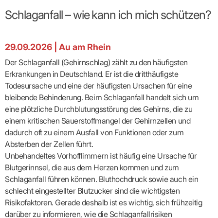
Broschüren
Broschüren
bekämpfen
Famulaturförd
eine
Delegierte
&
Ärztlicher
Frühe
VERSORGUNGSANGEBOTE
„Beratungsser
Suchen
Patientenrechte
Patienteninformationen
Schlaganfall – wie kann ich mich schützen?
Plattform
Studium
Bereitschaftsdienst
Hilfen
IGeL-
Fachausschuss
für
für
ASV-Teams
Inserieren
Patientenanliegen
für
DATEN
Kodex
Hausärzte
Richtig
Ärzte“
Praxisnetze
alle
in Ihrer
Patienten
bewerben
Gruppenpsychotherapiebörse
Behandlungsdaten
&
Kommunalserv
Fachausschuss
Bestellservice
Nähe
Einrichtungsübergreifende
Psychotherapie
anfordern
Bereitschaftspraxis
Fachärzte
Praktikum/Referendariat
29.09.2026
|
Au am Rhein
QS
FAKTEN
ergo
trifft
DMP-Ärzte
finden
Zweitmeinungsverf
NOTFALLDIENST
KONTAKT
Fachausschuss
Selbsthilfe
in Ihrer
Komplexversorgung
Rundschreibe
Mitgliederstruktur
Gruppenpsychotherapieplatz
Der Schlaganfall (Gehirnschlag) zählt zu den häufigsten
Psychotherapie
IGeL-
KOOPERATIONEN
Nähe
Ärztlicher
KVBW
Kontaktformul
finden
Verordnungsf
Leistungen
Bereitschaftsdienst
Erkrankungen in Deutschland. Er ist die dritthäufigste
Fachausschuss
Psychiatrische
ABRECHNUNG
Gemeinsame
NIEDERLASSUNG
Ärzte/Therapeuten
Adressen
Termine
Angestellte
Komplexversorgung
Prüfungseinrichtung
Dienstplanung
Todesursache und eine der häufigsten Ursachen für eine
nach
&
&
&
Anstellung
mit
Finanzausschuss
Fachgruppen
Zeiten
Landesausschuss
Veranstaltung
bleibende Behinderung. Beim Schlaganfall handelt sich um
HONORAR
BD-
Arztregister
Notfalldienstausschuss
Altersstruktur
Ansprechpartn
Erweiterter
Online
eine plötzliche Durchblutungsstörung des Gehirns, die zu
Abrechnung:
Assistenten
der
Landesausschuss
FÜR
Unsere
Bereitschaftspraxis/Notfallprax
wie,
Ärzte/Therapeuten
einem kritischen Sauerstoffmangel der Gehirnzellen und
Ausgeschriebene
VORSTAND
Termine
Zulassungsausschüsse
finden
was,
IHRE
Praxissitze
Versorgungssituation
dadurch oft zu einem Ausfall von Funktionen oder zum
wann,
Feedbackman
Dr.
Koordinierungsstelle
Kooperationsärzte
PATIENTEN
Bedarfsplanung:
KBV-
wohin?
Absterben der Zellen führt.
Karsten
Weiterbildung
Bereitschaftsdienst-
Offen
Statistik
MedCall
Braun
Arzthonorare
AUSSCHREI
Unbehandeltes Vorhofflimmern ist häufig eine Ursache für
Kompetenzzentrum
Vertreter-
oder
–
GKV-
Dr.
Hygiene
Börse
Psychotherapeutenhonorare
gesperrt?
Infos
Blutgerinnsel, die aus dem Herzen kommen und zum
Laufende
Statistik
Doris
Freie
für
Ausschreibun
Abschlagszahlungen
Ermächtigte
Schlaganfall führen können. Bluthochdruck sowie auch ein
Reinhardt
Arzneiverordnungen
Allianz
Mitglieder
NEUE
EBM
Förderung
der
schlecht eingestellter Blutzucker sind die wichtigsten
Arzt-
&
&
VERSORGUNGSMODELLE
Länder-
GESCHÄFTSFÜHRUNG
UNSER
Patienten-
Risikofaktoren. Gerade deshalb ist es wichtig, sich frühzeitig
regionale
Informationsangebot
KVen
Videosprechstunde
Forum
Gebührenziffern
STIL
Susanne
darüber zu informieren, wie die Schlaganfallrisiken
Niederlassungsoptionen
Bestellung