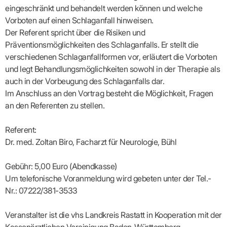
Lilie
ASV
ICD-
Leitbild
Vertragsarztpflichten
KV
eingeschränkt und behandelt werden können und welche
Gesundheitst
10-
Falk
Hybrid-
Leitlinien
Vertreter
SIS
Diagnosen
Vorboten auf einen Schlaganfall hinweisen.
Lingen
DRG
KOSA
–
Zulassungsausschuss
BW
Honorarverteilung
Der Referent spricht über die Risiken und
DMP
Beratungsstell
UNSERE
SICHERSTELLUNGS-
Abrechnungsprüfung
Innovationsfonds
Präventionsmöglichkeiten des Schlaganfalls. Er stellt die
zur
UNTERNEHMEN
ORGANISATION
GMBH
Abrechnungswidersprüche
Selbsthilfe
CONFIDENCE
verschiedenen Schlaganfallformen vor, erläutert die Vorboten
PRAXIS
Standorte
Patienteninfo
PRIMA
und legt Behandlungsmöglichkeiten sowohl in der Therapie als
(Bezirksdirektionen)
VERORDNUNGEN
Betriebswirtschaft
Prä-/Poststationäre
auch in der Vorbeugung des Schlaganfalls dar.
&
Bezirksbeiräte
Versorgung
Verordnungen:
Businessplan
Im Anschluss an den Vortrag besteht die Möglichkeit, Fragen
was,
Organigramm
Praxismanagement
wie,
an den Referenten zu stellen.
VERTRÄGE
Historie
wie
Qualitätsmanagement
&
viel?
Datenschutz
Referent:
RECHT
Arzneimittel
&
Dr. med. Zoltan Biro, Facharzt für Neurologie, Bühl
Schweigepflicht
Heilmittel
Verträge
von A
Mitgliederportal
Hilfsmittel
– Z
IT &
Gebühr: 5,00 Euro (Abendkasse)
Impfungen
Rechtsquellen
Online-
Sprechstundenbedarf
Um telefonische Voranmeldung wird gebeten unter der Tel.-
Dienste
Bekanntmachungen
Teststreifen
Nr.: 07222/381-3533
Arbeitsunfähigkeitsbescheinigung
Verbandmittel
(AU)
Sonstige
Terminservicestelle
Veranstalter ist die vhs Landkreis Rastatt in Kooperation mit der
Verordnungen
(für