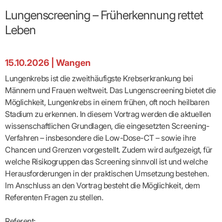
Broschüren
Broschüren
bekämpfen
Famulaturförd
eine
Delegierte
&
Ärztlicher
Frühe
VERSORGUNGSANGEBOTE
„Beratungsser
Suchen
Patientenrechte
Patienteninformationen
Lungenscreening – Früherkennung rettet
Plattform
Studium
Bereitschaftsdienst
Hilfen
IGeL-
Fachausschuss
für
für
ASV-Teams
Inserieren
Patientenanliegen
für
DATEN
Kodex
Hausärzte
Richtig
Ärzte“
Leben
Praxisnetze
alle
in Ihrer
Patienten
bewerben
Gruppenpsychotherapiebörse
Behandlungsdaten
&
Kommunalserv
Fachausschuss
Bestellservice
Nähe
Einrichtungsübergreifende
Psychotherapie
anfordern
Bereitschaftspraxis
Fachärzte
Praktikum/Referendariat
QS
FAKTEN
ergo
trifft
DMP-Ärzte
finden
Zweitmeinungsverf
NOTFALLDIENST
KONTAKT
Fachausschuss
Selbsthilfe
in Ihrer
Komplexversorgung
Rundschreibe
Mitgliederstruktur
15.10.2026
|
Wangen
Gruppenpsychotherapieplatz
Psychotherapie
IGeL-
KOOPERATIONEN
Nähe
Ärztlicher
KVBW
Kontaktformul
finden
Verordnungsf
Leistungen
Bereitschaftsdienst
Fachausschuss
Psychiatrische
ABRECHNUNG
Lungenkrebs ist die zweithäufigste Krebserkrankung bei
Gemeinsame
NIEDERLASSUNG
Ärzte/Therapeuten
Adressen
Termine
Angestellte
Komplexversorgung
Prüfungseinrichtung
Dienstplanung
nach
&
&
Männern und Frauen weltweit. Das Lungenscreening bietet die
&
Anstellung
mit
Finanzausschuss
Fachgruppen
Zeiten
Landesausschuss
Veranstaltung
HONORAR
Möglichkeit, Lungenkrebs in einem frühen, oft noch heilbaren
BD-
Arztregister
Notfalldienstausschuss
Altersstruktur
Ansprechpartn
Erweiterter
Online
Abrechnung:
Stadium zu erkennen. In diesem Vortrag werden die aktuellen
Assistenten
der
Landesausschuss
FÜR
Unsere
Bereitschaftspraxis/Notfallprax
wie,
Ärzte/Therapeuten
Ausgeschriebene
wissenschaftlichen Grundlagen, die eingesetzten Screening-
VORSTAND
Termine
Zulassungsausschüsse
finden
was,
IHRE
Praxissitze
Versorgungssituation
wann,
Verfahren – insbesondere die Low-Dose-CT – sowie ihre
Feedbackman
Dr.
Koordinierungsstelle
Kooperationsärzte
PATIENTEN
Bedarfsplanung:
KBV-
wohin?
Karsten
Weiterbildung
Chancen und Grenzen vorgestellt. Zudem wird aufgezeigt, für
Bereitschaftsdienst-
Offen
Statistik
MedCall
Braun
Arzthonorare
AUSSCHREI
Kompetenzzentrum
Vertreter-
oder
welche Risikogruppen das Screening sinnvoll ist und welche
–
GKV-
Dr.
Hygiene
Börse
Psychotherapeutenhonorare
gesperrt?
Infos
Laufende
Statistik
Herausforderungen in der praktischen Umsetzung bestehen.
Doris
Freie
für
Ausschreibun
Abschlagszahlungen
Ermächtigte
Reinhardt
Arzneiverordnungen
Im Anschluss an den Vortrag besteht die Möglichkeit, dem
Allianz
Mitglieder
NEUE
EBM
Förderung
der
Referenten Fragen zu stellen.
Arzt-
&
&
VERSORGUNGSMODELLE
Länder-
GESCHÄFTSFÜHRUNG
UNSER
Patienten-
regionale
Informationsangebot
KVen
Videosprechstunde
Forum
Gebührenziffern
STIL
Susanne
Niederlassungsoptionen
Referent:
Bestellung