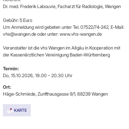
Lilie
ASV
ICD-
Leitbild
Vertragsarztpflichten
KV
Gesundheitst
Dr. med. Frederik Labouvie, Facharzt für Radiologie, Wangen
10-
Falk
Hybrid-
Leitlinien
Vertreter
SIS
Diagnosen
Lingen
DRG
KOSA
–
Zulassungsausschuss
BW
Honorarverteilung
DMP
Gebühr: 5 Euro
Beratungsstell
UNSERE
SICHERSTELLUNGS-
Abrechnungsprüfung
Innovationsfonds
zur
Um Anmeldung wird gebeten unter Tel. 07522/74-242, E-Mail:
UNTERNEHMEN
ORGANISATION
GMBH
Abrechnungswidersprüche
Selbsthilfe
CONFIDENCE
vhs@wangen.de oder unter: www.vhs-wangen.de
PRAXIS
Standorte
Patienteninfo
PRIMA
(Bezirksdirektionen)
VERORDNUNGEN
Betriebswirtschaft
Prä-/Poststationäre
Veranstalter ist die vhs Wangen im Allgäu in Kooperation mit
&
Bezirksbeiräte
Versorgung
Verordnungen:
Businessplan
was,
der Kassenärztlichen Vereinigung Baden-Württemberg
Organigramm
Praxismanagement
wie,
VERTRÄGE
Historie
wie
Qualitätsmanagement
&
viel?
Termin:
Datenschutz
RECHT
Arzneimittel
Do, 15.10.2026, 19.00 – 20.30 Uhr
&
Schweigepflicht
Heilmittel
Verträge
von A
Ort:
Mitgliederportal
Hilfsmittel
– Z
Häge-Schmiede, Zunfthausgasse 9/1, 88239 Wangen
IT &
Impfungen
Rechtsquellen
Online-
Sprechstundenbedarf
Dienste
Bekanntmachungen
Teststreifen
Arbeitsunfähigkeitsbescheinigung
KARTE
Verbandmittel
(AU)
Sonstige
Terminservicestelle
Verordnungen
(für