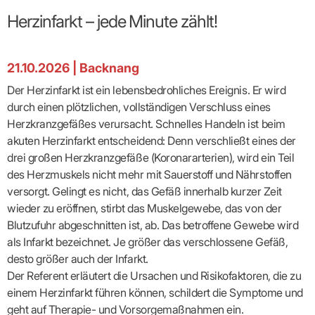
Broschüren
Broschüren
bekämpfen
Famulaturförd
eine
Delegierte
&
Ärztlicher
Frühe
VERSORGUNGSANGEBOTE
„Beratungsser
Suchen
Patientenrechte
Patienteninformationen
Herzinfarkt – jede Minute zählt!
Plattform
Studium
Bereitschaftsdienst
Hilfen
IGeL-
Fachausschuss
für
für
ASV-Teams
Inserieren
Patientenanliegen
für
DATEN
Kodex
Hausärzte
Richtig
Ärzte“
Praxisnetze
alle
in Ihrer
Patienten
bewerben
Gruppenpsychotherapiebörse
Behandlungsdaten
&
Kommunalserv
Fachausschuss
Bestellservice
Nähe
Einrichtungsübergreifende
Psychotherapie
anfordern
Bereitschaftspraxis
Fachärzte
Praktikum/Referendariat
21.10.2026
|
Backnang
QS
FAKTEN
ergo
trifft
DMP-Ärzte
finden
Zweitmeinungsverf
NOTFALLDIENST
KONTAKT
Fachausschuss
Selbsthilfe
in Ihrer
Komplexversorgung
Rundschreibe
Mitgliederstruktur
Gruppenpsychotherapieplatz
Der Herzinfarkt ist ein lebensbedrohliches Ereignis. Er wird
Psychotherapie
IGeL-
KOOPERATIONEN
Nähe
Ärztlicher
KVBW
Kontaktformul
finden
Verordnungsf
Leistungen
Bereitschaftsdienst
durch einen plötzlichen, vollständigen Verschluss eines
Fachausschuss
Psychiatrische
ABRECHNUNG
Gemeinsame
NIEDERLASSUNG
Ärzte/Therapeuten
Adressen
Termine
Angestellte
Komplexversorgung
Prüfungseinrichtung
Dienstplanung
Herzkranzgefäßes verursacht. Schnelles Handeln ist beim
nach
&
&
&
Anstellung
mit
Finanzausschuss
Fachgruppen
Zeiten
Landesausschuss
Veranstaltung
akuten Herzinfarkt entscheidend: Denn verschließt eines der
HONORAR
BD-
Arztregister
Notfalldienstausschuss
Altersstruktur
Ansprechpartn
Erweiterter
Online
drei großen Herzkranzgefäße (Koronararterien), wird ein Teil
Abrechnung:
Assistenten
der
Landesausschuss
FÜR
Unsere
Bereitschaftspraxis/Notfallprax
wie,
Ärzte/Therapeuten
des Herzmuskels nicht mehr mit Sauerstoff und Nährstoffen
Ausgeschriebene
VORSTAND
Termine
Zulassungsausschüsse
finden
was,
IHRE
Praxissitze
Versorgungssituation
versorgt. Gelingt es nicht, das Gefäß innerhalb kurzer Zeit
wann,
Feedbackman
Dr.
Koordinierungsstelle
Kooperationsärzte
PATIENTEN
Bedarfsplanung:
KBV-
wohin?
wieder zu eröffnen, stirbt das Muskelgewebe, das von der
Karsten
Weiterbildung
Bereitschaftsdienst-
Offen
Statistik
MedCall
Braun
Arzthonorare
AUSSCHREI
Blutzufuhr abgeschnitten ist, ab. Das betroffene Gewebe wird
Kompetenzzentrum
Vertreter-
oder
–
GKV-
Dr.
Hygiene
Börse
Psychotherapeutenhonorare
gesperrt?
Infos
als Infarkt bezeichnet. Je größer das verschlossene Gefäß,
Laufende
Statistik
Doris
Freie
für
Ausschreibun
Abschlagszahlungen
Ermächtigte
desto größer auch der Infarkt.
Reinhardt
Arzneiverordnungen
Allianz
Mitglieder
NEUE
EBM
Förderung
der
Der Referent erläutert die Ursachen und Risikofaktoren, die zu
Arzt-
&
&
VERSORGUNGSMODELLE
Länder-
GESCHÄFTSFÜHRUNG
UNSER
Patienten-
einem Herzinfarkt führen können, schildert die Symptome und
regionale
Informationsangebot
KVen
Videosprechstunde
Forum
Gebührenziffern
STIL
Susanne
geht auf Therapie- und Vorsorgemaßnahmen ein.
Niederlassungsoptionen
Bestellung