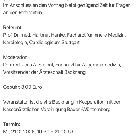
Lilie
ASV
ICD-
Leitbild
Vertragsarztpflichten
KV
Im Anschluss an den Vortrag bleibt genügend Zeit für Fragen
Gesundheitst
10-
Falk
Hybrid-
Leitlinien
Vertreter
SIS
Diagnosen
an den Referenten.
Lingen
DRG
KOSA
–
Zulassungsausschuss
BW
Honorarverteilung
DMP
Beratungsstell
UNSERE
SICHERSTELLUNGS-
Abrechnungsprüfung
Innovationsfonds
Referent:
zur
UNTERNEHMEN
ORGANISATION
GMBH
Abrechnungswidersprüche
Selbsthilfe
CONFIDENCE
Prof. Dr. med. Hartmut Hanke, Facharzt für Innere Medizin,
PRAXIS
Standorte
Patienteninfo
PRIMA
Kardiologie, Cardiologicum Stuttgart
(Bezirksdirektionen)
VERORDNUNGEN
Betriebswirtschaft
Prä-/Poststationäre
&
Bezirksbeiräte
Versorgung
Verordnungen:
Businessplan
Moderation:
was,
Organigramm
Praxismanagement
wie,
Dr. med. Jens A. Steinat, Facharzt für Allgemeinmedizin,
VERTRÄGE
Historie
wie
Qualitätsmanagement
Vorsitzender der Ärzteschaft Backnang
&
viel?
Datenschutz
RECHT
Arzneimittel
&
Gebühr: 3,00 Euro
Schweigepflicht
Heilmittel
Verträge
von A
Mitgliederportal
Hilfsmittel
– Z
IT &
Veranstalter ist die vhs Backnang in Kooperation mit der
Impfungen
Rechtsquellen
Online-
Sprechstundenbedarf
Kassenärztlichen Vereinigung Baden-Württemberg
Dienste
Bekanntmachungen
Teststreifen
Arbeitsunfähigkeitsbescheinigung
Verbandmittel
(AU)
Termin:
Sonstige
Terminservicestelle
Mi, 21.10.2026, 19.30 – 21.00 Uhr
Verordnungen
(für