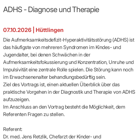
Broschüren
Broschüren
bekämpfen
Famulaturförd
eine
Delegierte
&
Ärztlicher
Frühe
VERSORGUNGSANGEBOTE
„Beratungsser
Suchen
Patientenrechte
Patienteninformationen
ADHS - Diagnose und Therapie
Plattform
Studium
Bereitschaftsdienst
Hilfen
IGeL-
Fachausschuss
für
für
ASV-Teams
Inserieren
Patientenanliegen
für
DATEN
Kodex
Hausärzte
Richtig
Ärzte“
Praxisnetze
alle
in Ihrer
Patienten
bewerben
Gruppenpsychotherapiebörse
Behandlungsdaten
&
Kommunalserv
Fachausschuss
Bestellservice
Nähe
Einrichtungsübergreifende
Psychotherapie
anfordern
Bereitschaftspraxis
Fachärzte
Praktikum/Referendariat
07.10.2026
|
Hüttlingen
QS
FAKTEN
ergo
trifft
DMP-Ärzte
finden
Zweitmeinungsverf
NOTFALLDIENST
KONTAKT
Fachausschuss
Selbsthilfe
in Ihrer
Komplexversorgung
Rundschreibe
Mitgliederstruktur
Gruppenpsychotherapieplatz
Die Aufmerksamkeitsdefizit-Hyperaktivitätsstörung (ADHS) ist
Psychotherapie
IGeL-
KOOPERATIONEN
Nähe
Ärztlicher
KVBW
Kontaktformul
finden
Verordnungsf
Leistungen
Bereitschaftsdienst
das häufigste von mehreren Syndromen im Kindes- und
Fachausschuss
Psychiatrische
ABRECHNUNG
Gemeinsame
NIEDERLASSUNG
Ärzte/Therapeuten
Adressen
Termine
Angestellte
Komplexversorgung
Prüfungseinrichtung
Dienstplanung
Jugendalter, bei denen Schwächen in der
nach
&
&
&
Anstellung
mit
Finanzausschuss
Fachgruppen
Zeiten
Landesausschuss
Veranstaltung
Aufmerksamkeitsfokussierung und Konzentration, Unruhe und
HONORAR
BD-
Arztregister
Notfalldienstausschuss
Altersstruktur
Ansprechpartn
Erweiterter
Online
Impulsivität eine zentrale Rolle spielen. Die Störung kann noch
Abrechnung:
Assistenten
der
Landesausschuss
FÜR
Unsere
Bereitschaftspraxis/Notfallprax
wie,
Ärzte/Therapeuten
im Erwachsenenalter behandlungsbedürftig sein.
Ausgeschriebene
VORSTAND
Termine
Zulassungsausschüsse
finden
was,
IHRE
Praxissitze
Versorgungssituation
Ziel des Vortrags ist, einen aktuellen Überblick über das
wann,
Feedbackman
Dr.
Koordinierungsstelle
Kooperationsärzte
PATIENTEN
Bedarfsplanung:
KBV-
wohin?
praktische Vorgehen in der Diagnostik und Therapie von ADHS
Karsten
Weiterbildung
Bereitschaftsdienst-
Offen
Statistik
MedCall
Braun
Arzthonorare
AUSSCHREI
aufzuzeigen.
Kompetenzzentrum
Vertreter-
oder
–
GKV-
Dr.
Hygiene
Börse
Psychotherapeutenhonorare
gesperrt?
Infos
Im Anschluss an den Vortrag besteht die Möglichkeit, dem
Laufende
Statistik
Doris
Freie
für
Ausschreibun
Abschlagszahlungen
Ermächtigte
Referenten Fragen zu stellen.
Reinhardt
Arzneiverordnungen
Allianz
Mitglieder
NEUE
EBM
Förderung
der
Arzt-
&
&
VERSORGUNGSMODELLE
Länder-
GESCHÄFTSFÜHRUNG
UNSER
Patienten-
Referent:
regionale
Informationsangebot
KVen
Videosprechstunde
Forum
Gebührenziffern
STIL
Susanne
Dr. med. Jens Retzlik, Chefarzt der Kinder- und
Niederlassungsoptionen
Bestellung