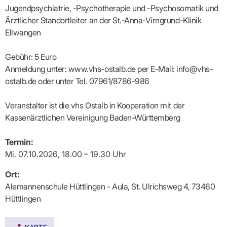
Lilie
ASV
ICD-
Leitbild
Vertragsarztpflichten
KV
Jugendpsychiatrie, -Psychotherapie und -Psychosomatik und
Gesundheitst
10-
Falk
Hybrid-
Leitlinien
Vertreter
SIS
Diagnosen
Ärztlicher Standortleiter an der St.-Anna-Virngrund-Klinik
Lingen
DRG
KOSA
–
Zulassungsausschuss
BW
Honorarverteilung
Ellwangen
DMP
Beratungsstell
UNSERE
SICHERSTELLUNGS-
Abrechnungsprüfung
Innovationsfonds
zur
UNTERNEHMEN
ORGANISATION
GMBH
Abrechnungswidersprüche
Selbsthilfe
CONFIDENCE
Gebühr: 5 Euro
PRAXIS
Standorte
Patienteninfo
PRIMA
Anmeldung unter: www.vhs-ostalb.de per E-Mail: info@vhs-
(Bezirksdirektionen)
VERORDNUNGEN
Betriebswirtschaft
Prä-/Poststationäre
ostalb.de oder unter Tel. 07961/8786-986
&
Bezirksbeiräte
Versorgung
Verordnungen:
Businessplan
was,
Organigramm
Praxismanagement
wie,
Veranstalter ist die vhs Ostalb in Kooperation mit der
VERTRÄGE
Historie
wie
Qualitätsmanagement
Kassenärztlichen Vereinigung Baden-Württemberg
&
viel?
Datenschutz
RECHT
Arzneimittel
&
Termin:
Schweigepflicht
Heilmittel
Verträge
von A
Mi, 07.10.2026, 18.00 – 19.30 Uhr
Mitgliederportal
Hilfsmittel
– Z
IT &
Impfungen
Rechtsquellen
Online-
Ort:
Sprechstundenbedarf
Dienste
Bekanntmachungen
Alemannenschule Hüttlingen - Aula, St. Ulrichsweg 4, 73460
Teststreifen
Arbeitsunfähigkeitsbescheinigung
Hüttlingen
Verbandmittel
(AU)
Sonstige
Terminservicestelle
Verordnungen
(für