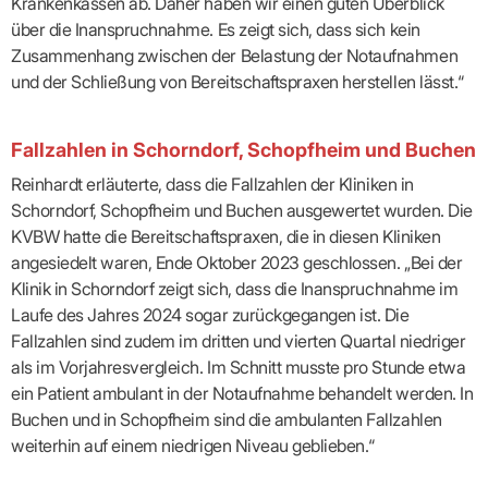
Lilie
Krankenkassen ab. Daher haben wir einen guten Überblick
ASV
ICD-
Leitbild
Vertragsarztpflichten
KV
Gesundheitst
10-
Falk
Hybrid-
über die Inanspruchnahme. Es zeigt sich, dass sich kein
Leitlinien
Vertreter
SIS
Diagnosen
Lingen
DRG
KOSA
Zusammenhang zwischen der Belastung der Notaufnahmen
–
Zulassungsausschuss
BW
Honorarverteilung
DMP
und der Schließung von Bereitschaftspraxen herstellen lässt.“
Beratungsstell
UNSERE
SICHERSTELLUNGS-
Abrechnungsprüfung
Innovationsfonds
zur
UNTERNEHMEN
ORGANISATION
GMBH
Abrechnungswidersprüche
Selbsthilfe
CONFIDENCE
PRAXIS
Standorte
Patienteninfo
PRIMA
Fallzahlen in Schorndorf, Schopfheim und Buchen
(Bezirksdirektionen)
VERORDNUNGEN
Betriebswirtschaft
Prä-/Poststationäre
&
Reinhardt erläuterte, dass die Fallzahlen der Kliniken in
Bezirksbeiräte
Versorgung
Verordnungen:
Businessplan
was,
Organigramm
Schorndorf, Schopfheim und Buchen ausgewertet wurden. Die
Praxismanagement
wie,
VERTRÄGE
Historie
KVBW hatte die Bereitschaftspraxen, die in diesen Kliniken
wie
Qualitätsmanagement
&
viel?
angesiedelt waren, Ende Oktober 2023 geschlossen. „Bei der
Datenschutz
RECHT
Arzneimittel
Klinik in Schorndorf zeigt sich, dass die Inanspruchnahme im
&
Schweigepflicht
Heilmittel
Verträge
Laufe des Jahres 2024 sogar zurückgegangen ist. Die
von A
Mitgliederportal
Hilfsmittel
Fallzahlen sind zudem im dritten und vierten Quartal niedriger
– Z
IT &
Impfungen
als im Vorjahresvergleich. Im Schnitt musste pro Stunde etwa
Rechtsquellen
Online-
Sprechstundenbedarf
Dienste
ein Patient ambulant in der Notaufnahme behandelt werden. In
Bekanntmachungen
Teststreifen
Arbeitsunfähigkeitsbescheinigung
Buchen und in Schopfheim sind die ambulanten Fallzahlen
Verbandmittel
(AU)
weiterhin auf einem niedrigen Niveau geblieben.“
Sonstige
Terminservicestelle
Verordnungen
(für