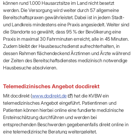
Praxen)
können rund 1.000 Hausarztsitze im Land nicht besetzt
Verordnungsdaten
Ihrer
werden. Die Versorgung wird weiter durch 57 allgemeine
Praxis
Bereitschaftspraxen gewährleistet. Dabei ist in jedem Stadt-
und Landkreis mindestens eine Praxis angesiedelt. Weiter sind
die Standorte so gewählt, dass 95 % der Bevölkerung eine
Praxis in maximal 30 Fahrminuten erreicht, alle in 45 Minuten.
Zudem bleibt der Hausbesuchsdienst aufrechterhalten, in
dessen Rahmen flächendeckend Ärztinnen und Ärzte während
der Zeiten des Bereitschaftsdienstes medizinisch notwendige
Hausbesuche absolvieren.
Telemedizinisches Angebot docdirekt
Mit docdirekt (
www.dodirekt.de
) hat die KVBW ein
telemedizinisches Angebot eingeführt. Patientinnen und
Patienten können hierbei online eine fundierte medizinische
Ersteinschätzung durchführen und werden bei
entsprechenden Beschwerden gegebenenfalls direkt online in
eine telemedizinische Beratung weitergeleitet.