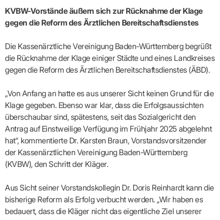
Broschüren
Broschüren
bekämpfen
Famulaturförd
eine
Delegierte
&
Ärztlicher
Frühe
VERSORGUNGSANGEBOTE
„Beratungsser
KVBW-Vorstände äußern sich zur Rücknahme der Klage
Suchen
Patientenrechte
Patienteninformationen
Plattform
Studium
Bereitschaftsdienst
Hilfen
IGeL-
Fachausschuss
für
gegen die Reform des Ärztlichen Bereitschaftsdienstes
für
ASV-Teams
Inserieren
Patientenanliegen
für
DATEN
Kodex
Hausärzte
Richtig
Ärzte“
Praxisnetze
alle
in Ihrer
Patienten
bewerben
Gruppenpsychotherapiebörse
Behandlungsdaten
&
Kommunalserv
Fachausschuss
Bestellservice
Nähe
Einrichtungsübergreifende
Psychotherapie
anfordern
Bereitschaftspraxis
Fachärzte
Praktikum/Referendariat
Die Kassenärztliche Vereinigung Baden-Württemberg begrüßt
QS
FAKTEN
ergo
trifft
DMP-Ärzte
finden
Zweitmeinungsverf
NOTFALLDIENST
KONTAKT
Fachausschuss
Selbsthilfe
in Ihrer
die Rücknahme der Klage einiger Städte und eines Landkreises
Komplexversorgung
Rundschreibe
Mitgliederstruktur
Gruppenpsychotherapieplatz
Psychotherapie
IGeL-
KOOPERATIONEN
Nähe
Ärztlicher
KVBW
Kontaktformul
gegen die Reform des Ärztlichen Bereitschaftsdienstes (ÄBD).
finden
Verordnungsf
Leistungen
Bereitschaftsdienst
Fachausschuss
Psychiatrische
ABRECHNUNG
Gemeinsame
NIEDERLASSUNG
Ärzte/Therapeuten
Adressen
Termine
Angestellte
Komplexversorgung
Prüfungseinrichtung
Dienstplanung
nach
&
&
&
Anstellung
„Von Anfang an hatte es aus unserer Sicht keinen Grund für die
mit
Finanzausschuss
Fachgruppen
Zeiten
Landesausschuss
Veranstaltung
HONORAR
BD-
Arztregister
Klage gegeben. Ebenso war klar, dass die Erfolgsaussichten
Notfalldienstausschuss
Altersstruktur
Ansprechpartn
Erweiterter
Online
Abrechnung:
Assistenten
der
Landesausschuss
überschaubar sind, spätestens, seit das Sozialgericht den
FÜR
Unsere
Bereitschaftspraxis/Notfallprax
wie,
Ärzte/Therapeuten
Ausgeschriebene
VORSTAND
Termine
Zulassungsausschüsse
finden
was,
Antrag auf Einstweilige Verfügung im Frühjahr 2025 abgelehnt
IHRE
Praxissitze
Versorgungssituation
wann,
Feedbackman
Dr.
Koordinierungsstelle
Kooperationsärzte
PATIENTEN
hat“, kommentierte Dr. Karsten Braun, Vorstandsvorsitzender
Bedarfsplanung:
KBV-
wohin?
Karsten
Weiterbildung
Bereitschaftsdienst-
Offen
Statistik
der Kassenärztlichen Vereinigung Baden-Württemberg
MedCall
Braun
Arzthonorare
AUSSCHREI
Kompetenzzentrum
Vertreter-
oder
–
GKV-
(KVBW), den Schritt der Kläger.
Dr.
Hygiene
Börse
Psychotherapeutenhonorare
gesperrt?
Infos
Laufende
Statistik
Doris
Freie
für
Ausschreibun
Abschlagszahlungen
Ermächtigte
Reinhardt
Arzneiverordnungen
Allianz
Mitglieder
NEUE
Aus Sicht seiner Vorstandskollegin Dr. Doris Reinhardt kann die
EBM
Förderung
der
Arzt-
&
&
VERSORGUNGSMODELLE
bisherige Reform als Erfolg verbucht werden. „Wir haben es
Länder-
GESCHÄFTSFÜHRUNG
UNSER
Patienten-
regionale
Informationsangebot
KVen
Videosprechstunde
bedauert, dass die Kläger nicht das eigentliche Ziel unserer
Forum
Gebührenziffern
STIL
Susanne
Niederlassungsoptionen
Bestellung