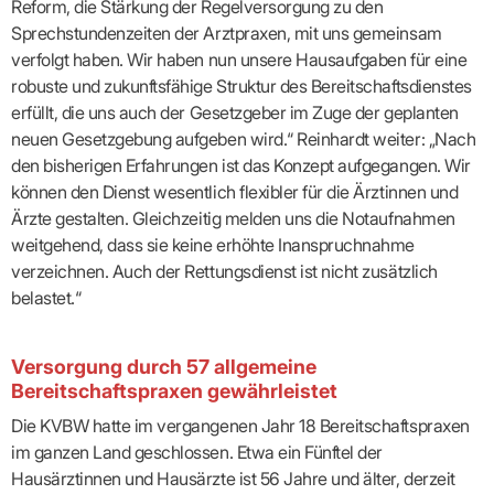
Lilie
ASV
Reform, die Stärkung der Regelversorgung zu den
ICD-
Leitbild
Vertragsarztpflichten
KV
Gesundheitst
10-
Falk
Hybrid-
Sprechstundenzeiten der Arztpraxen, mit uns gemeinsam
Leitlinien
Vertreter
SIS
Diagnosen
Lingen
DRG
KOSA
verfolgt haben. Wir haben nun unsere Hausaufgaben für eine
–
Zulassungsausschuss
BW
Honorarverteilung
DMP
Beratungsstell
robuste und zukunftsfähige Struktur des Bereitschaftsdienstes
UNSERE
SICHERSTELLUNGS-
Abrechnungsprüfung
Innovationsfonds
zur
UNTERNEHMEN
erfüllt, die uns auch der Gesetzgeber im Zuge der geplanten
ORGANISATION
GMBH
Abrechnungswidersprüche
Selbsthilfe
CONFIDENCE
PRAXIS
neuen Gesetzgebung aufgeben wird.“ Reinhardt weiter: „Nach
Standorte
Patienteninfo
PRIMA
(Bezirksdirektionen)
VERORDNUNGEN
den bisherigen Erfahrungen ist das Konzept aufgegangen. Wir
Betriebswirtschaft
Prä-/Poststationäre
&
Bezirksbeiräte
Versorgung
können den Dienst wesentlich flexibler für die Ärztinnen und
Verordnungen:
Businessplan
was,
Organigramm
Ärzte gestalten. Gleichzeitig melden uns die Notaufnahmen
Praxismanagement
wie,
VERTRÄGE
Historie
weitgehend, dass sie keine erhöhte Inanspruchnahme
wie
Qualitätsmanagement
&
viel?
verzeichnen. Auch der Rettungsdienst ist nicht zusätzlich
Datenschutz
RECHT
Arzneimittel
&
belastet.“
Schweigepflicht
Heilmittel
Verträge
von A
Mitgliederportal
Hilfsmittel
– Z
IT &
Impfungen
Versorgung durch 57 allgemeine
Rechtsquellen
Online-
Sprechstundenbedarf
Bereitschaftspraxen gewährleistet
Dienste
Bekanntmachungen
Teststreifen
Arbeitsunfähigkeitsbescheinigung
Die KVBW hatte im vergangenen Jahr 18 Bereitschaftspraxen
Verbandmittel
(AU)
im ganzen Land geschlossen. Etwa ein Fünftel der
Sonstige
Terminservicestelle
Hausärztinnen und Hausärzte ist 56 Jahre und älter, derzeit
Verordnungen
(für