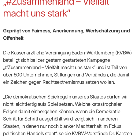
„#Zusammenland – Vielfalt
Broschüren
Broschüren
bekämpfen
Famulaturförd
eine
Delegierte
&
Ärztlicher
Frühe
VERSORGUNGSANGEBOTE
„Beratungsser
Suchen
Patientenrechte
Patienteninformationen
Plattform
Studium
Bereitschaftsdienst
macht uns stark“
Hilfen
IGeL-
Fachausschuss
für
für
ASV-Teams
Inserieren
Patientenanliegen
für
DATEN
Kodex
Hausärzte
Richtig
Ärzte“
Praxisnetze
alle
in Ihrer
Patienten
bewerben
Gruppenpsychotherapiebörse
Behandlungsdaten
&
Kommunalserv
Fachausschuss
Bestellservice
Nähe
Einrichtungsübergreifende
Psychotherapie
anfordern
Bereitschaftspraxis
Fachärzte
Praktikum/Referendariat
QS
FAKTEN
ergo
Geprägt von Fairness, Anerkennung, Wertschätzung und
trifft
DMP-Ärzte
finden
Zweitmeinungsverf
NOTFALLDIENST
KONTAKT
Fachausschuss
Selbsthilfe
in Ihrer
Komplexversorgung
Rundschreibe
Mitgliederstruktur
Offenheit
Gruppenpsychotherapieplatz
Psychotherapie
IGeL-
KOOPERATIONEN
Nähe
Ärztlicher
KVBW
Kontaktformul
finden
Verordnungsf
Leistungen
Bereitschaftsdienst
Fachausschuss
Psychiatrische
ABRECHNUNG
Gemeinsame
NIEDERLASSUNG
Ärzte/Therapeuten
Adressen
Termine
Angestellte
Die Kassenärztliche Vereinigung Baden-Württemberg (KVBW)
Komplexversorgung
Prüfungseinrichtung
Dienstplanung
nach
&
&
&
Anstellung
mit
Finanzausschuss
Fachgruppen
Zeiten
beteiligt sich bei der gestern gestarteten Kampagne
Landesausschuss
Veranstaltung
HONORAR
BD-
Arztregister
Notfalldienstausschuss
Altersstruktur
Ansprechpartn
„#Zusammenland – Vielfalt macht uns stark“ und ist Teil von
Erweiterter
Online
Abrechnung:
Assistenten
der
Landesausschuss
FÜR
Unsere
über 500 Unternehmen, Stiftungen und Verbänden, die damit
Bereitschaftspraxis/Notfallprax
wie,
Ärzte/Therapeuten
Ausgeschriebene
VORSTAND
Termine
Zulassungsausschüsse
finden
was,
IHRE
ein Zeichen gegen Rechtsextremismus setzen wollen.
Praxissitze
Versorgungssituation
wann,
Feedbackman
Dr.
Koordinierungsstelle
Kooperationsärzte
PATIENTEN
Bedarfsplanung:
KBV-
wohin?
Karsten
Weiterbildung
Bereitschaftsdienst-
Offen
Statistik
MedCall
Braun
„Die demokratischen Spielregeln unseres Staates dürfen wir
Arzthonorare
AUSSCHREI
Kompetenzzentrum
Vertreter-
oder
–
GKV-
Dr.
Hygiene
Börse
Psychotherapeutenhonorare
nicht leichtfertig aufs Spiel setzen. Welche katastrophalen
gesperrt?
Infos
Laufende
Statistik
Doris
Freie
für
Ausschreibun
Abschlagszahlungen
Ermächtigte
Folgen damit einhergehen können, wenn die Demokratie
Reinhardt
Arzneiverordnungen
Allianz
Mitglieder
NEUE
EBM
Förderung
Schritt für Schritt ausgehöhlt wird, zeigt sich in anderen
der
Arzt-
&
&
VERSORGUNGSMODELLE
Länder-
GESCHÄFTSFÜHRUNG
UNSER
Staaten, in denen nur noch blanker Machterhalt im Fokus
Patienten-
regionale
Informationsangebot
KVen
Videosprechstunde
Forum
Gebührenziffern
STIL
Susanne
politischen Handels steht“, so die KVBW-Vorstände Dr. Karsten
Niederlassungsoptionen
Bestellung