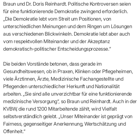
Lilie
ASV
ICD-
Braun und Dr. Doris Reinhardt. Politische Kontroversen seien
Leitbild
Vertragsarztpflichten
KV
Gesundheitst
10-
Falk
Hybrid-
Leitlinien
für eine funktionierende Demokratie zwingend erforderlich.
Vertreter
SIS
Diagnosen
Lingen
DRG
KOSA
–
„Die Demokratie lebt vom Streit um Positionen, von
Zulassungsausschuss
BW
Honorarverteilung
DMP
Beratungsstell
UNSERE
unterschiedlichen Meinungen und dem Ringen um Lösungen
SICHERSTELLUNGS-
Abrechnungsprüfung
Innovationsfonds
zur
UNTERNEHMEN
ORGANISATION
GMBH
Abrechnungswidersprüche
Selbsthilfe
aus verschiedenen Blickwinkeln. Demokratie lebt aber auch
CONFIDENCE
PRAXIS
Standorte
Patienteninfo
vom respektvollen Miteinander und der Akzeptanz
PRIMA
(Bezirksdirektionen)
VERORDNUNGEN
Betriebswirtschaft
Prä-/Poststationäre
demokratisch-politischer Entscheidungsprozesse.“
&
Bezirksbeiräte
Versorgung
Verordnungen:
Businessplan
was,
Organigramm
Die beiden Vorstände betonen, dass gerade im
Praxismanagement
wie,
VERTRÄGE
Historie
wie
Qualitätsmanagement
Gesundheitswesen, ob in Praxen, Klinken oder Pflegeheimen,
&
viel?
Datenschutz
viele Ärztinnen, Ärzte, Medizinische Fachangestellte und
RECHT
Arzneimittel
&
Pflegenden unterschiedlicher Herkunft und Nationalität
Schweigepflicht
Heilmittel
Verträge
von A
arbeiten. „Sie sind alle unverzichtbar für eine funktionierende
Mitgliederportal
Hilfsmittel
– Z
medizinische Versorgung“, so Braun und Reinhardt. Auch in der
IT &
Impfungen
Rechtsquellen
Online-
KVBW, die rund 1200 Mitarbeitende zählt, wird Vielfalt
Sprechstundenbedarf
Dienste
Bekanntmachungen
selbstverständlich gelebt. „Unser Miteinander ist geprägt von
Teststreifen
Arbeitsunfähigkeitsbescheinigung
Fairness, gegenseitiger Anerkennung, Wertschätzung und
Verbandmittel
(AU)
Offenheit.“
Sonstige
Terminservicestelle
Verordnungen
(für