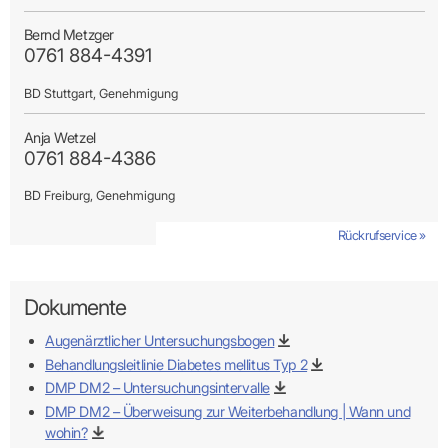
Bernd Metzger
0761 884-4391
BD Stuttgart, Genehmigung
Anja Wetzel
0761 884-4386
BD Freiburg, Genehmigung
KIM als sicheren Übertragungsweg zur KVBW
KIM als sicheren Übertragungsweg zur KVBW
Rückrufservice »
Rückrufservice »
Rückrufservice »
Rückrufservice »
Rückrufservice »
Rückrufservice »
Rückrufservice »
Rückrufservice »
nutzen
nutzen
vertraulichen
vertraulichen
Dokumente
Kommunikationskanal
Kommunikationskanal
besonders
besonders
schützenswerte Daten
schützenswerte Daten
Augenärztlicher Untersuchungsbogen
an die KVBW übermitteln
an die KVBW übermitteln
Behandlungsleitlinie Diabetes mellitus Typ 2
DMP DM2 – Untersuchungsintervalle
DMP DM2 – Überweisung zur Weiterbehandlung | Wann und
wohin?