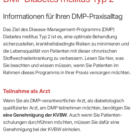
Broschüren
Broschüren
bekämpfen
Famulaturförd
eine
Delegierte
&
Ärztlicher
Frühe
VERSORGUNGSANGEBOTE
„Beratungsser
Suchen
Patientenrechte
Patienteninformationen
Plattform
Studium
Bereitschaftsdienst
Hilfen
IGeL-
Fachausschuss
für
für
ASV-Teams
Inserieren
Patientenanliegen
für
Informationen für Ihren DMP-Praxisalltag
DATEN
Kodex
Hausärzte
Richtig
Ärzte“
Praxisnetze
alle
in Ihrer
Patienten
bewerben
Gruppenpsychotherapiebörse
Behandlungsdaten
&
Kommunalserv
Fachausschuss
Bestellservice
Nähe
Einrichtungsübergreifende
Psychotherapie
anfordern
Bereitschaftspraxis
Fachärzte
Praktikum/Referendariat
QS
FAKTEN
Das Ziel des Disease-Management-Programms (DMP)
ergo
trifft
DMP-Ärzte
finden
Zweitmeinungsverf
NOTFALLDIENST
KONTAKT
Fachausschuss
Selbsthilfe
in Ihrer
Komplexversorgung
Rundschreibe
Diabetes mellitus Typ 2 ist es, eine optimale Behandlung
Mitgliederstruktur
Gruppenpsychotherapieplatz
Psychotherapie
IGeL-
KOOPERATIONEN
Nähe
Ärztlicher
KVBW
Kontaktformul
finden
Verordnungsf
sicherzustellen, krankheitsbedingte Risiken zu minimieren und
Leistungen
Bereitschaftsdienst
Fachausschuss
Psychiatrische
ABRECHNUNG
Gemeinsame
NIEDERLASSUNG
Ärzte/Therapeuten
Adressen
Termine
Angestellte
die Lebensqualität von Patienten mit dieser chronischen
Komplexversorgung
Prüfungseinrichtung
Dienstplanung
nach
&
&
&
Anstellung
mit
Finanzausschuss
Fachgruppen
Stoffwechselerkrankung zu verbessern. Lesen Sie hier, was
Zeiten
Landesausschuss
Veranstaltung
HONORAR
BD-
Arztregister
Notfalldienstausschuss
Altersstruktur
Ansprechpartn
Sie beachten und wissen müssen, wenn Sie Patienten im
Erweiterter
Online
Abrechnung:
Assistenten
der
Landesausschuss
FÜR
Unsere
Rahmen dieses Programms in Ihrer Praxis versorgen möchten.
Bereitschaftspraxis/Notfallprax
wie,
Ärzte/Therapeuten
Ausgeschriebene
VORSTAND
Termine
Zulassungsausschüsse
finden
was,
IHRE
Praxissitze
Versorgungssituation
wann,
Feedbackman
Dr.
Koordinierungsstelle
Kooperationsärzte
PATIENTEN
Bedarfsplanung:
KBV-
wohin?
Karsten
Weiterbildung
Teilnahme als Arzt
Bereitschaftsdienst-
Offen
Statistik
MedCall
Braun
Arzthonorare
AUSSCHREI
Kompetenzzentrum
Vertreter-
oder
–
GKV-
Wenn Sie als DMP-verantwortlicher Arzt, als diabetologisch
Dr.
Hygiene
Börse
Psychotherapeutenhonorare
gesperrt?
Infos
Laufende
Statistik
Doris
Freie
für
qualifizierter Arzt, am DMP teilnehmen möchten, benötigen Sie
Ausschreibun
Abschlagszahlungen
Ermächtigte
Reinhardt
Arzneiverordnungen
Allianz
Mitglieder
NEUE
eine Genehmigung der KVBW
. Auch wenn Sie Patienten­
EBM
Förderung
der
Arzt-
&
&
VERSORGUNGSMODELL
Länder-
schulungen durchführen möchten, müssen Sie dafür eine
GESCHÄFTSFÜHRUNG
UNSER
Patienten-
regionale
Informationsangebot
KVen
Videosprechstunde
Forum
Genehmigung bei der KVBW einholen.
Gebührenziffern
STIL
Susanne
Niederlassungsoptionen
Bestellung