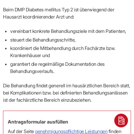
Lilie
ASV
ICD-
Leitbild
Vertragsarztpflichten
KV
Gesundheitst
10-
Falk
Hybrid-
Beim DMP Diabetes mellitus Typ 2 ist überwiegend der
Leitlinien
Vertreter
SIS
Diagnosen
Lingen
DRG
KOSA
Hausarzt koordinierender Arzt und:
–
Zulassungsausschuss
BW
Honorarverteilung
DMP
Beratungsstell
UNSERE
SICHERSTELLUNGS-
Abrechnungsprüfung
Innovationsfonds
zur
UNTERNEHMEN
vereinbart konkrete Behandlungsziele mit dem Patienten,
ORGANISATION
GMBH
Abrechnungswidersprüche
Selbsthilfe
CONFIDENCE
PRAXIS
Standorte
Patienteninfo
steuert die Behandlungsschritte,
PRIMA
(Bezirksdirektionen)
VERORDNUNGEN
Betriebswirtschaft
Prä-/Poststationäre
koordiniert die Mitbehandlung durch Fachärzte bzw.
&
Bezirksbeiräte
Versorgung
Verordnungen:
Businessplan
Krankenhäuser und
was,
Organigramm
Praxismanagement
wie,
VERTRÄGE
garantiert die regelmäßige Dokumentation des
Historie
wie
Qualitätsmanagement
&
Behandlungsverlaufs.
viel?
Datenschutz
RECHT
Arzneimittel
&
Schweigepflicht
Heilmittel
Verträge
Die Behandlung findet generell im hausärztlichen Bereich statt,
von A
Mitgliederportal
Hilfsmittel
bei Komplikationen bzw. bei definierten Behandlungsanlässen
– Z
IT &
Impfungen
ist der fachärztliche Bereich einzubeziehen.
Rechtsquellen
Online-
Sprechstundenbedarf
Dienste
Bekanntmachungen
Teststreifen
Arbeitsunfähigkeitsbescheinigung
Verbandmittel
(AU)
Antragsformular ausfüllen
Sonstige
Terminservicestelle
Verordnungen
(für
Auf der Seite
genehmigungspflichtige Leistungen
finden