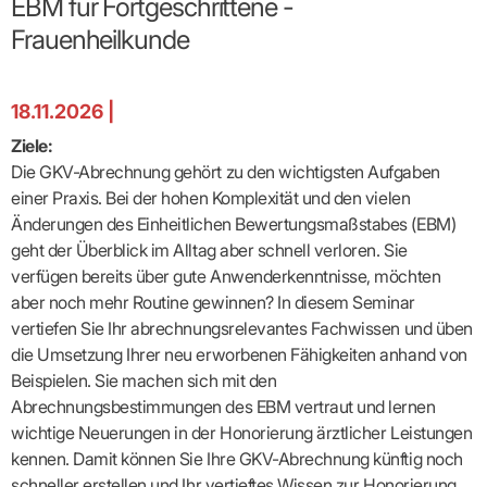
EBM für Fortgeschrittene -
Broschüren
Broschüren
bekämpfen
Famulaturförd
eine
Delegierte
&
Ärztlicher
Frühe
VERSORGUNGSANGEBOTE
„Beratungsser
Suchen
Patientenrechte
Patienteninformationen
Plattform
Studium
Frauenheilkunde
Bereitschaftsdienst
Hilfen
IGeL-
Fachausschuss
für
für
ASV-Teams
Inserieren
Patientenanliegen
für
DATEN
Kodex
Hausärzte
Richtig
Ärzte“
Praxisnetze
alle
in Ihrer
Patienten
bewerben
Gruppenpsychotherapiebörse
Behandlungsdaten
&
Kommunalserv
Fachausschuss
Bestellservice
Nähe
Einrichtungsübergreifende
Psychotherapie
anfordern
Bereitschaftspraxis
Fachärzte
Praktikum/Referendariat
QS
FAKTEN
ergo
trifft
DMP-Ärzte
18.11.2026 |
finden
Zweitmeinungsverf
NOTFALLDIENST
KONTAKT
Fachausschuss
Selbsthilfe
in Ihrer
Komplexversorgung
Rundschreibe
Mitgliederstruktur
Gruppenpsychotherapieplatz
Psychotherapie
IGeL-
KOOPERATIONEN
Nähe
Ziele:
Ärztlicher
KVBW
Kontaktformul
finden
Verordnungsf
Leistungen
Bereitschaftsdienst
Fachausschuss
Psychiatrische
ABRECHNUNG
Die GKV-Abrechnung gehört zu den wichtigsten Aufgaben
Gemeinsame
NIEDERLASSUNG
Ärzte/Therapeuten
Adressen
Termine
Angestellte
Komplexversorgung
Prüfungseinrichtung
Dienstplanung
nach
&
&
einer Praxis. Bei der hohen Komplexität und den vielen
&
Anstellung
mit
Finanzausschuss
Fachgruppen
Zeiten
Landesausschuss
Veranstaltung
HONORAR
Änderungen des Einheitlichen Bewertungsmaßstabes (EBM)
BD-
Arztregister
Notfalldienstausschuss
Altersstruktur
Ansprechpartn
Erweiterter
Online
Abrechnung:
geht der Überblick im Alltag aber schnell verloren. Sie
Assistenten
der
Landesausschuss
FÜR
Unsere
Bereitschaftspraxis/Notfallprax
wie,
Ärzte/Therapeuten
Ausgeschriebene
verfügen bereits über gute Anwenderkenntnisse, möchten
VORSTAND
Termine
Zulassungsausschüsse
finden
was,
IHRE
Praxissitze
Versorgungssituation
wann,
aber noch mehr Routine gewinnen? In diesem Seminar
Feedbackman
Dr.
Koordinierungsstelle
Kooperationsärzte
PATIENTEN
Bedarfsplanung:
KBV-
wohin?
Karsten
Weiterbildung
vertiefen Sie Ihr abrechnungsrelevantes Fachwissen und üben
Bereitschaftsdienst-
Offen
Statistik
MedCall
Braun
Arzthonorare
AUSSCHREI
Kompetenzzentrum
Vertreter-
oder
die Umsetzung Ihrer neu erworbenen Fähigkeiten anhand von
–
GKV-
Dr.
Hygiene
Börse
Psychotherapeutenhonorare
gesperrt?
Infos
Laufende
Statistik
Beispielen. Sie machen sich mit den
Doris
Freie
für
Ausschreibun
Abschlagszahlungen
Ermächtigte
Reinhardt
Arzneiverordnungen
Abrechnungsbestimmungen des EBM vertraut und lernen
Allianz
Mitglieder
NEUE
EBM
Förderung
der
wichtige Neuerungen in der Honorierung ärztlicher Leistungen
Arzt-
&
&
VERSORGUNGSMODELLE
Länder-
GESCHÄFTSFÜHRUNG
UNSER
Patienten-
regionale
Informationsangebot
kennen. Damit können Sie Ihre GKV-Abrechnung künftig noch
KVen
Videosprechstunde
Forum
Gebührenziffern
STIL
Susanne
Niederlassungsoptionen
schneller erstellen und Ihr vertieftes Wissen zur Honorierung
Bestellung