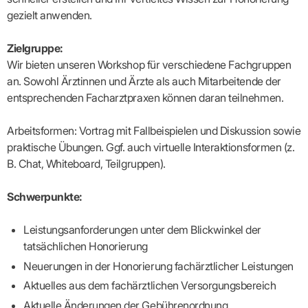
Lilie
ASV
ICD-
Leitbild
Vertragsarztpflichten
KV
Gesundheitst
gezielt anwenden.
10-
Falk
Hybrid-
Leitlinien
Vertreter
SIS
Diagnosen
Lingen
DRG
KOSA
–
Zulassungsausschuss
BW
Honorarverteilung
DMP
Zielgruppe:
Beratungsstell
UNSERE
SICHERSTELLUNGS-
Abrechnungsprüfung
Innovationsfonds
zur
Wir bieten unseren Workshop für verschiedene Fachgruppen
UNTERNEHMEN
ORGANISATION
GMBH
Abrechnungswidersprüche
Selbsthilfe
CONFIDENCE
an. Sowohl Ärztinnen und Ärzte als auch Mitarbeitende der
PRAXIS
Standorte
Patienteninfo
PRIMA
entsprechenden Facharztpraxen können daran teilnehmen.
(Bezirksdirektionen)
VERORDNUNGEN
Betriebswirtschaft
Prä-/Poststationäre
&
Bezirksbeiräte
Versorgung
Verordnungen:
Businessplan
was,
Arbeitsformen: Vortrag mit Fallbeispielen und Diskussion sowie
Organigramm
Praxismanagement
wie,
VERTRÄGE
praktische Übungen. Ggf. auch virtuelle Interaktionsformen (z.
Historie
wie
Qualitätsmanagement
&
viel?
B. Chat, Whiteboard, Teilgruppen).
Datenschutz
RECHT
Arzneimittel
&
Schweigepflicht
Heilmittel
Verträge
Schwerpunkte:
von A
Mitgliederportal
Hilfsmittel
– Z
IT &
Impfungen
Leistungsanforderungen unter dem Blickwinkel der
Rechtsquellen
Online-
Sprechstundenbedarf
tatsächlichen Honorierung
Dienste
Bekanntmachungen
Teststreifen
Arbeitsunfähigkeitsbescheinigung
Neuerungen in der Honorierung fachärztlicher Leistungen
Verbandmittel
(AU)
Aktuelles aus dem fachärztlichen Versorgungsbereich
Sonstige
Terminservicestelle
Verordnungen
(für
Aktuelle Änderungen der Gebührenordnung