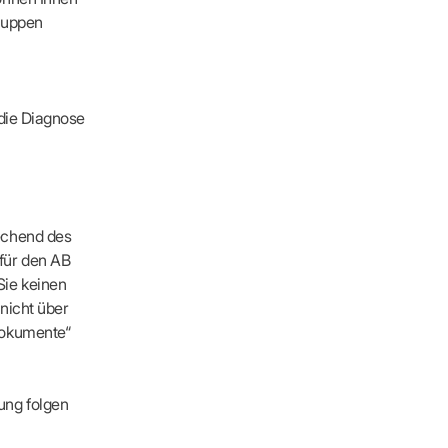
ruppen
 die Diagnose
ders
ders
echend des
für den AB
Sie keinen
nicht über
Dokumente“
ung folgen