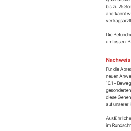
IT & Online
bis zu 25 S
Arbeitsunf
anerkannt w
Terminservi
vertragsärzt
Die Befundbe
umfassen. Bi
KIM 
KIM 
Nachweis
Für die Abr
schü
schü
neuen Anwen
10.1 – Bewe
gesonderten 
diese Geneh
auf unserer
Wicht
Wicht
innerh
innerh
Ausführlich
im Rundschr