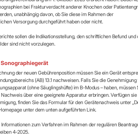
-Dienste
onographien bei Frakturverdacht anderer Knochen oder Patienteng
ähigkeitsbescheinigung (AU)
erden, unabhängig davon, ob Sie diese im Rahmen der
cestelle (für Praxen)
lichen Versorgung durchgeführt haben oder nicht.
richte sollen die Indikationsstellung, den schriftlichen Befund und
lder sind nicht vorzulegen.
als sicheren Übertragungsweg zur KVBW nutzen
als sicheren Übertragungsweg zur KVBW nutzen
 Sonographiegerät
vertraulichen Kommunikationskanal
vertraulichen Kommunikationskanal
beson
beson
echnung der neuen Gebührenposition müssen Sie ein Gerät entspr
tzenswerte Daten
tzenswerte Daten
an die KVBW übermitteln
an die KVBW übermitteln
dungsbereichs (AB) 13.1 nachweisen. Falls Sie die Genehmigung 
gungsapparat (ohne Säuglingshüfte) im B-Modus – haben, müssen 
Nachweis über eine geeignete Apparatur erbringen. Verfügen sie 
migung, finden Sie das Formular für den Gerätenachweis unter „
 Homepage unter dem unten aufgeführten Link.
ig:
ig:
Damit Nachrichten bei einem KIM-Adressaten ankommen, müssen diese als KIM-E-Mail
Damit Nachrichten bei einem KIM-Adressaten ankommen, müssen diese als KIM-E-Mail
alb der TI übermittelt werden (funktioniert nicht aus dem freien Internet).
alb der TI übermittelt werden (funktioniert nicht aus dem freien Internet).
e Informationen zum Verfahren im Rahmen der regulären Beantrag
eiben 4-2025.