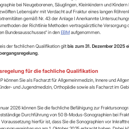
apeuten nach Fachgruppen
Erweiterter Landesausschus
graphie bei Neugeborenen, Säuglingen, Kleinkindern und Kindern
ASSUNG
Dienstplanung mit BD-Online
tur der Ärzte/Therapeuten
Zulassungsausschüsse
zwölften Lebensjahr mit Verdacht auf Fraktur eines langen Röhre
Bereitschaftspraxis/Notfallpra
ssituation
Koordinierungsstelle Weiterb
Extremitäten gemäß Nr. 43 der Anlage I Anerkannte Untersuchung
Kooperationsärzte
r
ik
Kompetenzzentrum Hygiene
methoden der Richtlinie Methoden vertragsärztliche Versorgung 
Bereitschaftsdienst-Vertrete
n
ik
Freie Allianz der Länder-KVe
n Bundesausschusses“ in den
EBM
aufgenommen.
ebene Praxissitze
rdnungen
NEUE VERSORGUNGSM
KV SIS BW SICHERSTEL
nung: Offen oder gesperrt?
IL
GMBH
Videosprechstunde
 der fachlichen Qualifikation gilt
bis zum 31. Dezember 2025 e
e
ASV
Übergangsregelung
.
& Informationsangebot
Hybrid-DRG
ungsoptionen
DMP
tpflichten
regelung für die fachliche Qualifikation
Innovationsfonds
CONFIDENCE
sausschuss
 können Sie als Facharzt für Allgemeinmedizin, Innere und Allge
PRIMA
Kinder- und Jugendmedizin, Orthopädie sowie als Facharzt im Gebi
HMEN PRAXIS
Prä-/Poststationäre Versorgu
tschaft & Businessplan
VERTRÄGE & RECHT
agement
anuar 2026 können Sie die fachliche Befähigung zur Fraktursonog
Verträge von A – Z
anagement
lbstständige Durchführung von 50 B-Modus-Sonographien bei Frak
Rechtsquellen
z & Schweigepflicht
Voraussetzung hierfür ist, dass Sie die Sonographien vor Inkrafttr
Bekanntmachungen
ortal
cherungsvereinbarung am 1. Oktober 2025 erbracht haben. Dabei k