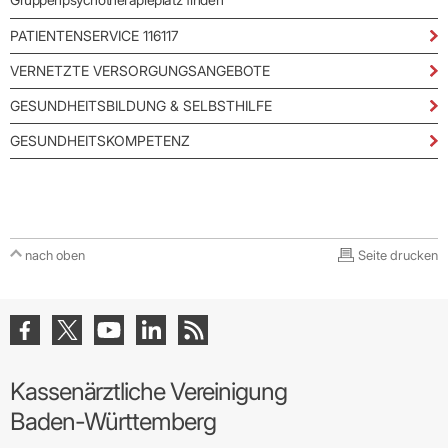
Praxen)
Verordnungsdaten
Ihrer
PATIENTENSERVICE 116117
Praxis
VERNETZTE VERSORGUNGSANGEBOTE
GESUNDHEITSBILDUNG & SELBSTHILFE
GESUNDHEITSKOMPETENZ
nach oben
Seite drucken
Kassenärztliche Vereinigung
Baden-Württemberg