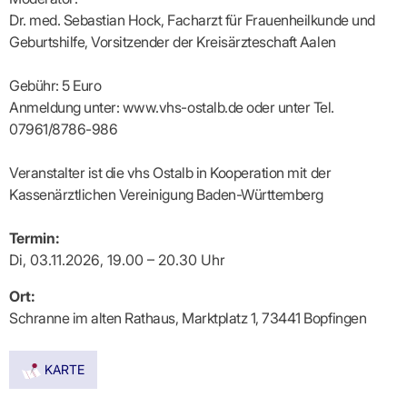
Lilie
ASV
ICD-
Leitbild
Vertragsarztpflichten
KV
Gesundheitst
Dr. med. Sebastian Hock, Facharzt für Frauenheilkunde und
10-
Falk
Hybrid-
Leitlinien
Vertreter
SIS
Diagnosen
Lingen
DRG
KOSA
Geburtshilfe, Vorsitzender der Kreisärzteschaft Aalen
–
Zulassungsausschuss
BW
Honorarverteilung
DMP
Beratungsstell
UNSERE
SICHERSTELLUNGS-
Abrechnungsprüfung
Innovationsfonds
zur
Gebühr: 5 Euro
UNTERNEHMEN
ORGANISATION
GMBH
Abrechnungswidersprüche
Selbsthilfe
CONFIDENCE
Anmeldung unter: www.vhs-ostalb.de oder unter Tel.
PRAXIS
Standorte
Patienteninfo
PRIMA
07961/8786-986
(Bezirksdirektionen)
VERORDNUNGEN
Betriebswirtschaft
Prä-/Poststationäre
&
Bezirksbeiräte
Versorgung
Verordnungen:
Businessplan
was,
Veranstalter ist die vhs Ostalb in Kooperation mit der
Organigramm
Praxismanagement
wie,
VERTRÄGE
Kassenärztlichen Vereinigung Baden-Württemberg
Historie
wie
Qualitätsmanagement
&
viel?
Datenschutz
RECHT
Arzneimittel
Termin:
&
Schweigepflicht
Heilmittel
Verträge
Di, 03.11.2026, 19.00 – 20.30 Uhr
von A
Mitgliederportal
Hilfsmittel
– Z
Ort:
IT &
Impfungen
Rechtsquellen
Online-
Schranne im alten Rathaus, Marktplatz 1, 73441 Bopfingen
Sprechstundenbedarf
Dienste
Bekanntmachungen
Teststreifen
Arbeitsunfähigkeitsbescheinigung
Verbandmittel
(AU)
KARTE
Sonstige
Terminservicestelle
Verordnungen
(für