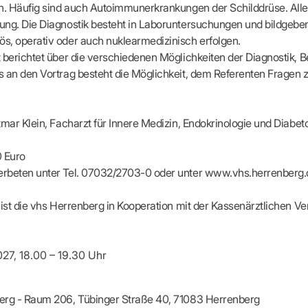
apeuten nach Fachgruppen
Erweiterter Landesausschus
n. Häufig sind auch Autoimmunerkrankungen der Schilddrüse. Alle
ASSUNG
Dienstplanung mit BD-Online
tur der Ärzte/Therapeuten
Zulassungsausschüsse
ng. Die Diagnostik besteht in Laboruntersuchungen und bildgebe
Bereitschaftspraxis/Notfallpra
ssituation
Koordinierungsstelle Weiterb
s, operativ oder auch nuklearmedizinisch erfolgen.
Kooperationsärzte
r
ik
Kompetenzzentrum Hygiene
 berichtet über die verschiedenen Möglichkeiten der Diagnostik,
Bereitschaftsdienst-Vertrete
n
ik
Freie Allianz der Länder-KVe
 an den Vortrag besteht die Möglichkeit, dem Referenten Fragen zu
ebene Praxissitze
rdnungen
NEUE VERSORGUNGSM
KV SIS BW SICHERSTEL
nung: Offen oder gesperrt?
IL
GMBH
Videosprechstunde
e
tmar Klein, Facharzt für Innere Medizin, Endokrinologie und Diabeto
ASV
& Informationsangebot
Hybrid-DRG
ungsoptionen
DMP
0 Euro
tpflichten
Innovationsfonds
rbeten unter Tel. 07032/2703-0 oder unter www.vhs.herrenberg.
CONFIDENCE
sausschuss
PRIMA
 ist die vhs Herrenberg in Kooperation mit der Kassenärztlichen
HMEN PRAXIS
Prä-/Poststationäre Versorgu
tschaft & Businessplan
VERTRÄGE & RECHT
agement
027, 18.00 – 19.30 Uhr
Verträge von A – Z
anagement
Rechtsquellen
z & Schweigepflicht
Bekanntmachungen
ortal
erg - Raum 206, Tübinger Straße 40, 71083 Herrenberg