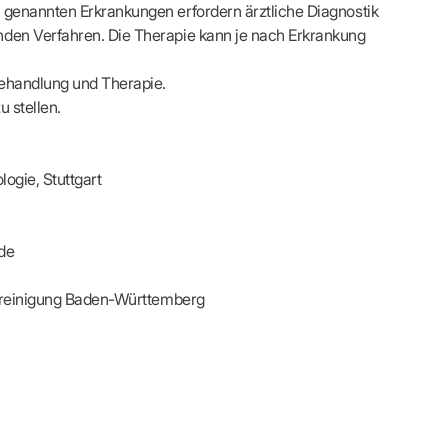
s
Kontaktformular
 genannten Erkrankungen erfordern ärztliche Diagnostik
FÜR IHRE PATIENTEN
Adressen & Zeiten
nden Verfahren. Die Therapie kann je nach Erkrankung
xis finden
ildung
MedCall – Infos für Mitglieder
Ansprechpartner
Arzt-Patienten-Forum Bestellung
Unsere Termine
 Behandlung und Therapie.
r-Börse
n
Gesundheitstage
Feedbackmanagement
 stellen.
KOSA – Beratungsstelle zur Selbsthilfe
ODELLE
LUNGS-
AUSSCHREIBUNGEN
Patienteninformationen
Laufende Ausschreibungen
logie, Stuttgart
de
 Vereinigung Baden-Württemberg
ng