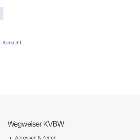
-Dienste
ähigkeitsbescheinigung (AU)
cestelle (für Praxen)
 Übersicht
Wegweiser KVBW
Adressen & Zeiten