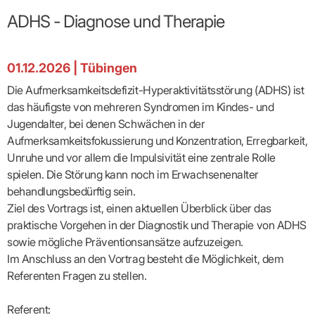
Broschüren
Broschüren
bekämpfen
Famulaturförd
eine
Delegierte
&
Ärztlicher
Frühe
VERSORGUNGSANGEBOTE
„Beratungsser
Suchen
Patientenrechte
Patienteninformationen
ADHS - Diagnose und Therapie
Plattform
Studium
Bereitschaftsdienst
Hilfen
IGeL-
Fachausschuss
für
für
ASV-Teams
Inserieren
Patientenanliegen
für
DATEN
Kodex
Hausärzte
Richtig
Ärzte“
Praxisnetze
alle
in Ihrer
Patienten
bewerben
Gruppenpsychotherapiebörse
Behandlungsdaten
&
Kommunalserv
Fachausschuss
Bestellservice
Nähe
Einrichtungsübergreifende
Psychotherapie
anfordern
Bereitschaftspraxis
Fachärzte
Praktikum/Referendariat
01.12.2026
|
Tübingen
QS
FAKTEN
ergo
trifft
DMP-Ärzte
finden
Zweitmeinungsverf
NOTFALLDIENST
KONTAKT
Fachausschuss
Selbsthilfe
in Ihrer
Komplexversorgung
Rundschreibe
Mitgliederstruktur
Gruppenpsychotherapieplatz
Die Aufmerksamkeitsdefizit-Hyperaktivitätsstörung (ADHS) ist
Psychotherapie
IGeL-
KOOPERATIONEN
Nähe
Ärztlicher
KVBW
Kontaktformul
finden
Verordnungsf
Leistungen
Bereitschaftsdienst
das häufigste von mehreren Syndromen im Kindes- und
Fachausschuss
Psychiatrische
ABRECHNUNG
Gemeinsame
NIEDERLASSUNG
Ärzte/Therapeuten
Adressen
Termine
Angestellte
Komplexversorgung
Prüfungseinrichtung
Dienstplanung
Jugendalter, bei denen Schwächen in der
nach
&
&
&
Anstellung
mit
Finanzausschuss
Fachgruppen
Zeiten
Landesausschuss
Veranstaltung
Aufmerksamkeitsfokussierung und Konzentration, Erregbarkeit,
HONORAR
BD-
Arztregister
Notfalldienstausschuss
Altersstruktur
Ansprechpartn
Erweiterter
Online
Unruhe und vor allem die Impulsivität eine zentrale Rolle
Abrechnung:
Assistenten
der
Landesausschuss
FÜR
Unsere
Bereitschaftspraxis/Notfallprax
wie,
Ärzte/Therapeuten
spielen. Die Störung kann noch im Erwachsenenalter
Ausgeschriebene
VORSTAND
Termine
Zulassungsausschüsse
finden
was,
IHRE
Praxissitze
Versorgungssituation
behandlungsbedürftig sein.
wann,
Feedbackman
Dr.
Koordinierungsstelle
Kooperationsärzte
PATIENTEN
Bedarfsplanung:
KBV-
wohin?
Ziel des Vortrags ist, einen aktuellen Überblick über das
Karsten
Weiterbildung
Bereitschaftsdienst-
Offen
Statistik
MedCall
Braun
Arzthonorare
AUSSCHREI
praktische Vorgehen in der Diagnostik und Therapie von ADHS
Kompetenzzentrum
Vertreter-
oder
–
GKV-
Dr.
Hygiene
Börse
Psychotherapeutenhonorare
gesperrt?
Infos
sowie mögliche Präventionsansätze aufzuzeigen.
Laufende
Statistik
Doris
Freie
für
Ausschreibun
Abschlagszahlungen
Ermächtigte
Im Anschluss an den Vortrag besteht die Möglichkeit, dem
Reinhardt
Arzneiverordnungen
Allianz
Mitglieder
NEUE
EBM
Förderung
der
Referenten Fragen zu stellen.
Arzt-
&
&
VERSORGUNGSMODELLE
Länder-
GESCHÄFTSFÜHRUNG
UNSER
Patienten-
regionale
Informationsangebot
KVen
Videosprechstunde
Forum
Gebührenziffern
STIL
Susanne
Referent:
Niederlassungsoptionen
Bestellung