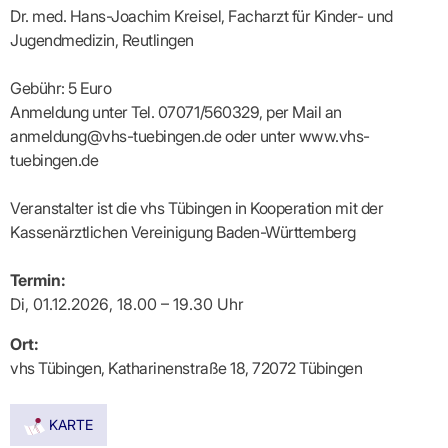
Lilie
ASV
ICD-
Leitbild
Vertragsarztpflichten
KV
Dr. med. Hans-Joachim Kreisel, Facharzt für Kinder- und
Gesundheitst
10-
Falk
Hybrid-
Leitlinien
Vertreter
SIS
Diagnosen
Jugendmedizin, Reutlingen
Lingen
DRG
KOSA
–
Zulassungsausschuss
BW
Honorarverteilung
DMP
Beratungsstell
UNSERE
SICHERSTELLUNGS-
Abrechnungsprüfung
Innovationsfonds
Gebühr: 5 Euro
zur
UNTERNEHMEN
ORGANISATION
GMBH
Abrechnungswidersprüche
Selbsthilfe
CONFIDENCE
Anmeldung unter Tel. 07071/560329, per Mail an
PRAXIS
Standorte
Patienteninfo
PRIMA
anmeldung@vhs-tuebingen.de oder unter www.vhs-
(Bezirksdirektionen)
VERORDNUNGEN
Betriebswirtschaft
Prä-/Poststationäre
tuebingen.de
&
Bezirksbeiräte
Versorgung
Verordnungen:
Businessplan
was,
Organigramm
Praxismanagement
wie,
Veranstalter ist die vhs Tübingen in Kooperation mit der
VERTRÄGE
Historie
wie
Qualitätsmanagement
Kassenärztlichen Vereinigung Baden-Württemberg
&
viel?
Datenschutz
RECHT
Arzneimittel
&
Termin:
Schweigepflicht
Heilmittel
Verträge
von A
Di, 01.12.2026, 18.00 – 19.30 Uhr
Mitgliederportal
Hilfsmittel
– Z
IT &
Impfungen
Rechtsquellen
Online-
Ort:
Sprechstundenbedarf
Dienste
Bekanntmachungen
vhs Tübingen, Katharinenstraße 18, 72072 Tübingen
Teststreifen
Arbeitsunfähigkeitsbescheinigung
Verbandmittel
(AU)
Sonstige
Terminservicestelle
KARTE
Verordnungen
(für