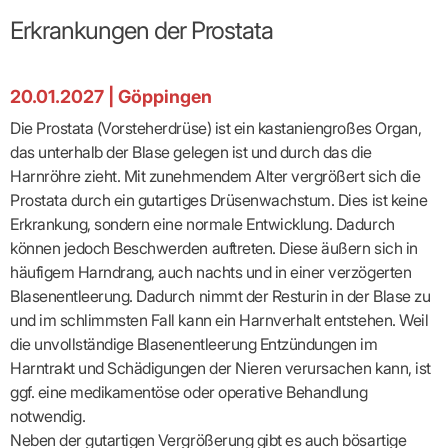
Broschüren
Broschüren
bekämpfen
Famulaturförd
eine
Delegierte
&
Ärztlicher
Frühe
VERSORGUNGSANGEBOTE
„Beratungsser
Suchen
Patientenrechte
Patienteninformationen
Erkrankungen der Prostata
Plattform
Studium
Bereitschaftsdienst
Hilfen
IGeL-
Fachausschuss
für
für
ASV-Teams
Inserieren
Patientenanliegen
für
DATEN
Kodex
Hausärzte
Richtig
Ärzte“
Praxisnetze
alle
in Ihrer
Patienten
bewerben
Gruppenpsychotherapiebörse
Behandlungsdaten
&
Kommunalserv
Fachausschuss
Bestellservice
Nähe
Einrichtungsübergreifende
Psychotherapie
anfordern
Bereitschaftspraxis
Fachärzte
Praktikum/Referendariat
20.01.2027
|
Göppingen
QS
FAKTEN
ergo
trifft
DMP-Ärzte
finden
Zweitmeinungsverf
NOTFALLDIENST
KONTAKT
Fachausschuss
Selbsthilfe
in Ihrer
Komplexversorgung
Rundschreibe
Mitgliederstruktur
Gruppenpsychotherapieplatz
Die Prostata (Vorsteherdrüse) ist ein kastaniengroßes Organ,
Psychotherapie
IGeL-
KOOPERATIONEN
Nähe
Ärztlicher
KVBW
Kontaktformul
finden
Verordnungsf
Leistungen
Bereitschaftsdienst
das unterhalb der Blase gelegen ist und durch das die
Fachausschuss
Psychiatrische
ABRECHNUNG
Gemeinsame
NIEDERLASSUNG
Ärzte/Therapeuten
Adressen
Termine
Angestellte
Komplexversorgung
Prüfungseinrichtung
Dienstplanung
Harnröhre zieht. Mit zunehmendem Alter vergrößert sich die
nach
&
&
&
Anstellung
mit
Finanzausschuss
Fachgruppen
Zeiten
Landesausschuss
Veranstaltung
Prostata durch ein gutartiges Drüsenwachstum. Dies ist keine
HONORAR
BD-
Arztregister
Notfalldienstausschuss
Altersstruktur
Ansprechpartn
Erweiterter
Online
Erkrankung, sondern eine normale Entwicklung. Dadurch
Abrechnung:
Assistenten
der
Landesausschuss
FÜR
Unsere
Bereitschaftspraxis/Notfallprax
wie,
Ärzte/Therapeuten
können jedoch Beschwerden auftreten. Diese äußern sich in
Ausgeschriebene
VORSTAND
Termine
Zulassungsausschüsse
finden
was,
IHRE
Praxissitze
Versorgungssituation
häufigem Harndrang, auch nachts und in einer verzögerten
wann,
Feedbackman
Dr.
Koordinierungsstelle
Kooperationsärzte
PATIENTEN
Bedarfsplanung:
KBV-
wohin?
Blasenentleerung. Dadurch nimmt der Resturin in der Blase zu
Karsten
Weiterbildung
Bereitschaftsdienst-
Offen
Statistik
MedCall
Braun
Arzthonorare
AUSSCHREI
und im schlimmsten Fall kann ein Harnverhalt entstehen. Weil
Kompetenzzentrum
Vertreter-
oder
–
GKV-
Dr.
Hygiene
Börse
Psychotherapeutenhonorare
gesperrt?
Infos
die unvollständige Blasenentleerung Entzündungen im
Laufende
Statistik
Doris
Freie
für
Ausschreibun
Abschlagszahlungen
Ermächtigte
Harntrakt und Schädigungen der Nieren verursachen kann, ist
Reinhardt
Arzneiverordnungen
Allianz
Mitglieder
NEUE
EBM
Förderung
der
ggf. eine medikamentöse oder operative Behandlung
Arzt-
&
&
VERSORGUNGSMODELLE
Länder-
GESCHÄFTSFÜHRUNG
UNSER
Patienten-
notwendig.
regionale
Informationsangebot
KVen
Videosprechstunde
Forum
Gebührenziffern
STIL
Susanne
Neben der gutartigen Vergrößerung gibt es auch bösartige
Niederlassungsoptionen
Bestellung