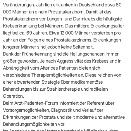
Lilie
ASV
ICD-
Leitbild
Vertragsarztpflichten
KV
Veränderungen. Jährlich erkranken in Deutschland etwa 60
Gesundheitst
10-
Falk
Hybrid-
Leitlinien
Vertreter
SIS
Diagnosen
000 Männer an einem Prostatakarzinom. Damit ist das
Lingen
DRG
KOSA
–
Zulassungsausschuss
BW
Honorarverteilung
Prostatakarzinom vor Lungen- und Darmkrebs die häufigste
DMP
Beratungsstell
UNSERE
SICHERSTELLUNGS-
Abrechnungsprüfung
Innovationsfonds
Krebserkrankung bei Männern. Das mittlere Erkrankungsalter
zur
UNTERNEHMEN
ORGANISATION
GMBH
Abrechnungswidersprüche
Selbsthilfe
CONFIDENCE
liegt bei ca. 69 Jahren. Etwa 12 000 Männer versterben pro
PRAXIS
Standorte
Patienteninfo
PRIMA
Jahr an den Folgen eines Prostatakarzinoms. Erkrankungen
(Bezirksdirektionen)
VERORDNUNGEN
Betriebswirtschaft
Prä-/Poststationäre
jüngerer Männer sind jedoch keine Seltenheit.
&
Bezirksbeiräte
Versorgung
Verordnungen:
Businessplan
Dank der Früherkennung sind die Heilungschancen immer
was,
Organigramm
Praxismanagement
wie,
größer geworden. Je nach Aggressivität des Krebses und in
VERTRÄGE
Historie
wie
Qualitätsmanagement
Abhängigkeit vom Alter des Patienten bieten sich
&
viel?
Datenschutz
verschiedene Therapiemöglichkeiten an. Diese reichen von
RECHT
Arzneimittel
&
einer abwartenden Strategie über medikamentöse
Schweigepflicht
Heilmittel
Verträge
von A
Behandlungen bis zur Strahlentherapie und radikalen
Mitgliederportal
Hilfsmittel
– Z
IT &
Operation.
Impfungen
Rechtsquellen
Online-
Sprechstundenbedarf
Beim Arzt-Patienten-Forum informiert der Referent über
Dienste
Bekanntmachungen
Teststreifen
Vorsorgemöglichkeiten, Diagnostik und Verlauf der
Arbeitsunfähigkeitsbescheinigung
Verbandmittel
(AU)
Erkrankungen der Prostata und stellt moderne und alternative
Sonstige
Terminservicestelle
Behandlungsmöglichkeiten vor.
Verordnungen
(für