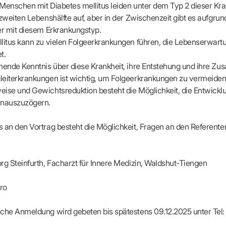
apeuten nach Fachgruppen
Erweiterter Landesausschus
Menschen mit Diabetes mellitus leiden unter dem Typ 2 dieser Krank
ASSUNG
Dienstplanung mit BD-Online
tur der Ärzte/Therapeuten
Zulassungsausschüsse
 zweiten Lebenshälfte auf, aber in der Zwischenzeit gibt es aufgr
Bereitschaftspraxis/Notfallpra
ssituation
Koordinierungsstelle Weiterb
er mit diesem Erkrankungstyp.
Kooperationsärzte
r
ik
Kompetenzzentrum Hygiene
litus kann zu vielen Folgeerkrankungen führen, die Lebenserwart
Bereitschaftsdienst-Vertrete
n
ik
Freie Allianz der Länder-KVe
t.
ebene Praxissitze
rdnungen
chende Kenntnis über diese Krankheit, ihre Entstehung und ihre 
NEUE VERSORGUNGSM
KV SIS BW SICHERSTEL
nung: Offen oder gesperrt?
eiterkrankungen ist wichtig, um Folgeerkrankungen zu vermeiden
IL
GMBH
Videosprechstunde
e
ise und Gewichtsreduktion besteht die Möglichkeit, die Entwicklu
ASV
& Informationsangebot
inauszuzögern.
Hybrid-DRG
ungsoptionen
DMP
tpflichten
Innovationsfonds
 an den Vortrag besteht die Möglichkeit, Fragen an den Referenten
CONFIDENCE
sausschuss
PRIMA
HMEN PRAXIS
Prä-/Poststationäre Versorgu
rg Steinfurth, Facharzt für Innere Medizin, Waldshut-Tiengen
tschaft & Businessplan
VERTRÄGE & RECHT
agement
uro
Verträge von A – Z
anagement
Rechtsquellen
z & Schweigepflicht
sche Anmeldung wird gebeten bis spätestens 09.12.2025 unter Te
Bekanntmachungen
ortal