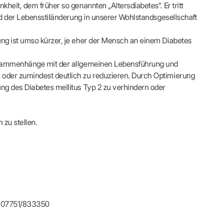
s
Kontaktformular
heit, dem früher so genannten „Altersdiabetes“. Er tritt
FÜR IHRE PATIENTEN
Adressen & Zeiten
und der Lebensstiländerung in unserer Wohlstandsgesellschaft
xis finden
ildung
MedCall – Infos für Mitglieder
Ansprechpartner
Arzt-Patienten-Forum Bestellung
Unsere Termine
ung ist umso kürzer, je eher der Mensch an einem Diabetes
r-Börse
n
Gesundheitstage
Feedbackmanagement
KOSA – Beratungsstelle zur Selbsthilfe
Zusammenhänge mit der allgemeinen Lebensführung und
ODELLE
LUNGS-
AUSSCHREIBUNGEN
Patienteninformationen
 oder zumindest deutlich zu reduzieren. Durch Optimierung
Laufende Ausschreibungen
ng des Diabetes mellitus Typ 2 zu verhindern oder
 zu stellen.
ng
l: 07751/833350