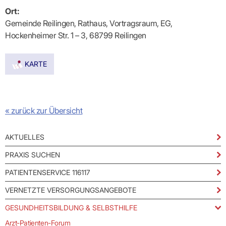
Praxen)
Verordnungsdaten
Ort:
Ihrer
Praxis
Gemeinde Reilingen, Rathaus, Vortragsraum, EG,
Hockenheimer Str. 1 – 3, 68799 Reilingen
KARTE
« zurück zur Übersicht
AKTUELLES
PRAXIS SUCHEN
PATIENTENSERVICE 116117
VERNETZTE VERSORGUNGSANGEBOTE
GESUNDHEITSBILDUNG & SELBSTHILFE
Arzt-Patienten-Forum