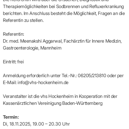
Lilie
ASV
ICD-
Leitbild
Vertragsarztpflichten
KV
Gesundheitst
Therapiemöglichkeiten bei Sodbrennen und Refluxerkrankung
10-
Falk
Hybrid-
Leitlinien
Vertreter
SIS
Diagnosen
Lingen
DRG
KOSA
berichten. Im Anschluss besteht die Möglichkeit, Fragen an die
–
Zulassungsausschuss
BW
Honorarverteilung
DMP
Referentin zu stellen.
Beratungsstell
UNSERE
SICHERSTELLUNGS-
Abrechnungsprüfung
Innovationsfonds
zur
UNTERNEHMEN
ORGANISATION
GMBH
Abrechnungswidersprüche
Selbsthilfe
CONFIDENCE
Referentin:
PRAXIS
Standorte
Patienteninfo
PRIMA
Dr. med. Meenakshi Aggarwal, Fachärztin für Innere Medizin,
(Bezirksdirektionen)
VERORDNUNGEN
Betriebswirtschaft
Prä-/Poststationäre
Gastroenterologie, Mannheim
&
Bezirksbeiräte
Versorgung
Verordnungen:
Businessplan
was,
Organigramm
Praxismanagement
wie,
VERTRÄGE
Eintritt: frei
Historie
wie
Qualitätsmanagement
&
viel?
Datenschutz
RECHT
Arzneimittel
Anmeldung erforderlich unter Tel.-Nr.: 06205/213810 oder per
&
Schweigepflicht
Heilmittel
Verträge
E-Mail: info@vhs-hockenheim.de
von A
Mitgliederportal
Hilfsmittel
– Z
IT &
Impfungen
Veranstalter ist die vhs Hockenheim in Kooperation mit der
Rechtsquellen
Online-
Sprechstundenbedarf
Kassenärztlichen Vereinigung Baden-Württemberg
Dienste
Bekanntmachungen
Teststreifen
Arbeitsunfähigkeitsbescheinigung
Verbandmittel
(AU)
Termin:
Sonstige
Terminservicestelle
Di, 18.11.2025, 19.00 – 20.30 Uhr
Verordnungen
(für