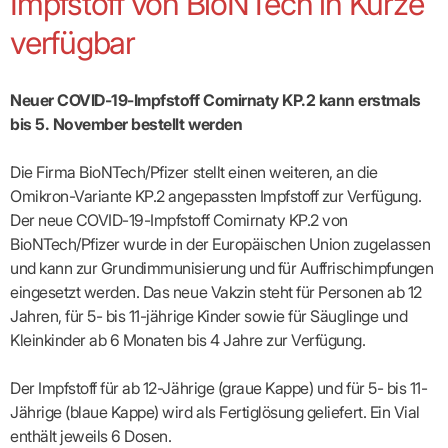
Impfstoff von BioNTech in Kürze
Broschüren
Broschüren
bekämpfen
Famulaturförd
eine
Delegierte
&
Ärztlicher
Frühe
VERSORGUNGSANGEBOTE
„Beratungsser
Suchen
Patientenrechte
Patienteninformationen
Plattform
Studium
Bereitschaftsdienst
verfügbar
Hilfen
IGeL-
Fachausschuss
für
für
ASV-Teams
Inserieren
Patientenanliegen
für
DATEN
Kodex
Hausärzte
Richtig
Ärzte“
Praxisnetze
alle
in Ihrer
Patienten
bewerben
Gruppenpsychotherapiebörse
Behandlungsdaten
&
Kommunalserv
Fachausschuss
Bestellservice
Nähe
Einrichtungsübergreifende
Psychotherapie
anfordern
Bereitschaftspraxis
Fachärzte
Praktikum/Referendariat
QS
FAKTEN
ergo
Neuer COVID-19-Impfstoff Comirnaty KP.2 kann erstmals
trifft
DMP-Ärzte
finden
Zweitmeinungsverf
NOTFALLDIENST
KONTAKT
Fachausschuss
Selbsthilfe
in Ihrer
Komplexversorgung
Rundschreibe
Mitgliederstruktur
bis 5. November bestellt werden
Gruppenpsychotherapieplatz
Psychotherapie
IGeL-
KOOPERATIONEN
Nähe
Ärztlicher
KVBW
Kontaktformul
finden
Verordnungsf
Leistungen
Bereitschaftsdienst
Fachausschuss
Psychiatrische
ABRECHNUNG
Gemeinsame
NIEDERLASSUNG
Ärzte/Therapeuten
Adressen
Termine
Angestellte
Die Firma BioNTech/Pfizer stellt einen weiteren, an die
Komplexversorgung
Prüfungseinrichtung
Dienstplanung
nach
&
&
&
Anstellung
mit
Finanzausschuss
Fachgruppen
Zeiten
Omikron-Variante KP.2 angepassten Impfstoff zur Verfügung.
Landesausschuss
Veranstaltung
HONORAR
BD-
Arztregister
Notfalldienstausschuss
Altersstruktur
Ansprechpartn
Der neue COVID-19-Impfstoff Comirnaty KP.2 von
Erweiterter
Online
Abrechnung:
Assistenten
der
Landesausschuss
FÜR
Unsere
BioNTech/Pfizer wurde in der Europäischen Union zugelassen
Bereitschaftspraxis/Notfallprax
wie,
Ärzte/Therapeuten
Ausgeschriebene
VORSTAND
Termine
Zulassungsausschüsse
finden
was,
IHRE
und kann zur Grundimmunisierung und für Auffrischimpfungen
Praxissitze
Versorgungssituation
wann,
Feedbackman
Dr.
Koordinierungsstelle
Kooperationsärzte
PATIENTEN
eingesetzt werden. Das neue Vakzin steht für Personen ab 12
Bedarfsplanung:
KBV-
wohin?
Karsten
Weiterbildung
Bereitschaftsdienst-
Offen
Statistik
MedCall
Braun
Jahren, für 5- bis 11-jährige Kinder sowie für Säuglinge und
Arzthonorare
AUSSCHREI
Kompetenzzentrum
Vertreter-
oder
–
GKV-
Dr.
Hygiene
Börse
Psychotherapeutenhonorare
Kleinkinder ab 6 Monaten bis 4 Jahre zur Verfügung.
gesperrt?
Infos
Laufende
Statistik
Doris
Freie
für
Ausschreibun
Abschlagszahlungen
Ermächtigte
Reinhardt
Arzneiverordnungen
Allianz
Mitglieder
NEUE
EBM
Förderung
Der Impfstoff für ab 12-Jährige (graue Kappe) und für 5- bis 11-
der
Arzt-
&
&
VERSORGUNGSMODELLE
Länder-
GESCHÄFTSFÜHRUNG
UNSER
Jährige (blaue Kappe) wird als Fertiglösung geliefert. Ein Vial
Patienten-
regionale
Informationsangebot
KVen
Videosprechstunde
Forum
Gebührenziffern
STIL
Susanne
enthält jeweils 6 Dosen.
Niederlassungsoptionen
Bestellung