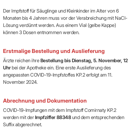
Lilie
ASV
ICD-
Leitbild
Vertragsarztpflichten
KV
Gesundheitst
10-
Falk
Hybrid-
Leitlinien
Der Impfstoff für Säuglinge und Kleinkinder im Alter von 6
Vertreter
SIS
Diagnosen
Lingen
DRG
KOSA
–
Monaten bis 4 Jahren muss vor der Verabreichung mit NaCl-
Zulassungsausschuss
BW
Honorarverteilung
DMP
Beratungsstell
UNSERE
Lösung verdünnt werden. Aus einem Vial (gelbe Kappe)
SICHERSTELLUNGS-
Abrechnungsprüfung
Innovationsfonds
zur
UNTERNEHMEN
ORGANISATION
GMBH
Abrechnungswidersprüche
Selbsthilfe
können 3 Dosen entnommen werden.
CONFIDENCE
PRAXIS
Standorte
Patienteninfo
PRIMA
(Bezirksdirektionen)
VERORDNUNGEN
Betriebswirtschaft
Prä-/Poststationäre
&
Bezirksbeiräte
Erstmalige Bestellung und Auslieferung
Versorgung
Verordnungen:
Businessplan
was,
Organigramm
Ärzte reichen ihre
Bestellung bis Dienstag, 5. November, 12
Praxismanagement
wie,
VERTRÄGE
Historie
wie
Uhr
bei der Apotheke ein. Eine erste Auslieferung des
Qualitätsmanagement
&
viel?
angepassten COVID-19-Impfstoffes KP.2 erfolgt am 11.
Datenschutz
RECHT
Arzneimittel
&
November 2024.
Schweigepflicht
Heilmittel
Verträge
von A
Mitgliederportal
Hilfsmittel
– Z
IT &
Impfungen
Abrechnung und Dokumentation
Rechtsquellen
Online-
Sprechstundenbedarf
Dienste
Bekanntmachungen
COVID-19-Impfungen mit dem Impfstoff Comirnaty KP.2
Teststreifen
Arbeitsunfähigkeitsbescheinigung
werden mit der
Impfziffer 88348
und dem entsprechenden
Verbandmittel
(AU)
Suffix abgerechnet.
Sonstige
Terminservicestelle
Verordnungen
(für