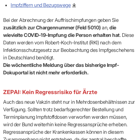
Praxen)
Verordnungsdaten
Impfziffern und Bezugswege
Ihrer
Praxis
Bei der Abrechnung der Auffrischimpfungen geben Sie
zusätzlich zur Chargennummer (Feld 5010)
an,
die
wievielte COVID-19-Impfung die Person erhalten hat
. Diese
Daten werden vom Robert-Koch-Institut (RKI) nach dem
Infektionsschutzgesetz zur Beobachtung des Impfgeschehens
in Deutschland benötigt.
Die wöchentliche Meldung über das bisherige Impf-
Dokuportal ist nicht mehr erforderlich.
ZEPAI: Kein Regressrisiko für Ärzte
Auch das neue Vakzin steht nur in Mehrdosenbehältnissen zur
Verfügung. Sollten trotz bedarfsgerechter Bestellung und
Terminplanung Impfstoffdosen verworfen werden müssen,
wird der Bund weiterhin keine Regressansprüche erheben.
Regressansprüche der Krankenkassen können in diesem
Zusammenhang nicht entstehen, da der zentral beschaffte