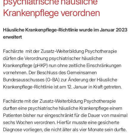
psychiatrische häusliche
Broschüren
Broschüren
bekämpfen
Famulaturförd
eine
Delegierte
&
Ärztlicher
Frühe
VERSORGUNGSANGEBOTE
„Beratungsser
Suchen
Patientenrechte
Patienteninformationen
Plattform
Studium
Bereitschaftsdienst
Krankenpflege verordnen
Hilfen
IGeL-
Fachausschuss
für
für
ASV-Teams
Inserieren
Patientenanliegen
für
DATEN
Kodex
Hausärzte
Richtig
Ärzte“
Praxisnetze
alle
in Ihrer
Patienten
bewerben
Gruppenpsychotherapiebörse
Behandlungsdaten
&
Kommunalserv
Fachausschuss
Bestellservice
Nähe
Einrichtungsübergreifende
Psychotherapie
anfordern
Bereitschaftspraxis
Fachärzte
Praktikum/Referendariat
QS
FAKTEN
ergo
Häusliche Krankenpflege-Richtlinie wurde im Januar 2023
trifft
DMP-Ärzte
finden
Zweitmeinungsverf
NOTFALLDIENST
KONTAKT
Fachausschuss
Selbsthilfe
in Ihrer
Komplexversorgung
Rundschreibe
Mitgliederstruktur
erweitert
Gruppenpsychotherapieplatz
Psychotherapie
IGeL-
KOOPERATIONEN
Nähe
Ärztlicher
KVBW
Kontaktformul
finden
Verordnungsf
Leistungen
Bereitschaftsdienst
Fachausschuss
Psychiatrische
ABRECHNUNG
Gemeinsame
NIEDERLASSUNG
Ärzte/Therapeuten
Adressen
Termine
Angestellte
Fachärzte mit der Zusatz-Weiterbildung Psychotherapie
Komplexversorgung
Prüfungseinrichtung
Dienstplanung
nach
&
&
&
Anstellung
mit
Finanzausschuss
Fachgruppen
Zeiten
dürfen die Verordnung psychiatrischer häuslicher
Landesausschuss
Veranstaltung
HONORAR
BD-
Arztregister
Notfalldienstausschuss
Altersstruktur
Ansprechpartn
Krankenpflege (pHKP) nun ohne zeitliche Einschränkungen
Erweiterter
Online
Abrechnung:
Assistenten
der
Landesausschuss
FÜR
Unsere
vornehmen. Der Beschluss des Gemeinsamen
Bereitschaftspraxis/Notfallprax
wie,
Ärzte/Therapeuten
Ausgeschriebene
VORSTAND
Termine
Zulassungsausschüsse
finden
was,
IHRE
Bundesausschusses (G-BA) zur Änderung der Häusliche
Praxissitze
Versorgungssituation
wann,
Feedbackman
Dr.
Koordinierungsstelle
Kooperationsärzte
PATIENTEN
Krankenpflege-Richtlinie ist am 12. Januar in Kraft getreten.
Bedarfsplanung:
KBV-
wohin?
Karsten
Weiterbildung
Bereitschaftsdienst-
Offen
Statistik
MedCall
Braun
Arzthonorare
AUSSCHREI
Kompetenzzentrum
Vertreter-
oder
–
GKV-
Dr.
Hygiene
Börse
Psychotherapeutenhonorare
Fachärzte mit der Zusatz-Weiterbildung Psychotherapie
gesperrt?
Infos
Laufende
Statistik
Doris
Freie
für
Ausschreibun
Abschlagszahlungen
Ermächtigte
durften eine psychiatrische häusliche Krankenpflege einem
Reinhardt
Arzneiverordnungen
Allianz
Mitglieder
NEUE
EBM
Förderung
Patienten bisher nur eingeschränkt für die Dauer von maximal
der
Arzt-
&
&
VERSORGUNGSMODELLE
Länder-
GESCHÄFTSFÜHRUNG
UNSER
sechs Wochen verordnen. Hierfür musste eine gesicherte
Patienten-
regionale
Informationsangebot
KVen
Videosprechstunde
Forum
Gebührenziffern
STIL
Susanne
Diagnose vorliegen, die nicht älter als vier Monate sein durfte.
Niederlassungsoptionen
Bestellung