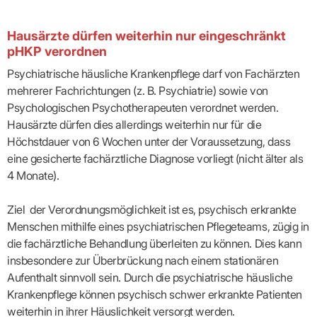
Lilie
ASV
ICD-
Leitbild
Vertragsarztpflichten
KV
Gesundheitst
10-
Falk
Hybrid-
Leitlinien
Vertreter
SIS
Diagnosen
Lingen
DRG
KOSA
Hausärzte dürfen weiterhin nur eingeschränkt
–
Zulassungsausschuss
BW
Honorarverteilung
DMP
pHKP verordnen
Beratungsstell
UNSERE
SICHERSTELLUNGS-
Abrechnungsprüfung
Innovationsfonds
zur
UNTERNEHMEN
Psychiatrische häusliche Krankenpflege darf von Fachärzten
ORGANISATION
GMBH
Abrechnungswidersprüche
Selbsthilfe
CONFIDENCE
PRAXIS
mehrerer Fachrichtungen (z. B. Psychiatrie) sowie von
Standorte
Patienteninfo
PRIMA
(Bezirksdirektionen)
VERORDNUNGEN
Betriebswirtschaft
Psychologischen Psychotherapeuten verordnet werden.
Prä-/Poststationäre
&
Bezirksbeiräte
Versorgung
Verordnungen:
Hausärzte dürfen dies allerdings weiterhin nur für die
Businessplan
was,
Organigramm
Höchstdauer von 6 Wochen unter der Voraussetzung, dass
Praxismanagement
wie,
VERTRÄGE
Historie
wie
eine gesicherte fachärztliche Diagnose vorliegt (nicht älter als
Qualitätsmanagement
&
viel?
4 Monate).
Datenschutz
RECHT
Arzneimittel
&
Schweigepflicht
Heilmittel
Verträge
Ziel der Verordnungsmöglichkeit ist es, psychisch erkrankte
von A
Mitgliederportal
Hilfsmittel
– Z
Menschen mithilfe eines psychiatrischen Pflegeteams, zügig in
IT &
Impfungen
Rechtsquellen
die fachärztliche Behandlung überleiten zu können. Dies kann
Online-
Sprechstundenbedarf
Dienste
Bekanntmachungen
insbesondere zur Überbrückung nach einem stationären
Teststreifen
Arbeitsunfähigkeitsbescheinigung
Aufenthalt sinnvoll sein. Durch die psychiatrische häusliche
Verbandmittel
(AU)
Krankenpflege können psychisch schwer erkrankte Patienten
Sonstige
Terminservicestelle
Verordnungen
(für
weiterhin in ihrer Häuslichkeit versorgt werden.