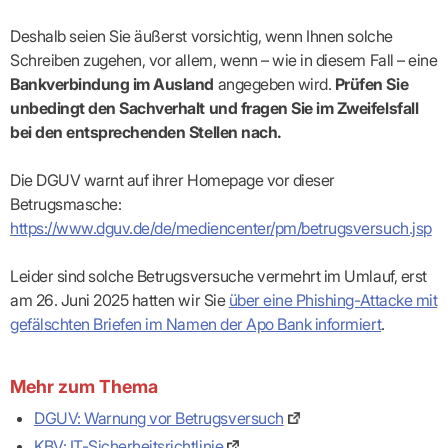
Lilie
ASV
ICD-
Leitbild
Vertragsarztpflichten
KV
Gesundheitst
10-
Falk
Hybrid-
Leitlinien
Deshalb seien Sie äußerst vorsichtig, wenn Ihnen solche
Vertreter
SIS
Diagnosen
Lingen
DRG
KOSA
–
Schreiben zugehen, vor allem, wenn – wie in diesem Fall – eine
Zulassungsausschuss
BW
Honorarverteilung
DMP
Beratungsstell
UNSERE
Bankverbindung im Ausland
angegeben wird.
Prüfen Sie
SICHERSTELLUNGS-
Abrechnungsprüfung
Innovationsfonds
zur
UNTERNEHMEN
ORGANISATION
GMBH
Abrechnungswidersprüche
Selbsthilfe
unbedingt den Sachverhalt und fragen Sie im Zweifelsfall
CONFIDENCE
PRAXIS
Standorte
Patienteninfo
bei den entsprechenden Stellen nach.
PRIMA
(Bezirksdirektionen)
VERORDNUNGEN
Betriebswirtschaft
Prä-/Poststationäre
&
Bezirksbeiräte
Versorgung
Verordnungen:
Die DGUV warnt auf ihrer Homepage vor dieser
Businessplan
was,
Organigramm
Betrugsmasche:
Praxismanagement
wie,
VERTRÄGE
Historie
wie
Qualitätsmanagement
https://www.dguv.de/de/mediencenter/pm/betrugsversuch.jsp
&
viel?
Datenschutz
RECHT
Arzneimittel
&
Leider sind solche Betrugsversuche vermehrt im Umlauf, erst
Schweigepflicht
Heilmittel
Verträge
von A
am 26. Juni 2025 hatten wir Sie
über eine Phishing-Attacke mit
Mitgliederportal
Hilfsmittel
– Z
gefälschten Briefen im Namen der Apo Bank informiert
.
IT &
Impfungen
Rechtsquellen
Online-
Sprechstundenbedarf
Dienste
Bekanntmachungen
Teststreifen
Arbeitsunfähigkeitsbescheinigung
Mehr zum Thema
Verbandmittel
(AU)
DGUV: Warnung vor Betrugsversuch
Sonstige
Terminservicestelle
Verordnungen
(für
KBV: IT-Sicherheitsrichtlinie