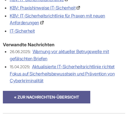
Praxen)
Verordnungsdaten
KBV: Praxishinweise IT-Sicherheit
Ihrer
Praxis
KBV: IT-Sicherheitsrichtlinie für Praxen mit neuen
Anforderungen
IT-Sicherheit
Verwandte Nachrichten
:
Warnung vor aktueller Betrugswelle mit
26.06.2025
gefälschten Briefen
:
Aktualisierte IT-Sicherheitsrichtlinie richtet
15.04.2025
Fokus auf Sicherheitsbewusstsein und Prävention von
Cyberkriminalität
« ZUR NACHRICHTEN-ÜBERSICHT