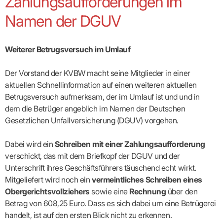
Zahlungsaufforderungen im
Broschüren
Broschüren
bekämpfen
Famulaturförd
eine
Delegierte
&
Ärztlicher
Frühe
VERSORGUNGSANGEBOTE
„Beratungsser
Suchen
Patientenrechte
Patienteninformationen
Plattform
Studium
Bereitschaftsdienst
Namen der DGUV
Hilfen
IGeL-
Fachausschuss
für
für
ASV-Teams
Inserieren
Patientenanliegen
für
DATEN
Kodex
Hausärzte
Richtig
Ärzte“
Praxisnetze
alle
in Ihrer
Patienten
bewerben
Gruppenpsychotherapiebörse
Behandlungsdaten
&
Kommunalserv
Fachausschuss
Bestellservice
Nähe
Einrichtungsübergreifende
Psychotherapie
anfordern
Bereitschaftspraxis
Fachärzte
Praktikum/Referendariat
QS
FAKTEN
ergo
Weiterer Betrugsversuch im Umlauf
trifft
DMP-Ärzte
finden
Zweitmeinungsverf
NOTFALLDIENST
KONTAKT
Fachausschuss
Selbsthilfe
in Ihrer
Komplexversorgung
Rundschreibe
Mitgliederstruktur
Gruppenpsychotherapieplatz
Psychotherapie
IGeL-
KOOPERATIONEN
Nähe
Ärztlicher
KVBW
Kontaktformul
finden
Verordnungsf
Leistungen
Der Vorstand der KVBW macht seine Mitglieder in einer
Bereitschaftsdienst
Fachausschuss
Psychiatrische
ABRECHNUNG
Gemeinsame
NIEDERLASSUNG
Ärzte/Therapeuten
Adressen
Termine
Angestellte
aktuellen Schnellinformation auf einen weiteren aktuellen
Komplexversorgung
Prüfungseinrichtung
Dienstplanung
nach
&
&
&
Anstellung
mit
Finanzausschuss
Fachgruppen
Zeiten
Betrugsversuch aufmerksam, der im Umlauf ist und und in
Landesausschuss
Veranstaltung
HONORAR
BD-
Arztregister
Notfalldienstausschuss
Altersstruktur
Ansprechpartn
dem die Betrüger angeblich im Namen der Deutschen
Erweiterter
Online
Abrechnung:
Assistenten
der
Landesausschuss
FÜR
Unsere
Gesetzlichen Unfallversicherung (DGUV) vorgehen.
Bereitschaftspraxis/Notfallprax
wie,
Ärzte/Therapeuten
Ausgeschriebene
VORSTAND
Termine
Zulassungsausschüsse
finden
was,
IHRE
Praxissitze
Versorgungssituation
wann,
Feedbackman
Dr.
Koordinierungsstelle
Kooperationsärzte
PATIENTEN
Dabei wird ein
Schreiben mit einer Zahlungsaufforderung
Bedarfsplanung:
KBV-
wohin?
Karsten
Weiterbildung
Bereitschaftsdienst-
Offen
Statistik
MedCall
Braun
verschickt, das mit dem Briefkopf der DGUV und der
Arzthonorare
AUSSCHREI
Kompetenzzentrum
Vertreter-
oder
–
GKV-
Dr.
Hygiene
Börse
Psychotherapeutenhonorare
Unterschrift ihres Geschäftsführers täuschend echt wirkt.
gesperrt?
Infos
Laufende
Statistik
Doris
Freie
für
Ausschreibun
Abschlagszahlungen
Ermächtigte
Mitgeliefert wird noch ein
vermeintliches Schreiben eines
Reinhardt
Arzneiverordnungen
Allianz
Mitglieder
NEUE
EBM
Förderung
Obergerichtsvollziehers
sowie eine
Rechnung
über den
der
Arzt-
&
&
VERSORGUNGSMODELLE
Länder-
GESCHÄFTSFÜHRUNG
UNSER
Betrag von 608,25 Euro. Dass es sich dabei um eine Betrügerei
Patienten-
regionale
Informationsangebot
KVen
Videosprechstunde
Forum
Gebührenziffern
STIL
Susanne
handelt, ist auf den ersten Blick nicht zu erkennen.
Niederlassungsoptionen
Bestellung